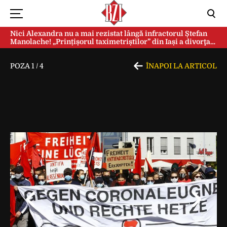
Nici Alexandra nu a mai rezistat lângă infractorul Ștefan
Manolache! „Prințișorul taximetriștilor” din Iași a divorţat
după doi ani de căsnicie
POZA
1
/
4
ÎNAPOI LA ARTICOL