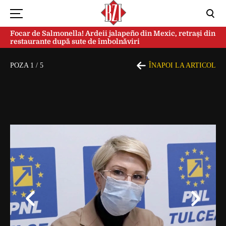
Focar de Salmonella! Ardeii jalapeño din Mexic, retrași din
restaurante după sute de îmbolnăviri
POZA
1
/
5
ÎNAPOI LA ARTICOL