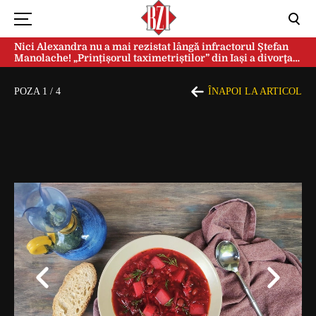
Nici Alexandra nu a mai rezistat lângă infractorul Ștefan
Manolache! „Prințișorul taximetriștilor” din Iași a divorţat
după doi ani de căsnicie
POZA
1
/
4
ÎNAPOI LA ARTICOL