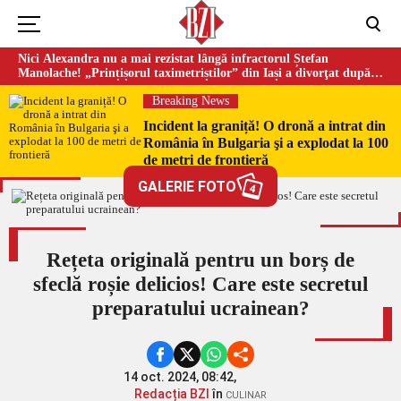
Nici Alexandra nu a mai rezistat lângă infractorul Ștefan
Manolache! „Prințișorul taximetriștilor” din Iași a divorţat după
doi ani de căsnicie
Breaking News
Incident la graniță! O dronă a intrat din
România în Bulgaria şi a explodat la 100
de metri de frontieră
GALERIE FOTO
4
Rețeta originală pentru un borș de
sfeclă roșie delicios! Care este secretul
preparatului ucrainean?
14 oct. 2024, 08:42,
Redacția BZI
în
CULINAR