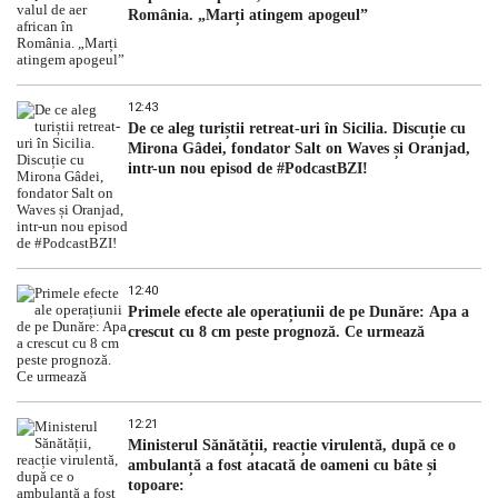
România. „Marți atingem apogeul”
12:43
De ce aleg turiștii retreat-uri în Sicilia. Discuție cu
Mirona Gâdei, fondator Salt on Waves și Oranjad,
intr-un nou episod de #PodcastBZI!
12:40
Primele efecte ale operațiunii de pe Dunăre: Apa a
crescut cu 8 cm peste prognoză. Ce urmează
12:21
Ministerul Sănătății, reacție virulentă, după ce o
ambulanță a fost atacată de oameni cu bâte și
topoare: