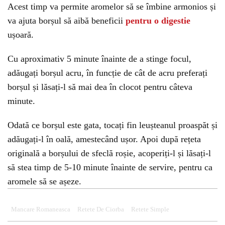
Acest timp va permite aromelor să se îmbine armonios și
va ajuta borșul să aibă beneficii
pentru o digestie
ușoară.
Cu aproximativ 5 minute înainte de a stinge focul,
adăugați borșul acru, în funcție de cât de acru preferați
borșul și lăsați-l să mai dea în clocot pentru câteva
minute.
Odată ce borșul este gata, tocați fin leușteanul proaspăt și
adăugați-l în oală, amestecând ușor. Apoi după rețeta
originală a borșului de sfeclă roșie, acoperiți-l și lăsați-l
să stea timp de 5-10 minute înainte de servire, pentru ca
aromele să se așeze.
Mancare Romaneasca
Retete De Ciorba
Retete Simple