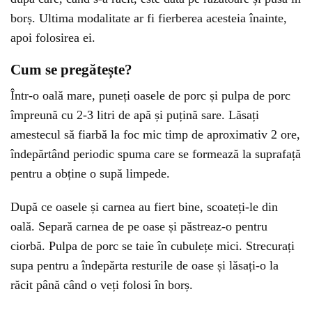
borș. Ultima modalitate ar fi fierberea acesteia înainte,
apoi folosirea ei.
Cum se pregătește?
Într-o oală mare, puneți oasele de porc și pulpa de porc
împreună cu 2-3 litri de apă și puțină sare. Lăsați
amestecul să fiarbă la foc mic timp de aproximativ 2 ore,
îndepărtând periodic spuma care se formează la suprafață
pentru a obține o supă limpede.
După ce oasele și carnea au fiert bine, scoateți-le din
oală. Separă carnea de pe oase și păstreaz-o pentru
ciorbă. Pulpa de porc se taie în cubulețe mici. Strecurați
supa pentru a îndepărta resturile de oase și lăsați-o la
răcit până când o veți folosi în borș.