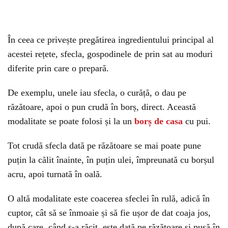
În ceea ce privește pregătirea ingredientului principal al
acestei rețete, sfecla, gospodinele de prin sat au moduri
diferite prin care o prepară.
De exemplu, unele iau sfecla, o curăță, o dau pe
răzătoare, apoi o pun crudă în borș, direct. Această
modalitate se poate folosi și la un
borș de casa
cu pui.
Tot crudă sfecla dată pe răzătoare se mai poate pune
puțin la călit înainte, în puțin ulei, împreunată cu borșul
acru, apoi turnată în oală.
O altă modalitate este coacerea sfeclei în rulă, adică în
cuptor, cât să se înmoaie și să fie ușor de dat coaja jos,
după care, când s-a răcit, este dată pe răzătoare și pusă în