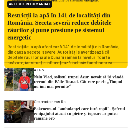
ARTICOL RECOMANDAT
Restricții la apă în 141 de localități din
România. Seceta severă reduce debitele
râurilor și pune presiune pe sistemul
energetic
Restricțiile la apă afectează 141 de localități din România,
din cauza secetei severe. Autoritățile avertizează că
debitele râurilor și ale Dunării rămân la niveluri foarte
scăzute, iar situația influențează inclusiv funcționarea
Centralei Nucleare de la Cernavodă. România se confruntă
A1.ro
cu una dintre cele mai dificile perioade din punct de vedere
Nelu Vlad, solistul trupei Azur, nevoit să își vândă
hidrologic din ultimii ani. Lipsa […]
terenul din Băile Tușnad. Cât cere pe el: „Timpul
nu îmi mai permite”
Observatornews.ro
Fakenews-ul "ambulanţei care fură copii". Şoferul
echipajului atacat cu pietre şi topoare ar putea
rămâne orb