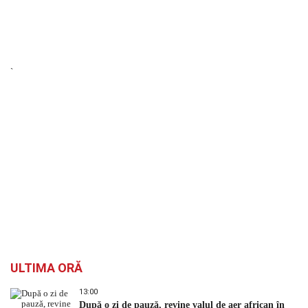
`
ULTIMA ORĂ
13:00
După o zi de pauză, revine valul de aer african în