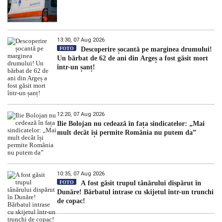
13:30, 07 Aug 2026
FOTO
Descoperire șocantă pe marginea drumului!
Un bărbat de 62 de ani din Argeș a fost găsit mort
într-un șanț!
12:20, 07 Aug 2026
Ilie Bolojan nu cedează în fața sindicatelor: „Mai
mult decât își permite România nu putem da”
10:35, 07 Aug 2026
FOTO
A fost găsit trupul tânărului dispărut în
Dunăre! Bărbatul intrase cu skijetul într-un trunchi
de copac!