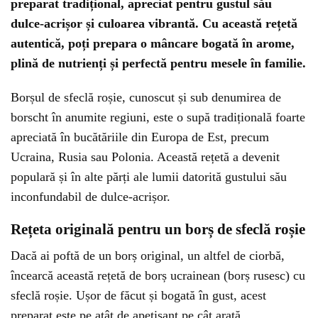
preparat tradițional, apreciat pentru gustul său
dulce-acrișor și culoarea vibrantă. Cu această rețetă
autentică, poți prepara o mâncare bogată în arome,
plină de nutrienți și perfectă pentru mesele în familie.
Borșul de sfeclă roșie, cunoscut și sub denumirea de
borscht în anumite regiuni, este o supă tradițională foarte
apreciată în bucătăriile din Europa de Est, precum
Ucraina, Rusia sau Polonia. Această rețetă a devenit
populară și în alte părți ale lumii datorită gustului său
inconfundabil de dulce-acrișor.
Rețeta originală pentru un borș de sfeclă roșie
Dacă ai poftă de un borș original, un altfel de ciorbă,
încearcă această rețetă de borș ucrainean (borș rusesc) cu
sfeclă roșie. Ușor de făcut și bogată în gust, acest
preparat este pe atât de apetisant pe cât arată.