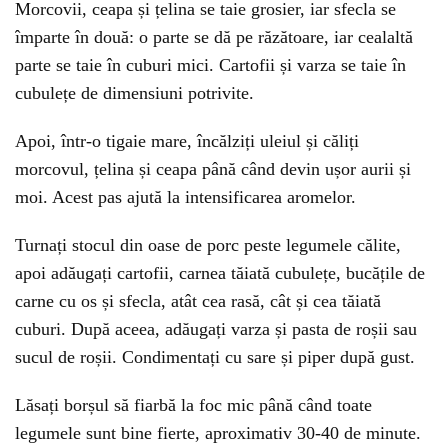
Morcovii, ceapa și țelina se taie grosier, iar sfecla se
împarte în două: o parte se dă pe răzătoare, iar cealaltă
parte se taie în cuburi mici. Cartofii și varza se taie în
cubulețe de dimensiuni potrivite.
Apoi, într-o tigaie mare, încălziți uleiul și căliți
morcovul, țelina și ceapa până când devin ușor aurii și
moi. Acest pas ajută la intensificarea aromelor.
Turnați stocul din oase de porc peste legumele călite,
apoi adăugați cartofii, carnea tăiată cubulețe, bucățile de
carne cu os și sfecla, atât cea rasă, cât și cea tăiată
cuburi. După aceea, adăugați varza și pasta de roșii sau
sucul de roșii. Condimentați cu sare și piper după gust.
Lăsați borșul să fiarbă la foc mic până când toate
legumele sunt bine fierte, aproximativ 30-40 de minute.