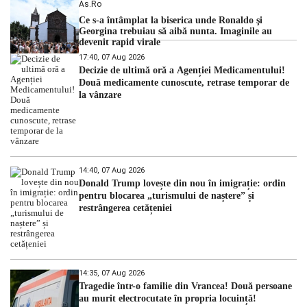
As.ro
Ce s-a întâmplat la biserica unde Ronaldo şi
Georgina trebuiau să aibă nunta. Imaginile au
devenit rapid virale
17:40, 07 Aug 2026
Decizie de ultimă oră a Agenției Medicamentului!
Două medicamente cunoscute, retrase temporar de
la vânzare
14:40, 07 Aug 2026
Donald Trump lovește din nou în imigrație: ordin
pentru blocarea „turismului de naștere” și
restrângerea cetățeniei
14:35, 07 Aug 2026
Tragedie într-o familie din Vrancea! Două persoane
au murit electrocutate în propria locuință!