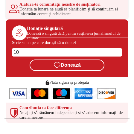
Alătură-te comunității noastre de susținători
Donația ta lunară ne ajută să planificăm și să continuăm să
informăm corect și echidistant
Donație singulară
Donează o singură dată pentru susținerea jurnalismului de
calitate
Scrie suma pe care dorești să o donezi
Donează
Plată sigură și protejată
Contribuția ta face diferența
Ne ajuți să rămânem independenți și să aducem informații de
care ai nevoie