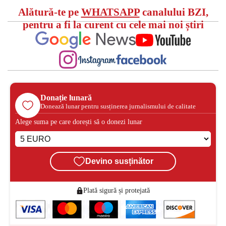
Alătură-te pe
WHATSAPP
canalului BZI,
pentru a fi la curent cu cele mai noi știri
Donație lunară
Donează lunar pentru susținerea jurnalismului de calitate
Alege suma pe care dorești să o donezi lunar
Devino susținător
Plată sigură și protejată