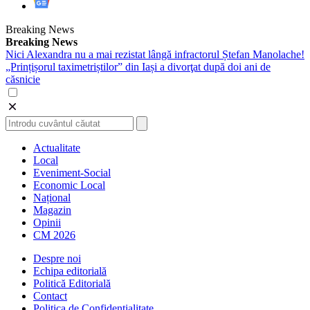
Breaking News
Breaking News
Nici Alexandra nu a mai rezistat lângă infractorul Ștefan Manolache!
„Prințișorul taximetriștilor” din Iași a divorţat după doi ani de
căsnicie
Actualitate
Local
Eveniment-Social
Economic Local
Național
Magazin
Opinii
CM 2026
Despre noi
Echipa editorială
Politică Editorială
Contact
Politica de Confidentialitate