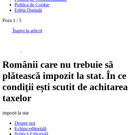
Politica de Cookie
Ediția Digitală
Poza
1
/
5
Înapoi la articol
Românii care nu trebuie să
plătească impozit la stat. În ce
condiții ești scutit de achitarea
taxelor
impozit la stat
Despre noi
Echipa editorială
Politică Editorială