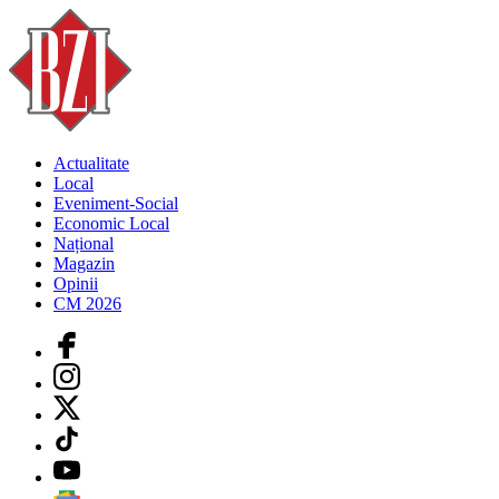
Actualitate
Local
Eveniment-Social
Economic Local
Național
Magazin
Opinii
CM 2026