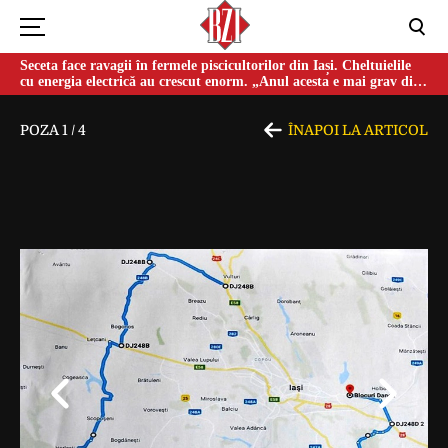
Seceta face ravagii în fermele piscicultorilor din Iași. Cheltuielile
cu energia electrică au crescut enorm. „Anul acesta e mai grav din
cauza temperaturilor foarte mari”
POZA
1
/
4
ÎNAPOI LA ARTICOL