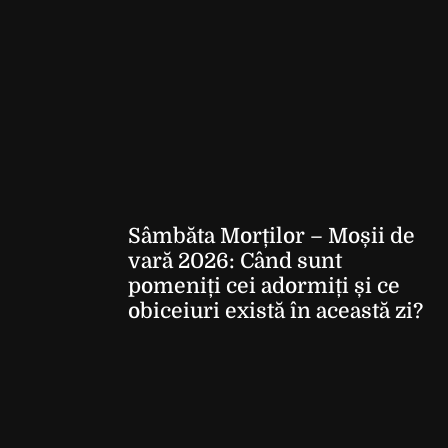
Sâmbăta Morților – Moșii de
vară 2026: Când sunt
pomeniți cei adormiți și ce
obiceiuri există în această zi?