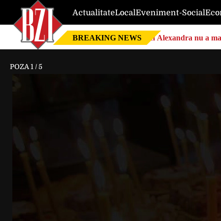
Actualitate
Local
Eveniment-Social
Eco
BREAKING NEWS
Nici Alexandra nu a mai 
POZA
1
/
5