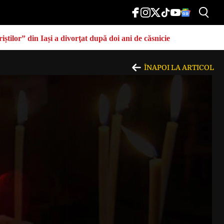
știlor” din Iași a divorţat după doi ani de căsnicie
ÎNAPOI LA ARTICOL