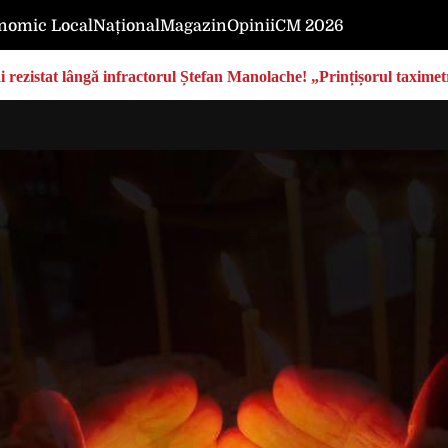
nomic Local
Național
Magazin
Opinii
CM 2026
rezistat lângă infractorul Ștefan Manolache! „Prințișorul taximetri