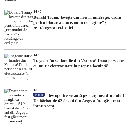
14:40
Donald Trump lovește din nou în imigrație: ordin
pentru blocarea „turismului de naștere” și
restrângerea cetățeniei
14:35
Tragedie într-o familie din Vrancea! Două persoane
au murit electrocutate în propria locuință!
13:30
FOTO
Descoperire șocantă pe marginea drumului!
Un bărbat de 62 de ani din Argeș a fost găsit mort
într-un șanț!