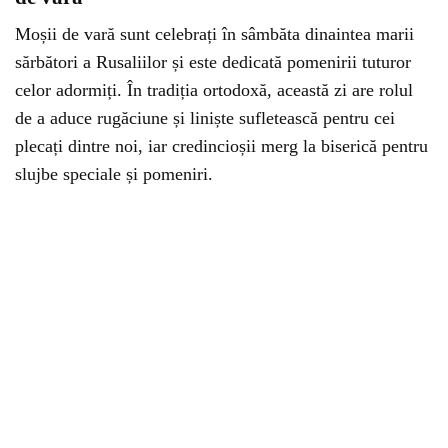
Moșii de vară sunt celebrați în sâmbăta dinaintea marii
sărbători a Rusaliilor și este dedicată pomenirii tuturor
celor adormiți. În tradiția ortodoxă, această zi are rolul
de a aduce rugăciune și liniște sufletească pentru cei
plecați dintre noi, iar credincioșii merg la biserică pentru
slujbe speciale și pomeniri.