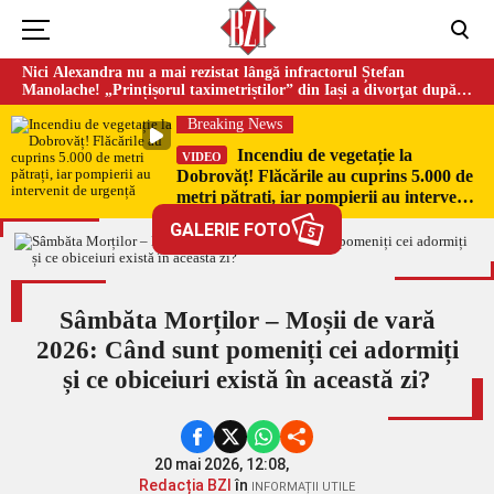
Nici Alexandra nu a mai rezistat lângă infractorul Ștefan
Manolache! „Prințișorul taximetriștilor” din Iași a divorţat după
doi ani de căsnicie
Breaking News
Incendiu de vegetație la
VIDEO
Dobrovăț! Flăcările au cuprins 5.000 de
metri pătrați, iar pompierii au intervenit
de urgență
GALERIE FOTO
5
Sâmbăta Morților – Moșii de vară
2026: Când sunt pomeniți cei adormiți
și ce obiceiuri există în această zi?
20 mai 2026, 12:08,
Redacția BZI
în
INFORMAȚII UTILE