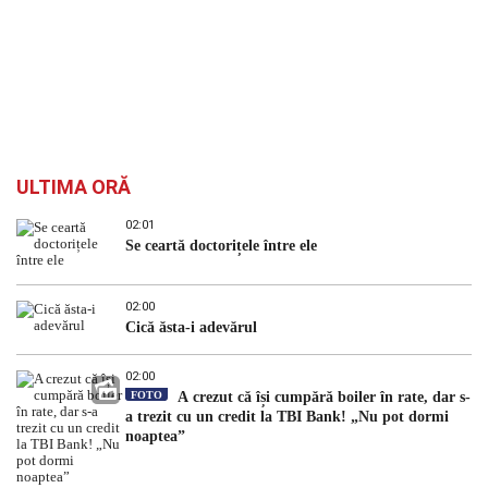
ULTIMA ORĂ
02:01
Se ceartă doctorițele între ele
02:00
Cică ăsta-i adevărul
02:00
FOTO
A crezut că își cumpără boiler în rate, dar s-
a trezit cu un credit la TBI Bank! „Nu pot dormi
noaptea”