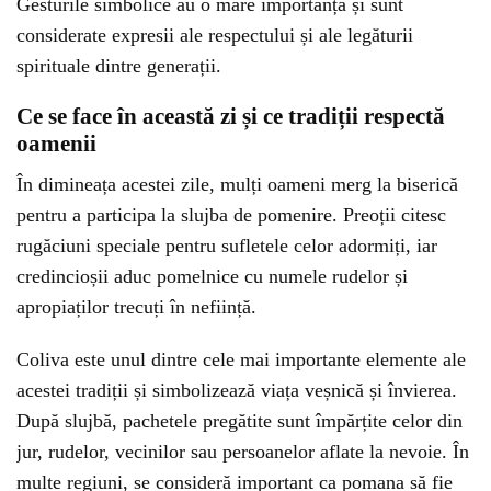
Gesturile simbolice au o mare importanță și sunt
considerate expresii ale respectului și ale legăturii
spirituale dintre generații.
Ce se face în această zi și ce tradiții respectă
oamenii
În dimineața acestei zile, mulți oameni merg la biserică
pentru a participa la slujba de pomenire. Preoții citesc
rugăciuni speciale pentru sufletele celor adormiți, iar
credincioșii aduc pomelnice cu numele rudelor și
apropiaților trecuți în neființă.
Coliva este unul dintre cele mai importante elemente ale
acestei tradiții și simbolizează viața veșnică și învierea.
După slujbă, pachetele pregătite sunt împărțite celor din
jur, rudelor, vecinilor sau persoanelor aflate la nevoie. În
multe regiuni, se consideră important ca pomana să fie