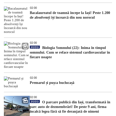
02:00
Bacalaureatul de toamnă începe la Iași! Peste 1.200
de absolvenți își încearcă din nou norocul
02:00
FOTO
Biologia Somnului (22): Inima în timpul
somnului. Cum se reface sistemul cardiovascular în
fiecare noapte
02:00
Premarul și pușca buclucașă
02:00
FOTO
O parcare publică din Iași, transformată în
parc auto de dezmembrări! De peste 9 ani, firma
încalcă legea fără să fie deranjată de nimeni