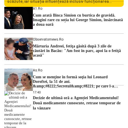
scăzute, iar situația influențează inclusiv funcționarea
Centralei Nucleare de la Cernavodă. România se confruntă
A1.ro
cu una dintre cele mai dificile perioade din punct de vedere
Cum arată Ilinca Simion cu burtica de gravidă.
hidrologic din ultimii ani. Lipsa […]
Imagini rare cu soția lui George Simion, însărcinată
a doua oară
Observatornews.ro
Mărturia Andreei, fetiţa găsită după 3 zile de
căutări în Bacău: "Am fost în parc, apoi la o fetiţă
acasă"
As.ro
Cum se menţine în formă soţia lui Leonard
Doroftei, la 51 de ani.
&amp;#8222;Secretul&amp;#8221; pe care l-a
dezvăluit
17:40
Decizie de ultimă oră a Agenției Medicamentului!
Două medicamente cunoscute, retrase temporar de
la vânzare