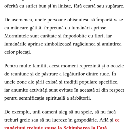
oferită cu suflet bun și în liniște, fără ceartă sau supărare.
De asemenea, unele persoane obișnuiesc să împartă vase
cu mâncare gătită, împreună cu lumânări aprinse.
Mormintele sunt curățate și împodobite cu flori, iar
lumânările aprinse simbolizează rugăciunea și amintirea
celor plecați.
Pentru multe familii, acest moment reprezintă și o ocazie
de reuniune și de păstrare a legăturilor dintre rude. În
unele zone ale țării există și tradiții populare specifice,
iar anumite activități sunt evitate în această zi din respect
pentru semnificația spirituală a sărbătorii.
De exemplu, unii oameni aleg să nu spele, să nu facă
treburi grele sau să nu lucreze în gospodărie. Află și
ce
rugăciuni trebuie spuse la Schimbarea la Față.