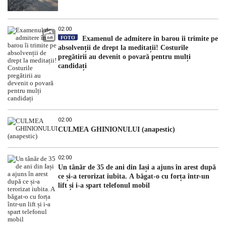
02:00
FOTO
Examenul de admitere în barou îi trimite pe
absolvenții de drept la meditații! Costurile
pregătirii au devenit o povară pentru mulți
candidați
02:00
CULMEA GHINIONULUI (anapestic)
02:00
Un tânăr de 35 de ani din Iași a ajuns în arest după
ce și-a terorizat iubita. A băgat-o cu forța într-un
lift și i-a spart telefonul mobil