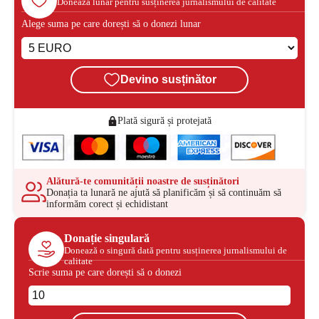
Donează lunar pentru susținerea jurnalismului de calitate
Alege suma pe care dorești să o donezi lunar
Devino susținător
Plată sigură și protejată
Alătură-te comunității noastre de susținători
Donația ta lunară ne ajută să planificăm și să continuăm să
informăm corect și echidistant
Donație singulară
Donează o singură dată pentru susținerea jurnalismului de
calitate
Scrie suma pe care dorești să o donezi