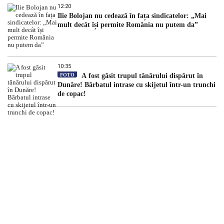
12:20
Ilie Bolojan nu cedează în fața sindicatelor: „Mai
mult decât își permite România nu putem da”
10:35
FOTO
A fost găsit trupul tânărului dispărut în
Dunăre! Bărbatul intrase cu skijetul într-un trunchi
de copac!