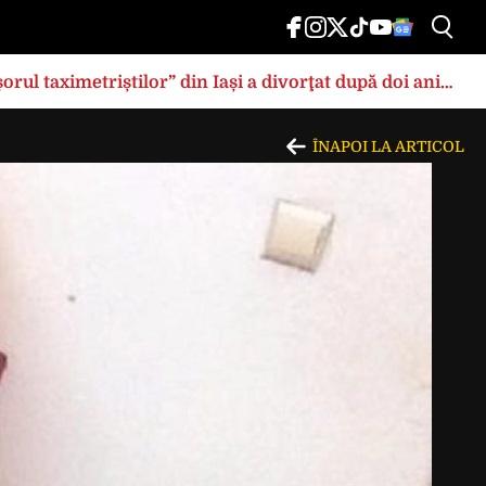
rul taximetriștilor” din Iași a divorţat după doi ani
ÎNAPOI LA ARTICOL