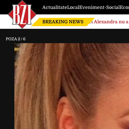
Actualitate
Local
Eveniment-Social
Eco
BREAKING NEWS
Nici Alexandra nu a 
de căsnicie
POZA
2
/
6