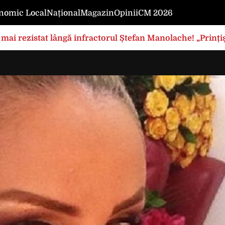
nomic Local
Național
Magazin
Opinii
CM 2026
mai rezistat lângă infractorul Ștefan Manolache! „Prințișo