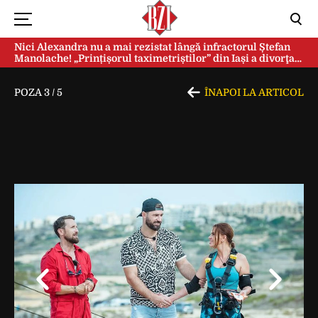
Nici Alexandra nu a mai rezistat lângă infractorul Ștefan
Manolache! „Prințișorul taximetriștilor” din Iași a divorţat
după doi ani de căsnicie
POZA
3
/
5
ÎNAPOI LA ARTICOL