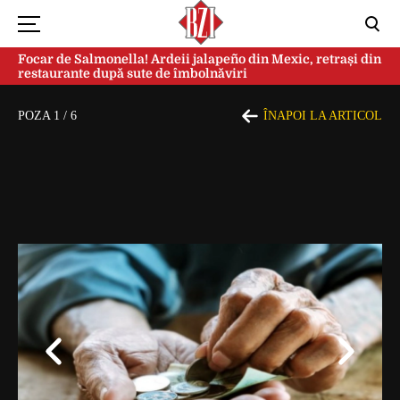
Focar de Salmonella! Ardeii jalapeño din Mexic, retrași din
restaurante după sute de îmbolnăviri
POZA
1
/
6
ÎNAPOI LA ARTICOL