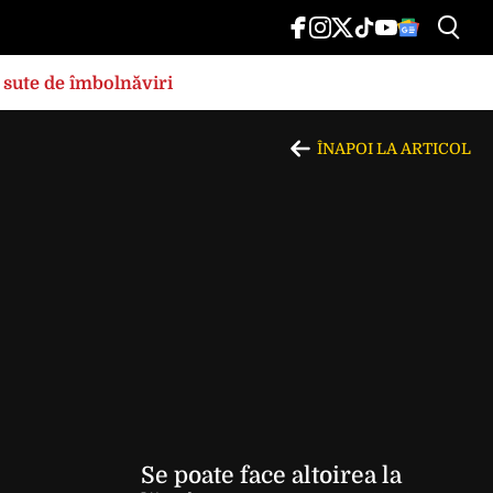
 sute de îmbolnăviri
ÎNAPOI LA ARTICOL
Se poate face altoirea la