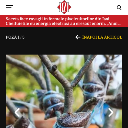
Seceta face ravagii în fermele piscicultorilor din Iași.
Cheltuielile cu energia electrică au crescut enorm. „Anul
acesta e mai grav din cauza temperaturilor foarte mari”
POZA
1
/
5
ÎNAPOI LA ARTICOL