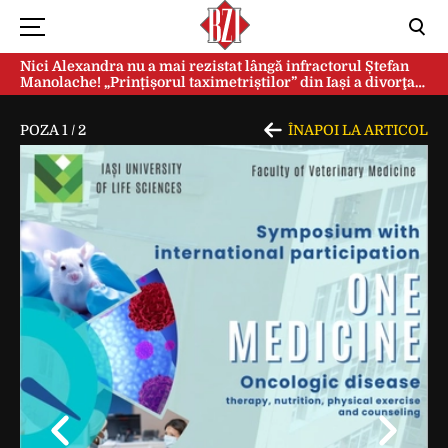
Nici Alexandra nu a mai rezistat lângă infractorul Ștefan
Manolache! „Prințișorul taximetriștilor” din Iași a divorţat
după doi ani de căsnicie
POZA
1
/
2
ÎNAPOI LA ARTICOL