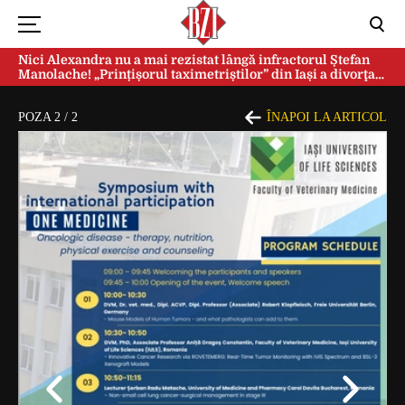
Nici Alexandra nu a mai rezistat lângă infractorul Ștefan
Manolache! „Prințișorul taximetriștilor” din Iași a divorţat
după doi ani de căsnicie
POZA
2
/
2
ÎNAPOI LA ARTICOL