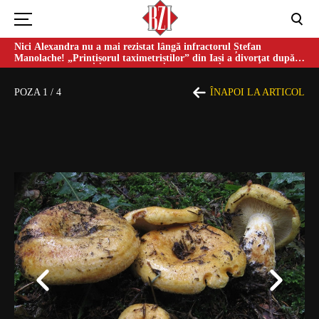
Nici Alexandra nu a mai rezistat lângă infractorul Ștefan
Manolache! „Prințișorul taximetriștilor” din Iași a divorţat după
doi ani de căsnicie
POZA
1
/
4
ÎNAPOI LA ARTICOL