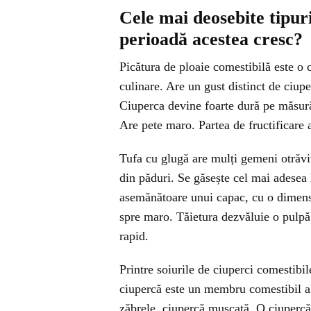
Cele mai deosebite tipuri
perioadă acestea cresc?
Picătura de ploaie comestibilă este o 
culinare. Are un gust distinct de ciupe
Ciuperca devine foarte dură pe măsură
Are pete maro. Partea de fructificare
Tufa cu glugă are mulți gemeni otrăvi
din păduri. Se găsește cel mai adesea 
asemănătoare unui capac, cu o dimens
spre maro. Tăietura dezvăluie o pulpă
rapid.
Printre soiurile de ciuperci comestibi
ciupercă este un membru comestibil al
zăbrele, ciupercă mușcată. O ciupercă