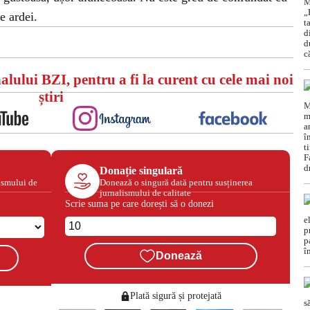
e ardei.
alului BZI, pentru a fi la curent cu cele mai noi
știri
Donație singulară
ismului de
Donează o singură dată pentru susținerea
jurnalismului de calitate
Scrie suma pe care dorești să o donezi
Donează
Plată sigură și protejată