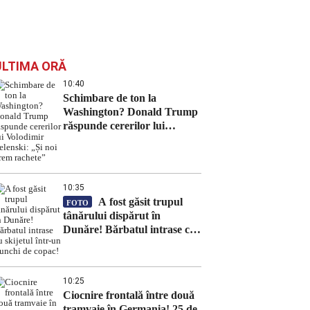
ULTIMA ORĂ
10:40
Schimbare de ton la
Washington? Donald Trump
răspunde cererilor lui
Volodimir Zelenski: „Și noi
vrem rachete”
10:35
A fost găsit trupul
FOTO
tânărului dispărut în
Dunăre! Bărbatul intrase cu
skijetul într-un trunchi de
copac!
10:25
Ciocnire frontală între două
tramvaie în Germania! 25 de