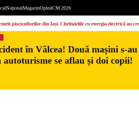
cal
Național
Magazin
Opinii
CM 2026
ermele piscicultorilor din Iași. Cheltuielile cu energia electrică a
s
ident în Vâlcea! Două mașini s-au c
n autoturisme se aflau și doi copii!