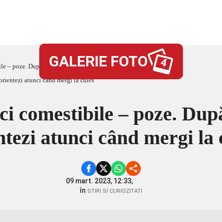
GALERIE FOTO
4
le – poze. După ce criterii să te orientezi atunci când mergi la cules
ci comestibile – poze. După 
ntezi atunci când mergi la 
09 mart. 2023, 12:33,
în
STIRI SI CURIOZITATI