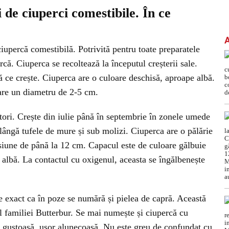
 de ciuperci comestibile. În ce
ciupercă comestibilă. Potrivită pentru toate preparatele
rcă. Ciuperca se recoltează la începutul creșterii sale.
 ce crește. Ciuperca are o culoare deschisă, aproape albă.
 are un diametru de 2-5 cm.
tori. Crește din iulie până în septembrie în zonele umede
lângă tufele de mure și sub molizi. Ciuperca are o pălărie
iune de până la 12 cm. Capacul este de culoare gălbuie
 albă. La contactul cu oxigenul, aceasta se îngălbenește
le exact ca în poze se numără și pielea de capră. Această
 familiei Butterbur. Se mai numește și ciupercă cu
 gustoasă, ușor alunecoasă. Nu este greu de confundat cu