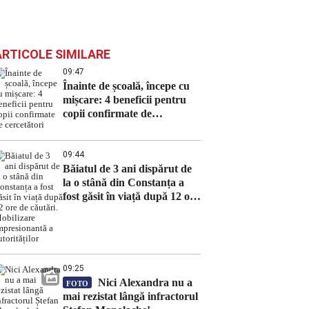
ARTICOLE SIMILARE
09:47
Înainte de școală, începe cu
mișcare: 4 beneficii pentru
copii confirmate de
cercetători
09:44
Băiatul de 3 ani dispărut de
la o stână din Constanța a
fost găsit în viață după 12 ore
de căutări. Mobilizare
impresionantă a autorităților
09:25
Nici Alexandra nu a
FOTO
mai rezistat lângă infractorul