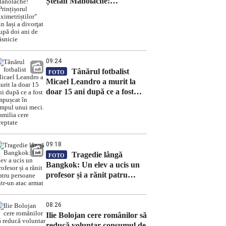
Ștefan Manolache!
„Prințișorul taximetriștilor”
din Iași a divorţat după doi
ani de căsnicie
09:24
Tânărul fotbalist
FOTO
Micael Leandro a murit la
doar 15 ani după ce a fost
împușcat în timpul unui meci.
Familia cere dreptate
09:18
Tragedie lângă
FOTO
Bangkok: Un elev a ucis un
profesor și a rănit patru
persoane într-un atac armat
08:26
Ilie Bolojan cere românilor să
reducă voluntar consumul de