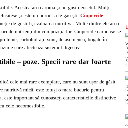
ibile. Acestea au o aromă și un gust deosebit. Mulți
elicatese și este un noroc să le găsești.
Ciupercile
uncție de gustul și valoarea nutritivă. Multe dintre ele au o
 mari de nutrienți din compoziția lor. Ciupercile cărnoase se
proteine, carbohidrați, sunt, de asemenea, bogate în
nzime care afectează sistemul digestiv.
ibile – poze. Specii rare dar foarte
lică cele mai rare exemplare, care nu sunt ușor de găsit.
re nutritivă mică, este totuși o mare bucurie pentru
a, este important să cunoașteți caracteristicile distinctive
 cu cele necomestibile.