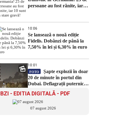
persoane au fost rănite, iar
10 sunt în stare gravă!
10:06
Se lansează o nouă ediție
Fidelis. Dobânzi de până la
7,50% în lei și 6,30% în euro
10:01
Șapte explozii în doar
FOTO
20 de minute în portul din
Dubai. Deflagrații puternice
în zona industrială Jebel Ali
BZI - EDITIA DIGITALĂ - PDF
07 august 2026