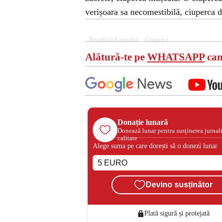
verișoara sa necomestibilă, ciuperca d
Beneficii Ciuperci
Ciuperci
Alătură-te pe
WHATSAPP
can
Donație lunară
Donează lunar pentru susținerea jurnal
calitate
Alege suma pe care dorești să o donezi lunar
Devino susținător
Plată sigură și protejată