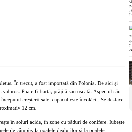
etus. În trecut, a fost importată din Polonia. De aici și
valoros. Poate fi fiartă, prăjită sau uscată. Aspectul său
începutul creșterii sale, capacul este încolăcit. Se desface
proximativ 12 cm.
rește în soluri acide, în zone cu păduri de conifere. Iubește
onele de câmpie, la poalele dealurilor și la poalele