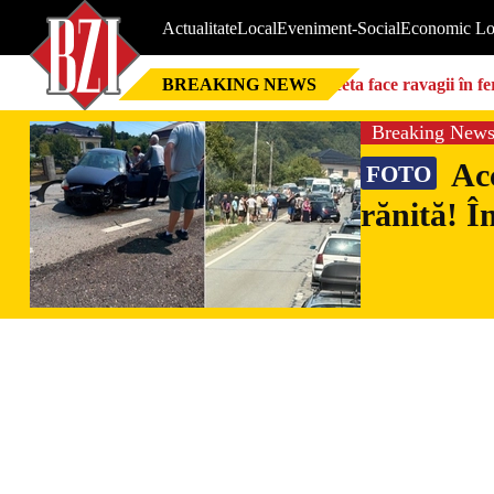
Actualitate
Local
Eveniment-Social
Economic Lo
BREAKING NEWS
Seceta face ravagii în f
foarte mari”
Breaking New
Acc
FOTO
rănită! Î