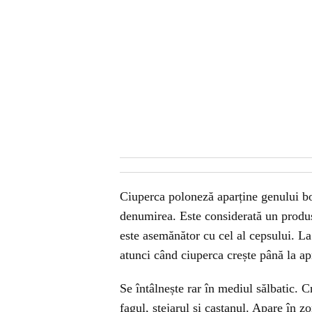
Ciuperca poloneză aparține genului bol
denumirea. Este considerată un produs 
este asemănător cu cel al cepsului. La 
atunci când ciuperca crește până la a
Se întâlnește rar în mediul sălbatic. C
fagul, stejarul și castanul. Apare în z