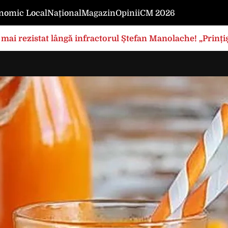
nomic Local
Național
Magazin
Opinii
CM 2026
mai rezistat lângă infractorul Ștefan Manolache! „Prințișo