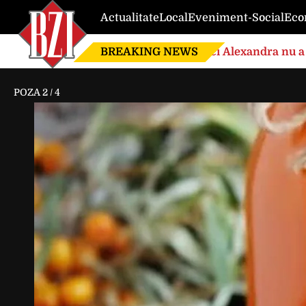
Actualitate
Local
Eveniment-Social
Eco
BREAKING NEWS
Nici Alexandra nu a 
de căsnicie
POZA
2
/
4