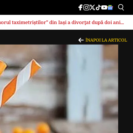
rul taximetriștilor” din Iași a divorţat după doi ani
ÎNAPOI LA ARTICOL