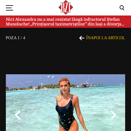
Nici Alexandra nu a mai rezistat lângă infractorul Ștefan
Manolache! „Prințișorul taximetriștilor” din Iași a divorţat
după doi ani de căsnicie
POZA
1
/
4
ÎNAPOI LA ARTICOL