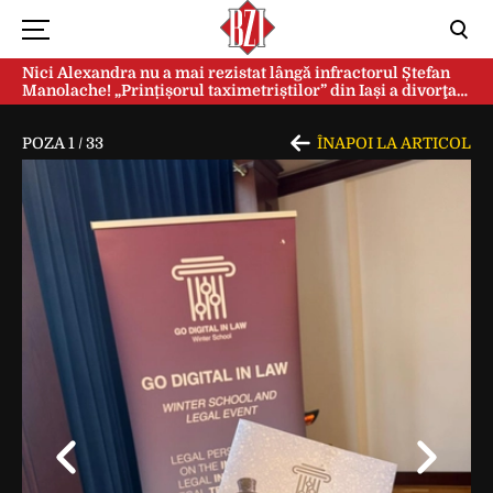
Nici Alexandra nu a mai rezistat lângă infractorul Ștefan
Manolache! „Prințișorul taximetriștilor” din Iași a divorţat
după doi ani de căsnicie
POZA
1
/
33
ÎNAPOI LA ARTICOL