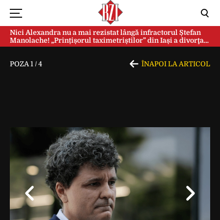
Nici Alexandra nu a mai rezistat lângă infractorul Ștefan
Manolache! „Prințișorul taximetriștilor” din Iași a divorţat
după doi ani de căsnicie
POZA
1
/
4
ÎNAPOI LA ARTICOL