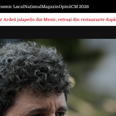
nomic Local
Național
Magazin
Opinii
CM 2026
! Ardeii jalapeño din Mexic, retrași din restaurante după