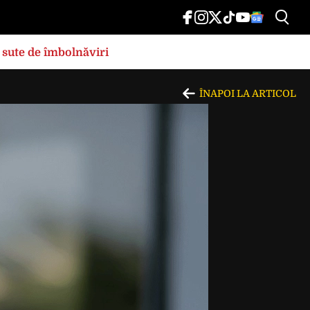
 sute de îmbolnăviri
ÎNAPOI LA ARTICOL