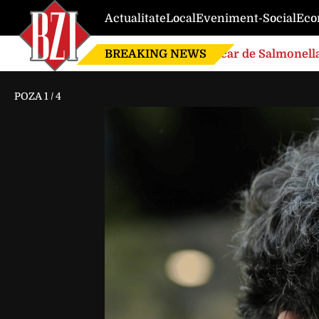
Actualitate
Local
Eveniment-Social
Eco
BREAKING NEWS
Focar de Salmonella
POZA
1
/
4