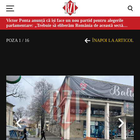
Victor Ponta anunță că își face un nou partid pentru alegerile
parlamentare: „Trebuie să eliberăm România de această sectă
globalistă”
POZA
1
/
16
ÎNAPOI LA ARTICOL