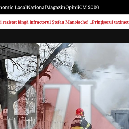
nomic Local
Național
Magazin
Opinii
CM 2026
rezistat lângă infractorul Ștefan Manolache! „Prințișorul taximetri