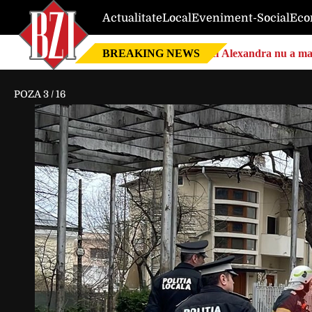
Actualitate
Local
Eveniment-Social
Eco
BREAKING NEWS
Nici Alexandra nu a mai 
POZA
3
/
16