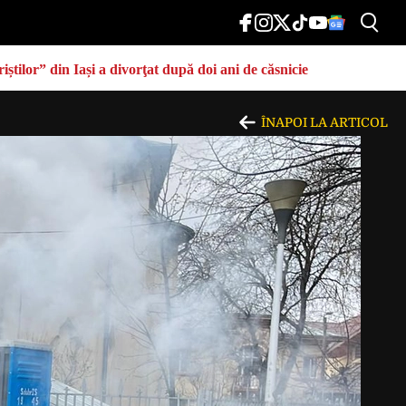
știlor” din Iași a divorţat după doi ani de căsnicie
ÎNAPOI LA ARTICOL