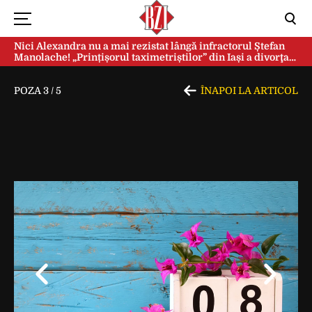
Nici Alexandra nu a mai rezistat lângă infractorul Ștefan
Manolache! „Prințișorul taximetriștilor” din Iași a divorţat
după doi ani de căsnicie
POZA
3
/
5
ÎNAPOI LA ARTICOL