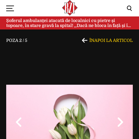
Șoferul ambulanței atacată de localnici cu pietre și
topoare, în stare gravă la spital! ,,Dacă ne bloca în față și în
spate, ne omorau…”
POZA
2
/
5
ÎNAPOI LA ARTICOL