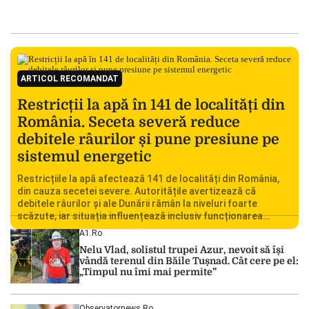
ARTICOL RECOMANDAT
Restricții la apă în 141 de localități din
România. Seceta severă reduce
debitele râurilor și pune presiune pe
sistemul energetic
Restricțiile la apă afectează 141 de localități din România,
din cauza secetei severe. Autoritățile avertizează că
debitele râurilor și ale Dunării rămân la niveluri foarte
scăzute, iar situația influențează inclusiv funcționarea
Centralei Nucleare de la Cernavodă. România se confruntă
A1.ro
cu una dintre cele mai dificile perioade din punct de vedere
Nelu Vlad, solistul trupei Azur, nevoit să își
hidrologic din ultimii ani. Lipsa […]
vândă terenul din Băile Tușnad. Cât cere pe el:
„Timpul nu îmi mai permite”
Observatornews.ro