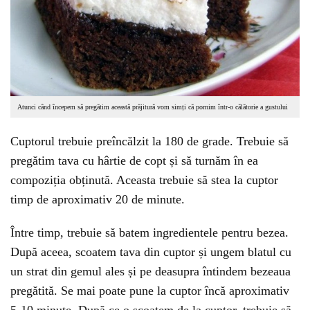
Atunci când începem să pregătim această prăjitură vom simți că pornim într-o călătorie a gustului
Cuptorul trebuie preîncălzit la 180 de grade. Trebuie să
pregătim tava cu hârtie de copt și să turnăm în ea
compoziția obținută. Aceasta trebuie să stea la cuptor
timp de aproximativ 20 de minute.
Între timp, trebuie să batem ingredientele pentru bezea.
După aceea, scoatem tava din cuptor și ungem blatul cu
un strat din gemul ales și pe deasupra întindem bezeaua
pregătită. Se mai poate pune la cuptor încă aproximativ
5-10 minute. După ce o scoatem de la cuptor, trebuie să