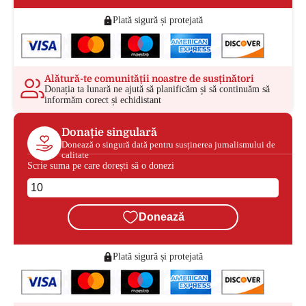
Plată sigură și protejată
Alătură-te comunității noastre de susținători
Donația ta lunară ne ajută să planificăm și să continuăm să
informăm corect și echidistant
Donație singulară
Donează o singură dată pentru susținerea jurnalismului de
calitate
Scrie suma pe care dorești să o donezi
Donează
Plată sigură și protejată