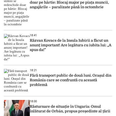
doar pe hârtie: Blocaj major pe piața muncii,
angajările – paralizate până în octombrie
18:41
Răzvan Kovacs de la Insula Iubirii a făcut un
anunț important! Are legătura cu iubita lui: „A
spus da!”
18:21
Fără transport public de două luni. Orașul din
România care se confruntă cu această
problemă
18:00
Răsturnare de situație în Ungaria: Omul
înlăturat de Orbán, propus președinte al țării