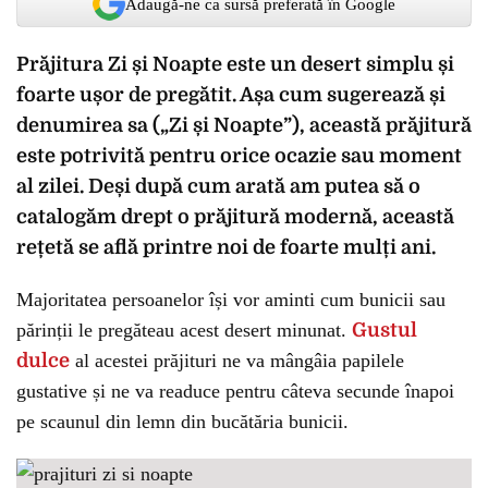
Adaugă-ne ca sursă preferată în Google
Prăjitura Zi și Noapte este un desert simplu și
foarte ușor de pregătit. Așa cum sugerează și
denumirea sa („Zi și Noapte”), această prăjitură
este potrivită pentru orice ocazie sau moment
al zilei. Deși după cum arată am putea să o
catalogăm drept o prăjitură modernă, această
rețetă se află printre noi de foarte mulți ani.
Majoritatea persoanelor își vor aminti cum bunicii sau
părinții le pregăteau acest desert minunat.
Gustul
dulce
al acestei prăjituri ne va mângâia papilele
gustative și ne va readuce pentru câteva secunde înapoi
pe scaunul din lemn din bucătăria bunicii.