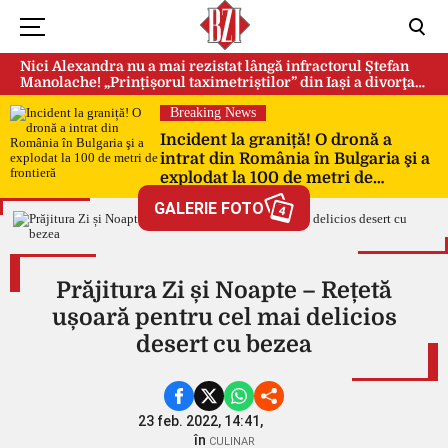
Nici Alexandra nu a mai rezistat lângă infractorul Ștefan
Manolache! „Prințișorul taximetriștilor” din Iași a divorţat
după doi ani de căsnicie
Breaking News
Incident la graniță! O dronă a
intrat din România în Bulgaria şi a
explodat la 100 de metri de
frontieră
GALERIE FOTO
4
Prăjitura Zi și Noapte – Rețetă
ușoară pentru cel mai delicios
desert cu bezea
23 feb. 2022, 14:41,
în
CULINAR