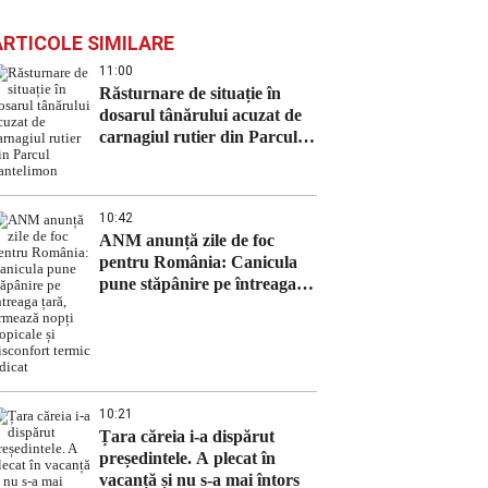
ARTICOLE SIMILARE
11:00
Răsturnare de situație în
dosarul tânărului acuzat de
carnagiul rutier din Parcul
Pantelimon
10:42
ANM anunță zile de foc
pentru România: Canicula
pune stăpânire pe întreaga
țară, urmează nopți tropicale
și disconfort termic ridicat
10:21
Țara căreia i-a dispărut
președintele. A plecat în
vacanță și nu s-a mai întors