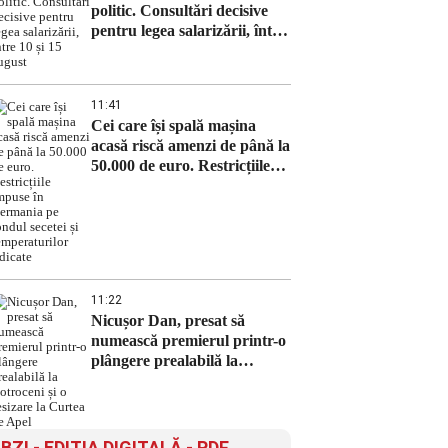
politic. Consultări decisive
pentru legea salarizării, între
10 și 15 august
11:41
Cei care își spală mașina
acasă riscă amenzi de până la
50.000 de euro. Restricțiile
impuse în Germania pe
fondul secetei și
temperaturilor ridicate
11:22
Nicușor Dan, presat să
numească premierul printr-o
plângere prealabilă la
Cotroceni și o sesizare la
Curtea de Apel
BZI - EDITIA DIGITALĂ - PDF