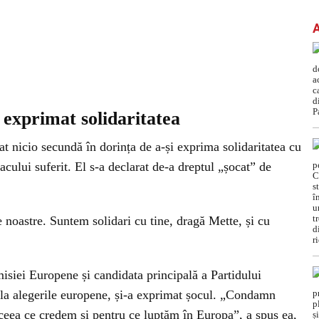
exprimat solidaritatea
t nicio secundă în dorința de a-și exprima solidaritatea cu
ului suferit. El s-a declarat de-a dreptul „șocat” de
le noastre. Suntem solidari cu tine, dragă Mette, și cu
siei Europene și candidata principală a Partidului
la alegerile europene, și-a exprimat șocul. „Condamn
t ceea ce credem și pentru ce luptăm în Europa”, a spus ea,