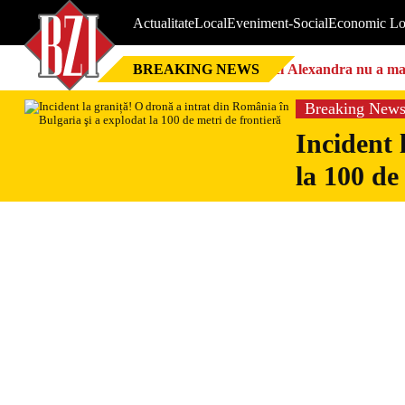
Actualitate
Local
Eveniment-Social
Economic Lo
BREAKING NEWS
Nici Alexandra nu a mai 
Breaking New
Incident 
la 100 de