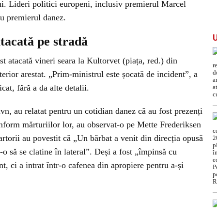
lui. Lideri politici europeni, inclusiv premierul Marcel
cu premierul danez.
tacată pe stradă
 atacată vineri seara la Kultorvet (piața, red.) din
erior arestat. „Prim-ministrul este șocată de incident”, a
at, fără a da alte detalii.
n, au relatat pentru un cotidian danez că au fost prezenți
nform mărturiilor lor, au observat-o pe Mette Frederiksen
artorii au povestit că „Un bărbat a venit din direcția opusă
o să se clatine în lateral”. Deși a fost „împinsă cu
, ci a intrat într-o cafenea din apropiere pentru a-și