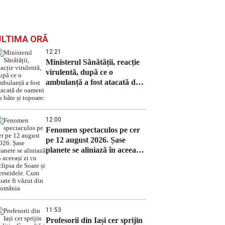
ULTIMA ORĂ
12:21
Ministerul Sănătății, reacție
virulentă, după ce o
ambulanță a fost atacată de
oameni cu bâte și topoare:
12:00
Fenomen spectaculos pe cer
pe 12 august 2026. Șase
planete se aliniază în aceeași
zi cu eclipsa de Soare și
Perseidele. Cum poate fi
văzut din România
11:53
Profesorii din Iași cer sprijin