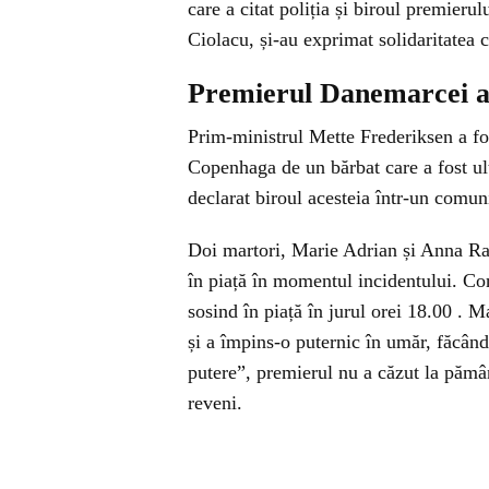
care a citat poliția și biroul premieru
Ciolacu, și-au exprimat solidaritatea 
Premierul Danemarcei a
Prim-ministrul Mette Frederiksen a fost
Copenhaga de un bărbat care a fost ult
declarat biroul acesteia într-un comunic
Doi martori, Marie Adrian și Anna Rav
în piață în momentul incidentului. Co
sosind în piață în jurul orei 18.00 . M
și a împins-o puternic în umăr, făcând-
putere”, premierul nu a căzut la pământ
reveni.