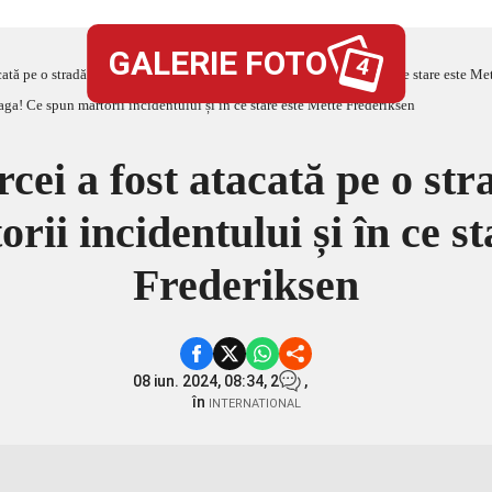
GALERIE FOTO
4
ată pe o stradă din Copenhaga! Ce spun martorii incidentului și în ce stare este Me
ei a fost atacată pe o st
rii incidentului și în ce st
Frederiksen
08 iun. 2024, 08:34,
2
,
în
INTERNATIONAL