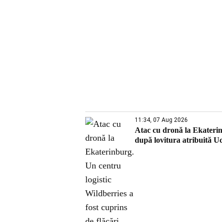
11:34, 07 Aug 2026
Atac cu dronă la Ekaterinb
după lovitura atribuită U