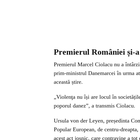
Premierul României și-a 
Premierul Marcel Ciolacu nu a întârzia
prim-ministrul Danemarcei în urma atac
această știre.
„Violenţa nu își are locul în societăți
poporul danez”, a transmis Ciolacu.
Ursula von der Leyen, președinta Comi
Popular European, de centru-dreapta, 
acest act josnic, care contravine a to