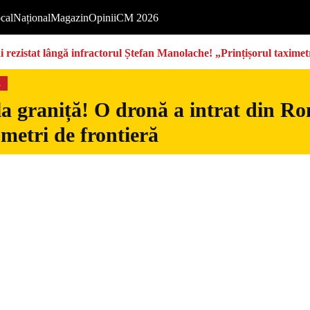
cal
Național
Magazin
Opinii
CM 2026
rezistat lângă infractorul Ștefan Manolache! „Prințișorul taximetri
s
la graniță! O dronă a intrat din Ro
 metri de frontieră