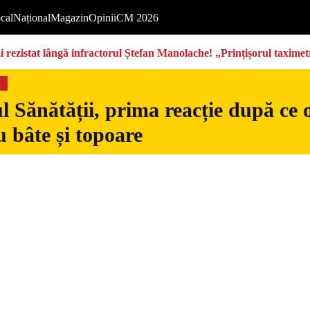
cal
Național
Magazin
Opinii
CM 2026
rezistat lângă infractorul Ștefan Manolache! „Prințișorul taximetri
s
l Sănătății, prima reacție după ce 
 bâte și topoare