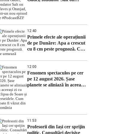
Waves și Oranjad, intr-un
nou episod de #PodcastBZI!
12:40
Primele efecte ale operațiunii
de pe Dunăre: Apa a crescut
cu 8 cm peste prognoză. Ce
urmează
12:00
Fenomen spectaculos pe cer
pe 12 august 2026. Șase
planete se aliniază în aceeași
zi cu eclipsa de Soare și
Perseidele. Cum poate fi
văzut din România
11:53
Profesorii din Iași cer sprijin
politic. Consultări decisive