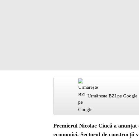
Urmărește BZI pe Google
Premierul Nicolae Ciucă a anunțat 
economiei. Sectorul de construcții 