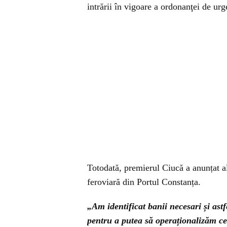
intrării în vigoare a ordonanţei de ur
Totodată, premierul Ciucă a anunțat al
feroviară din Portul Constanța.
„Am identificat banii necesari și ast
pentru a putea să operaționalizăm cee