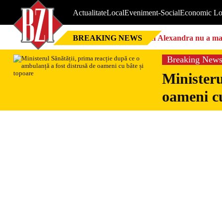
Actualitate
Local
Eveniment-Social
Economic Lo
BREAKING NEWS
Nici Alexandra nu a mai 
Breaking New
Ministeru
oameni cu