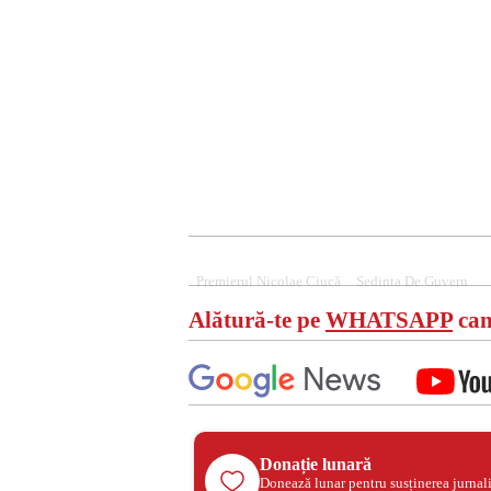
Premierul Nicolae Ciucă
Sedinta De Guvern
Alătură-te pe
WHATSAPP
can
Donație lunară
Donează lunar pentru susținerea jurnal