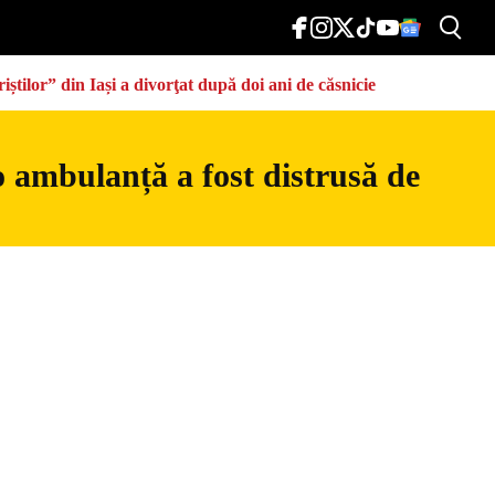
știlor” din Iași a divorţat după doi ani de căsnicie
o ambulanță a fost distrusă de