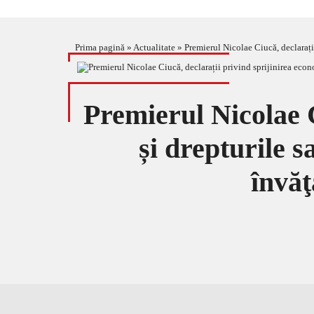
Prima pagină
»
Actualitate
»
Premierul Nicolae Ciucă, declarați
Premierul Nicolae C
și drepturile s
învă