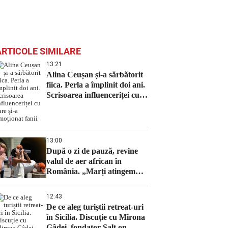
ARTICOLE SIMILARE
13:21
Alina Ceușan și-a sărbătorit
fiica. Perla a împlinit doi ani.
Scrisoarea influenceriței cu
care și-a emoționat fanii
13:00
După o zi de pauză, revine
valul de aer african în
România. „Marți atingem
apogeul”
12:43
De ce aleg turiștii retreat-uri
în Sicilia. Discuție cu Mirona
Gâdei, fondator Salt on