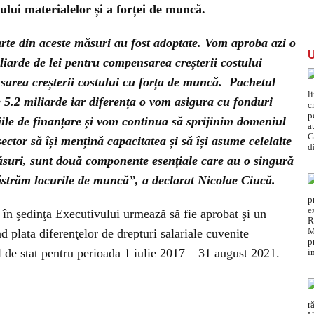
ului materialelor și a forței de muncă.
te din aceste măsuri au fost adoptate. Vom aproba azi o
arde de lei pentru compensarea creșterii costului
nsarea creșterii costului cu forța de muncă. Pachetul
 5.2 miliarde iar diferența o vom asigura cu fonduri
iile de finanțare și vom continua să sprijinim domeniul
ector să își mențină capacitatea și să își asume celelalte
ăsuri, sunt două componente esențiale care au o singură
ăstrăm locurile de muncă”, a declarat Nicolae Ciucă.
 în şedinţa Executivului urmează să fie aprobat şi un
d plata diferenţelor de drepturi salariale cuvenite
 de stat pentru perioada 1 iulie 2017 – 31 august 2021.