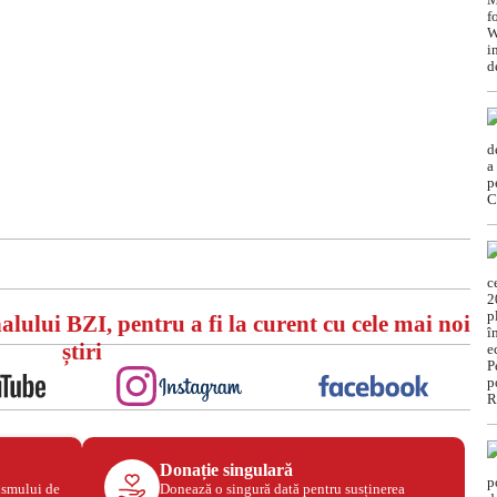
alului BZI, pentru a fi la curent cu cele mai noi
știri
Donație singulară
ismului de
Donează o singură dată pentru susținerea