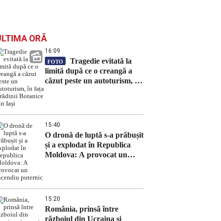
ULTIMA ORĂ
16:09
Tragedie evitată la
FOTO
limită după ce o creangă a
căzut peste un autoturism, în
fața Grădinii Botanice din
Iași
15:40
O dronă de luptă s-a prăbușit
și a explodat în Republica
Moldova: A provocat un
incendiu puternic
15:20
România, prinsă între
războiul din Ucraina și