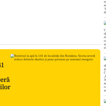
41
veră
ilor