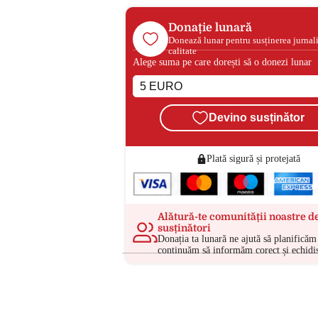
Donație lunară
Donează lunar pentru susținerea jurnal
calitate
Alege suma pe care dorești să o donezi lunar
Devino susținător
Plată sigură și protejată
Alătură-te comunității noastre d
susținători
Donația ta lunară ne ajută să planificăm 
continuăm să informăm corect și echidis