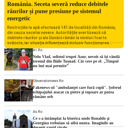
România. Seceta severă reduce debitele
râurilor și pune presiune pe sistemul
energetic
Restricțiile la apă afectează 141 de localități din România,
din cauza secetei severe. Autoritățile avertizează că
debitele râurilor și ale Dunării rămân la niveluri foarte
scăzute, iar situația influențează inclusiv funcționarea
Centralei Nucleare de la Cernavodă. România se confruntă
A1.ro
cu una dintre cele mai dificile perioade din punct de vedere
Nelu Vlad, solistul trupei Azur, nevoit să își vândă
hidrologic din ultimii ani. Lipsa […]
terenul din Băile Tușnad. Cât cere pe el: „Timpul
nu îmi mai permite”
Observatornews.ro
Fakenews-ul "ambulanţei care fură copii". Şoferul
echipajului atacat cu pietre şi topoare ar putea
rămâne orb
As.ro
Ce s-a întâmplat la biserica unde Ronaldo şi
Georgina trebuiau să aibă nunta. Imaginile au
devenit rapid virale