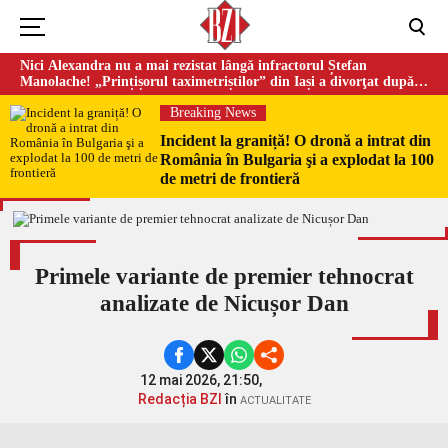
Nici Alexandra nu a mai rezistat lângă infractorul Ștefan
Manolache! „Prințișorul taximetriștilor” din Iași a divorţat după
doi ani de căsnicie
Breaking News
Incident la graniță! O dronă a intrat din
România în Bulgaria şi a explodat la 100
de metri de frontieră
Primele variante de premier tehnocrat
analizate de Nicușor Dan
12 mai 2026, 21:50,
Redacția BZI
în
ACTUALITATE