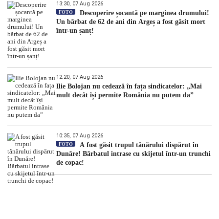
13:30, 07 Aug 2026
FOTO
Descoperire șocantă pe marginea drumului!
Un bărbat de 62 de ani din Argeș a fost găsit mort
într-un șanț!
12:20, 07 Aug 2026
Ilie Bolojan nu cedează în fața sindicatelor: „Mai
mult decât își permite România nu putem da”
10:35, 07 Aug 2026
FOTO
A fost găsit trupul tânărului dispărut în
Dunăre! Bărbatul intrase cu skijetul într-un trunchi
de copac!