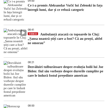
09:00
Ce i-a promis Aleksandar Vučić lui Zelenski în fața
întregii lumi, dar și ce refuză categoric
08:41
VIDEO
Ambulanță atacată cu topoarele în Cluj:
„Șansa noastră știți care a fost? Că au proști, altfel
ne omorau”
08:21
Dezvăluiri tulburătoare despre evoluția bolii lui Joe
Biden: fiul său vorbește despre durerile cumplite pe
care le îndură fostul președinte american
08:00