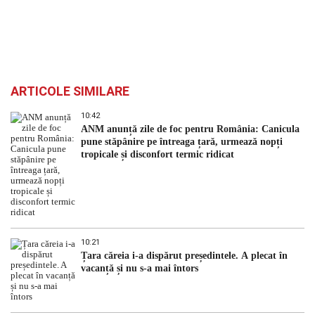
ARTICOLE SIMILARE
10:42
ANM anunță zile de foc pentru România: Canicula
pune stăpânire pe întreaga țară, urmează nopți
tropicale și disconfort termic ridicat
10:21
Țara căreia i-a dispărut președintele. A plecat în
vacanță și nu s-a mai întors