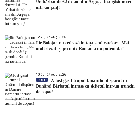
Un bărbat de 62 de ani din Argeș a fost găsit mort
într-un șanț!
12:20, 07 Aug 2026
Ilie Bolojan nu cedează în fața sindicatelor: „Mai
mult decât își permite România nu putem da”
10:35, 07 Aug 2026
FOTO
A fost găsit trupul tânărului dispărut în
Dunăre! Bărbatul intrase cu skijetul într-un trunchi
de copac!