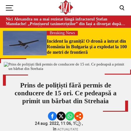
Nici Alexandra nu a mai rezistat lângă infractorul Ștefan
Manolache! „Prințișorul taximetriștilor” din Iași a divorţat după
doi ani de căsnicie
Breaking News
Incident la graniță! O dronă a intrat din
România în Bulgaria şi a explodat la 100
de metri de frontieră
Prins de polițiști fără permis de
conducere de 15 ori. Ce pedeapsă a
primit un bărbat din Strehaia
24 aug. 2022, 11:06,
1
,
în
ACTUALITATE