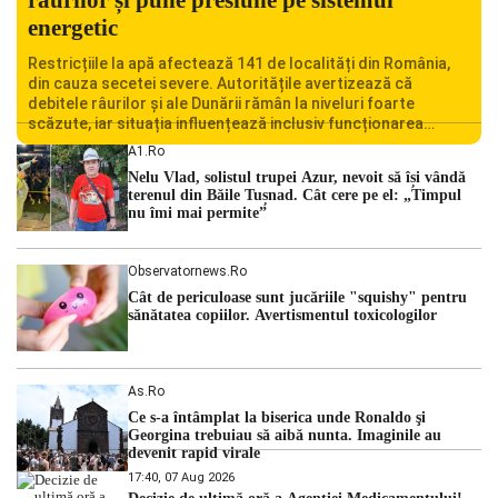
energetic
Restricțiile la apă afectează 141 de localități din România,
din cauza secetei severe. Autoritățile avertizează că
debitele râurilor și ale Dunării rămân la niveluri foarte
scăzute, iar situația influențează inclusiv funcționarea
Centralei Nucleare de la Cernavodă. România se confruntă
A1.ro
cu una dintre cele mai dificile perioade din punct de vedere
Nelu Vlad, solistul trupei Azur, nevoit să își vândă
hidrologic din ultimii ani. Lipsa […]
terenul din Băile Tușnad. Cât cere pe el: „Timpul
nu îmi mai permite”
Observatornews.ro
Cât de periculoase sunt jucăriile "squishy" pentru
sănătatea copiilor. Avertismentul toxicologilor
As.ro
Ce s-a întâmplat la biserica unde Ronaldo şi
Georgina trebuiau să aibă nunta. Imaginile au
devenit rapid virale
17:40, 07 Aug 2026