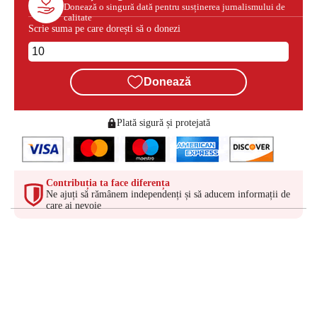
Donează o singură dată pentru susținerea jurnalismului de
calitate
Scrie suma pe care dorești să o donezi
Donează
Plată sigură și protejată
Contribuția ta face diferența
Ne ajuți să rămânem independenți și să aducem informații de
care ai nevoie