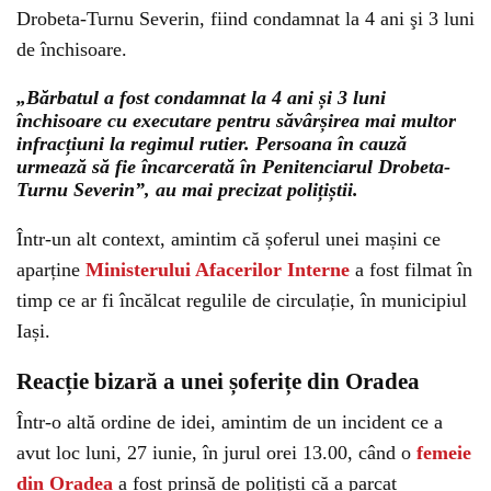
Drobeta-Turnu Severin, fiind condamnat la 4 ani şi 3 luni
de închisoare.
„Bărbatul a fost condamnat la 4 ani și 3 luni
închisoare cu executare pentru săvârșirea mai multor
infracțiuni la regimul rutier. Persoana în cauză
urmează să fie încarcerată în Penitenciarul Drobeta-
Turnu Severin”, au mai precizat polițiștii.
Într-un alt context, amintim că șoferul unei mașini ce
aparține
Ministerului Afacerilor Interne
a fost filmat în
timp ce ar fi încălcat regulile de circulație, în municipiul
Iași.
Reacție bizară a unei șoferițe din Oradea
Într-o altă ordine de idei, amintim de un incident ce a
avut loc luni, 27 iunie, în jurul orei 13.00, când o
femeie
din Oradea
a fost prinsă de poliţişti că a parcat