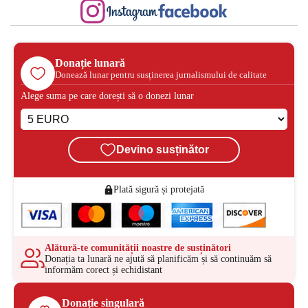
Donație lunară
Donează lunar pentru susținerea jurnalismului de calitate
Alege suma pe care dorești să o donezi lunar
Devino susținător
Plată sigură și protejată
Alătură-te comunității noastre de susținători
Donația ta lunară ne ajută să planificăm și să continuăm să
informăm corect și echidistant
Donație singulară