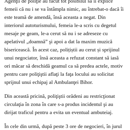
Agenţii de poliţie au făcut tot posibilul să îi explice
femeii că nu i se va întâmpla nimic, au întrebat-o dacă îi
este teamă de amendă, însă aceasta a negat. Din
interiorul autoturismului, femeia le-a scris cu degetul
mesaje pe geam, le-a cerut să nu i se adreseze cu
apelativul „doamnă” şi apoi a dat la maxim muzică
bisericească. În acest caz, polițiștii au cerut și sprijinul
unui negociator, însă aceasta a refuzat constant să iasă
ori măcar să deschidă geamul ca să predea actele, motiv
pentru care poliţiştii aflaţi la faţa locului au solicitat
sprijnul unui echipaj al Ambulanţei Bihor.
Din această pricină, poliţiştii orădeni au restricţionat
circulaţia în zona în care s-a produs incidentul şi au
dirijat traficul pentru a evita un eventual ambuteiaj.
În cele din urmă, după peste 3 ore de negocieri, în jurul