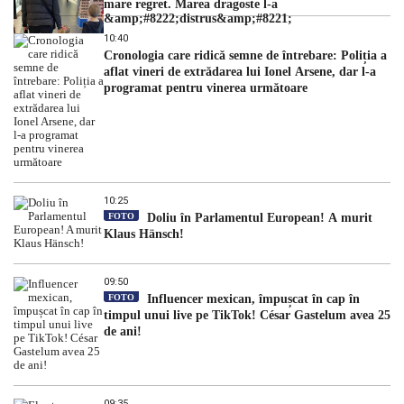
mare regret. Marea dragoste l-a
&amp;#8222;distrus&amp;#8221;
10:40
Cronologia care ridică semne de întrebare: Poliția a
aflat vineri de extrădarea lui Ionel Arsene, dar l-a
programat pentru vinerea următoare
10:25
FOTO
Doliu în Parlamentul European! A murit
Klaus Hänsch!
09:50
FOTO
Influencer mexican, împușcat în cap în
timpul unui live pe TikTok! César Gastelum avea 25
de ani!
09:35