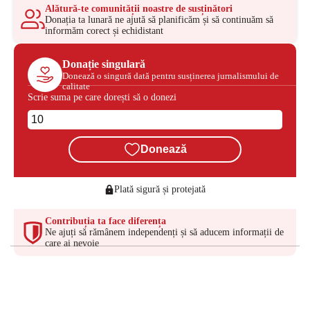
Alătură-te comunității noastre de susținători
Donația ta lunară ne ajută să planificăm și să continuăm să
informăm corect și echidistant
Donație singulară
Donează o singură dată pentru susținerea jurnalismului de
calitate
Scrie suma pe care dorești să o donezi
Donează
Plată sigură și protejată
Contribuția ta face diferența
Ne ajuți să rămânem independenți și să aducem informații de
care ai nevoie