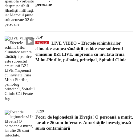
persoane
08:41
VIDEO
LIVE VIDEO – Efectele schimbărilor
climatice asupra sănătății psihice este subiectul
emisiunii BZI LIVE, împreună cu invitata Irina
Mihu-Pintilie, psiholog principal, Spitalul Clinic
Căi Ferate Iași
08:29
Focar de legioneloză în Elveția! O persoană a murit,
iar alte 26 sunt infectate. Autoritățile investighează
sursa contaminării