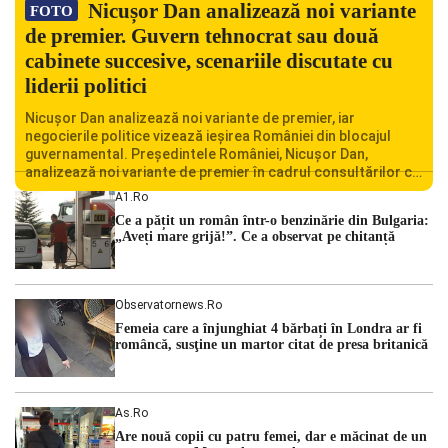
Nicușor Dan analizează noi variante
FOTO
de premier. Guvern tehnocrat sau două
cabinete succesive, scenariile discutate cu
liderii politici
Nicușor Dan analizează noi variante de premier, iar
negocierile politice vizează ieșirea României din blocajul
guvernamental. Președintele României, Nicușor Dan,
analizează noi variante de premier în cadrul consultărilor cu
liderii politici. Ciprian Ciucu vorbește despre scenariul unui
A1.ro
guvern tehnocrat și despre posibilitatea a două cabinete
Ce a pățit un român într-o benzinărie din Bulgaria:
succesive. Nicușor Dan analizează noi variante de premier
„Aveți mare grijă!”. Ce a observat pe chitanță
România traversează […]
Observatornews.ro
Femeia care a înjunghiat 4 bărbați în Londra ar fi
româncă, susţine un martor citat de presa britanică
As.ro
Are nouă copii cu patru femei, dar e măcinat de un