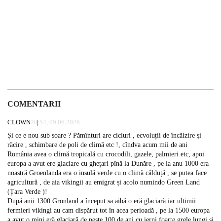
COMENTARII
CLOWN
20:54, 09.06.2026
Și ce e nou sub soare ? Pămînturi are cicluri , ecvoluții de încălzire și
răcire , schimbare de poli de climă etc !, cîndva acum mii de ani
România avea o climă tropicală cu crocodili, gazele, palmieri etc, apoi
europa a avut ere glaciare cu ghețari pînă la Dunăre , pe la anu 1000 era
noastră Groenlanda era o insulă verde cu o climă călduță , se putea face
agricultură , de aia vikingii au emigrat și acolo numindo Green Land
(Țara Verde )!
După anii 1300 Gronland a început sa aibă o eră glaciară iar ultimii
fermieri vikingi au cam dispărut tot în acea perioadă , pe la 1500 europa
a avut o mini eră glaciară de peste 100 de ani cu ierni foarte grele lungi și