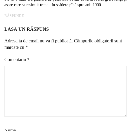
aspre care sa resimțit treptat în scădere pînă spre anii 1900
RĂSPUNDE
LASĂ UN RĂSPUNS
Adresa ta de email nu va fi publicată.
Câmpurile obligatorii sunt
marcate cu
*
Comentariu
*
Nume