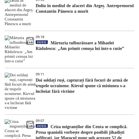
Doliu în mediul de afaceri din Argeș. Antreprenorul
Constantin Pănescu a murit
09:18
FOTO
Mărturia tulburătoare a Mihaelei
Rădulescu: „Am primit cenușa lui într-o cutie”
09:11
Doi soldați ruși, capturați fără focuri de armă de
trupele ucrainene. Kievul spune că misiunea s-a
încheiat fără victime
09:07
FOTO
Criza migranților din Ceuta se complică.
Presa spaniolă vorbește despre posibili jihadiști
infiltrați, iar Marocul pune sub acuzare 52 de