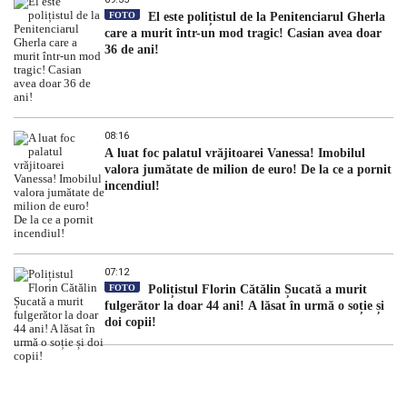
FOTO
El este polițistul de la Penitenciarul Gherla
care a murit într-un mod tragic! Casian avea doar
36 de ani!
08:16
A luat foc palatul vrăjitoarei Vanessa! Imobilul
valora jumătate de milion de euro! De la ce a pornit
incendiul!
07:12
FOTO
Polițistul Florin Cătălin Șucată a murit
fulgerător la doar 44 ani! A lăsat în urmă o soție și
doi copii!