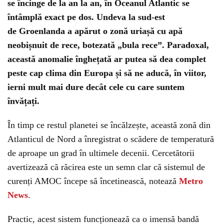
se încinge de la an la an, în Oceanul Atlantic se
întâmplă exact pe dos. Undeva la sud-est
de
Groenlanda
a apărut o zonă uriașă cu apă
neobișnuit de rece, botezată „bula rece”. Paradoxal,
această
anomalie
înghețată ar putea să dea complet
peste cap
clima
din Europa și să ne aducă, în viitor,
ierni mult mai dure decât cele cu care suntem
învățați.
În timp ce restul planetei se încălzește, această zonă din
Atlanticul de Nord a înregistrat o scădere de temperatură
de aproape un grad în ultimele decenii. Cercetătorii
avertizează că răcirea este un semn clar că sistemul de
curenți AMOC începe să încetinească, notează
Metro
News
.
Practic, acest sistem funcționează ca o imensă bandă