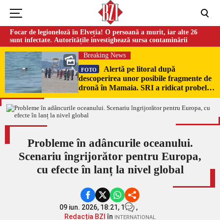
Focar de legioneloză în Elveția! O persoană a murit, iar alte 26
sunt infectate. Autoritățile investighează sursa contaminării
Breaking News
Alertă pe litoral după
FOTO
descoperirea unor posibile fragmente de
dronă în Mamaia. SRI a ridicat probele
pentru expertiză
Probleme în adâncurile oceanului.
Scenariu îngrijorător pentru Europa,
cu efecte în lanț la nivel global
09 iun. 2026, 18:21,
1
,
Redacția BZI
în
INTERNATIONAL