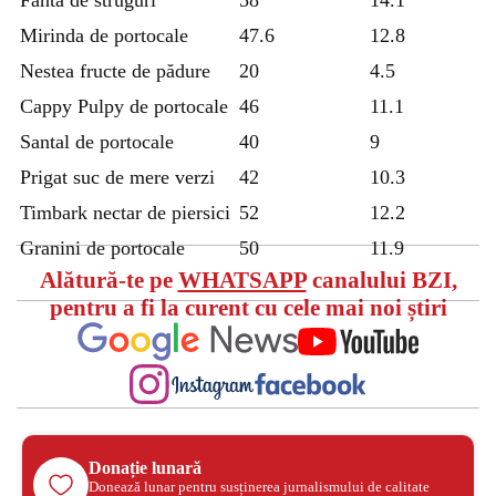
Fanta de struguri
58
14.1
Mirinda de portocale
47.6
12.8
Nestea fructe de pădure
20
4.5
Cappy Pulpy de portocale
46
11.1
Santal de portocale
40
9
Prigat suc de mere verzi
42
10.3
Timbark nectar de piersici
52
12.2
Granini de portocale
50
11.9
Alătură-te pe
WHATSAPP
canalului BZI,
pentru a fi la curent cu cele mai noi știri
Donație lunară
Donează lunar pentru susținerea jurnalismului de calitate