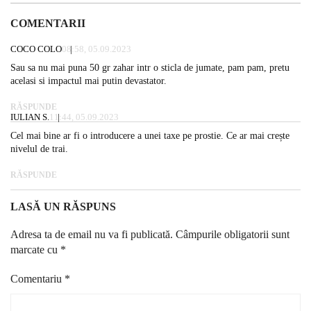
COMENTARII
COCO COLO
08:58, 05.09.2023
Sau sa nu mai puna 50 gr zahar intr o sticla de jumate, pam pam, pretu
acelasi si impactul mai putin devastator.
RĂSPUNDE
IULIAN S.
11:44, 05.09.2023
Cel mai bine ar fi o introducere a unei taxe pe prostie. Ce ar mai crește
nivelul de trai.
RĂSPUNDE
LASĂ UN RĂSPUNS
Adresa ta de email nu va fi publicată.
Câmpurile obligatorii sunt
marcate cu
*
Comentariu
*