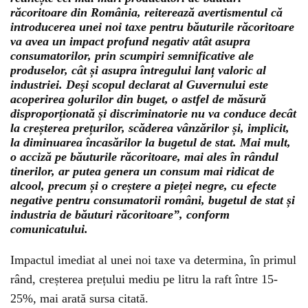
răcoritoare din România, reiterează avertismentul că
introducerea unei noi taxe pentru băuturile răcoritoare
va avea un impact profund negativ atât asupra
consumatorilor, prin scumpiri semnificative ale
produselor, cât și asupra întregului lanț valoric al
industriei. Deși scopul declarat al Guvernului este
acoperirea golurilor din buget, o astfel de măsură
disproporționată și discriminatorie nu va conduce decât
la creșterea prețurilor, scăderea vânzărilor și, implicit,
la diminuarea încasărilor la bugetul de stat. Mai mult,
o acciză pe băuturile răcoritoare, mai ales în rândul
tinerilor, ar putea genera un consum mai ridicat de
alcool, precum și o creștere a pieței negre, cu efecte
negative pentru consumatorii români, bugetul de stat și
industria de băuturi răcoritoare”, conform
comunicatului.
Impactul imediat al unei noi taxe va determina, în primul
rând, creșterea prețului mediu pe litru la raft între 15-
25%, mai arată sursa citată.