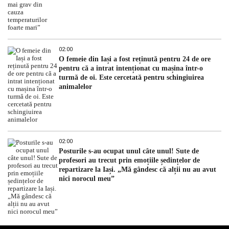
02:00
O femeie din Iași a fost reținută pentru 24 de ore
pentru că a intrat intenționat cu mașina într-o
turmă de oi. Este cercetată pentru schingiuirea
animalelor
02:00
Posturile s-au ocupat unul câte unul! Sute de
profesori au trecut prin emoțiile ședințelor de
repartizare la Iași. „Mă gândesc că alții nu au avut
nici norocul meu”