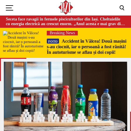
Seceta face ravagii în fermele piscicultorilor din Iași. Cheltuielile
cu energia electrică au crescut enorm. „Anul acesta e mai grav din
cauza temperaturilor foarte mari”
Breaking News
Accident în Vâlcea! Două mașini
FOTO
s-au ciocnit, iar o persoană a fost rănită!
În autoturisme se aflau și doi copii!