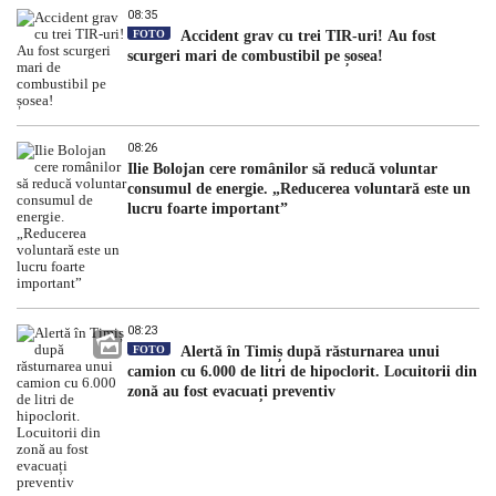
08:35
FOTO
Accident grav cu trei TIR-uri! Au fost
scurgeri mari de combustibil pe șosea!
08:26
Ilie Bolojan cere românilor să reducă voluntar
consumul de energie. „Reducerea voluntară este un
lucru foarte important”
08:23
FOTO
Alertă în Timiș după răsturnarea unui
camion cu 6.000 de litri de hipoclorit. Locuitorii din
zonă au fost evacuați preventiv