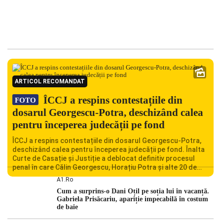
ARTICOL RECOMANDAT
ÎCCJ a respins contestațiile din
FOTO
dosarul Georgescu-Potra, deschizând calea
pentru începerea judecății pe fond
ÎCCJ a respins contestațiile din dosarul Georgescu-Potra,
deschizând calea pentru începerea judecății pe fond. Înalta
Curte de Casație și Justiție a deblocat definitiv procesul
penal în care Călin Georgescu, Horațiu Potra și alte 20 de
persoane sunt acuzați de acțiuni îndreptate împotriva
A1.ro
ordinii constituționale. În ședința din camera preliminară,
Cum a surprins-o Dani Oțil pe soția lui în vacanță.
judecătorii de la instanța supremă au […]
Gabriela Prisăcariu, apariție impecabilă în costum
de baie