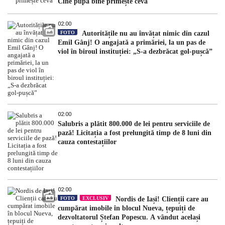
Cine pupă bine primește ceva
02:00
FOTO
Autoritățile nu au învățat nimic din cazul
Emil Gânj! O angajată a primăriei, la un pas de
viol în biroul instituției: „S-a dezbrăcat gol-pușcă”
02:00
Salubris a plătit 800.000 de lei pentru serviciile de
pază! Licitația a fost prelungită timp de 8 luni din
cauza contestațiilor
02:00
FOTO
EXCLUSIV
Nordis de Iași! Clienții care au
cumpărat imobile în blocul Nueva, țepuiți de
dezvoltatorul Ștefan Popescu. A vândut același