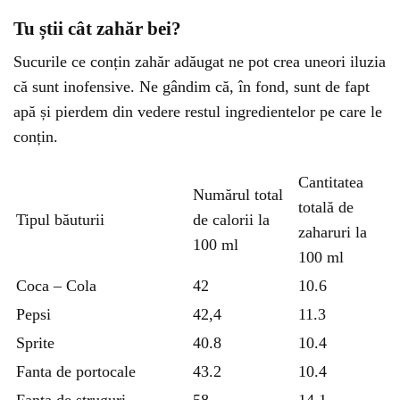
Tu știi cât zahăr bei?
Sucurile ce conțin zahăr adăugat ne pot crea uneori iluzia
că sunt inofensive. Ne gândim că, în fond, sunt de fapt
apă și pierdem din vedere restul ingredientelor pe care le
conțin.
Cantitatea
Numărul total
totală de
Tipul băuturii
de calorii la
zaharuri la
100 ml
100 ml
Coca – Cola
42
10.6
Pepsi
42,4
11.3
Sprite
40.8
10.4
Fanta de portocale
43.2
10.4