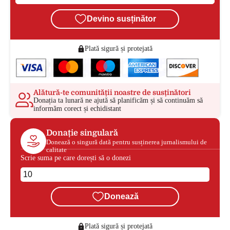
Devino susținător
Plată sigură și protejată
Alătură-te comunității noastre de susținători
Donația ta lunară ne ajută să planificăm și să continuăm să
informăm corect și echidistant
Donație singulară
Donează o singură dată pentru susținerea jurnalismului de
calitate
Scrie suma pe care dorești să o donezi
Donează
Plată sigură și protejată