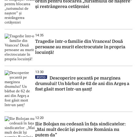
ordin pentru blocarea „turismului de naștere”
și restrângerea cetățeniei
14:35
Tragedie într-o familie din Vrancea! Două
persoane au murit electrocutate în propria
locuință!
13:30
FOTO
Descoperire șocantă pe marginea
drumului! Un bărbat de 62 de ani din Argeș a
fost găsit mort într-un șanț!
12:20
Ilie Bolojan nu cedează în fața sindicatelor:
„Mai mult decât își permite România nu
putem da”