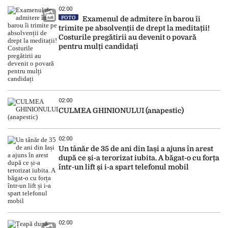
02:00
FOTO
Examenul de admitere în barou îi
trimite pe absolvenții de drept la meditații!
Costurile pregătirii au devenit o povară
pentru mulți candidați
02:00
CULMEA GHINIONULUI (anapestic)
02:00
Un tânăr de 35 de ani din Iași a ajuns în arest
după ce și-a terorizat iubita. A băgat-o cu forța
într-un lift și i-a spart telefonul mobil
02:00