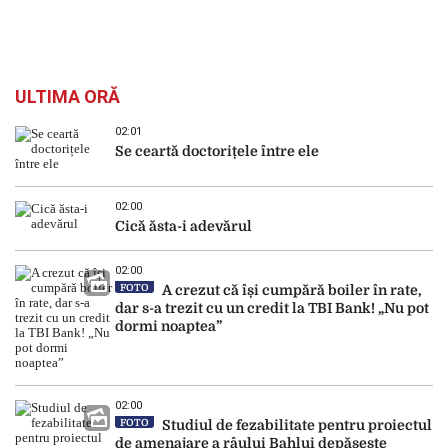
ULTIMA ORĂ
02:01
Se ceartă doctorițele între ele
02:00
Cică ăsta-i adevărul
02:00
FOTO
A crezut că își cumpără boiler în rate,
dar s-a trezit cu un credit la TBI Bank! „Nu pot
dormi noaptea”
02:00
FOTO
Studiul de fezabilitate pentru proiectul
de amenajare a râului Bahlui depășește