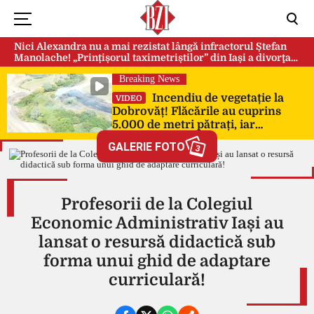
Nici Alexandra nu a mai rezistat lângă infractorul Ștefan
Manolache! „Prințișorul taximetriștilor” din Iași a divorţat
după doi ani de căsnicie
Breaking News
Incendiu de vegetație la
VIDEO
Dobrovăț! Flăcările au cuprins
5.000 de metri pătrați, iar
pompierii au intervenit de urgență
GALERIE FOTO
3
Profesorii de la Colegiul
Economic Administrativ Iași au
lansat o resursă didactică sub
forma unui ghid de adaptare
curriculară!