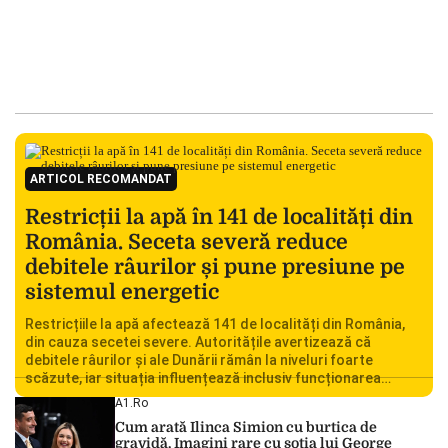
ARTICOL RECOMANDAT
Restricții la apă în 141 de localități din
România. Seceta severă reduce
debitele râurilor și pune presiune pe
sistemul energetic
Restricțiile la apă afectează 141 de localități din România,
din cauza secetei severe. Autoritățile avertizează că
debitele râurilor și ale Dunării rămân la niveluri foarte
scăzute, iar situația influențează inclusiv funcționarea
Centralei Nucleare de la Cernavodă. România se confruntă
A1.ro
cu una dintre cele mai dificile perioade din punct de vedere
Cum arată Ilinca Simion cu burtica de
hidrologic din ultimii ani. Lipsa […]
gravidă. Imagini rare cu soția lui George