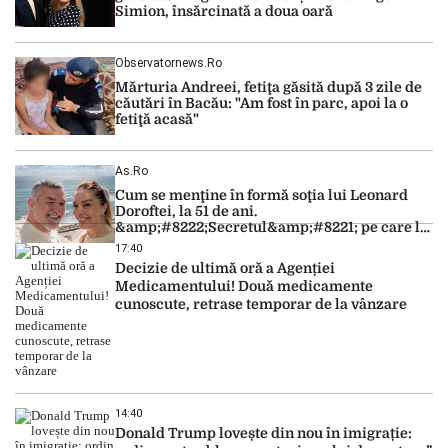
Simion, însărcinată a doua oară
Observatornews.ro
Mărturia Andreei, fetiţa găsită după 3 zile de
căutări în Bacău: "Am fost în parc, apoi la o
fetiţă acasă"
As.ro
Cum se menţine în formă soţia lui Leonard
Doroftei, la 51 de ani.
&amp;#8222;Secretul&amp;#8221; pe care l-a
dezvăluit
17:40
Decizie de ultimă oră a Agenției
Medicamentului! Două medicamente
cunoscute, retrase temporar de la vânzare
14:40
Donald Trump lovește din nou în imigrație: