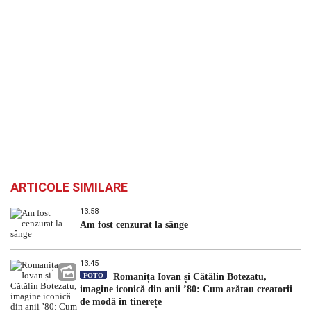
ARTICOLE SIMILARE
13:58
Am fost cenzurat la sânge
13:45
FOTO
Romanița Iovan și Cătălin Botezatu,
imagine iconică din anii ’80: Cum arătau creatorii
de modă în tinerețe