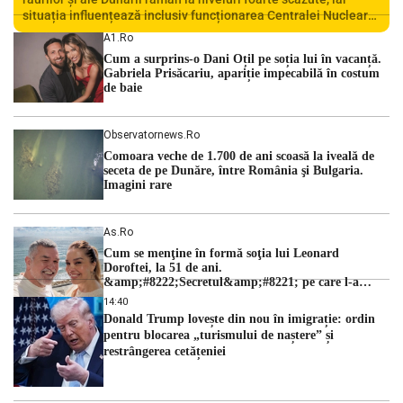
situația influențează inclusiv funcționarea Centralei Nucleare
de la Cernavodă. România se confruntă cu una dintre cele mai
A1.ro
dificile perioade din punct de vedere hidrologic din ultimii ani.
Cum a surprins-o Dani Oțil pe soția lui în vacanță.
Lipsa […]
Gabriela Prisăcariu, apariție impecabilă în costum
de baie
Observatornews.ro
Comoara veche de 1.700 de ani scoasă la iveală de
seceta de pe Dunăre, între România şi Bulgaria.
Imagini rare
As.ro
Cum se menţine în formă soţia lui Leonard
Doroftei, la 51 de ani.
&amp;#8222;Secretul&amp;#8221; pe care l-a
dezvăluit
14:40
Donald Trump lovește din nou în imigrație: ordin
pentru blocarea „turismului de naștere” și
restrângerea cetățeniei