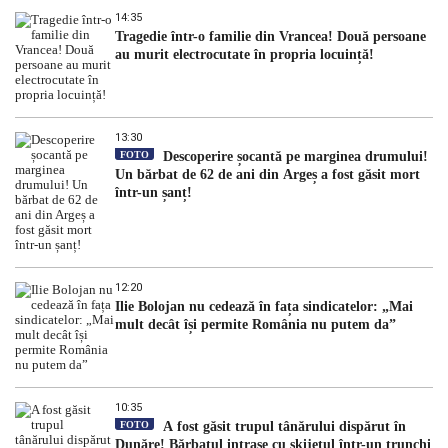
14:35
Tragedie într-o familie din Vrancea! Două persoane
au murit electrocutate în propria locuință!
13:30
FOTO
Descoperire șocantă pe marginea drumului!
Un bărbat de 62 de ani din Argeș a fost găsit mort
într-un șanț!
12:20
Ilie Bolojan nu cedează în fața sindicatelor: „Mai
mult decât își permite România nu putem da”
10:35
FOTO
A fost găsit trupul tânărului dispărut în
Dunăre! Bărbatul intrase cu skijetul într-un trunchi