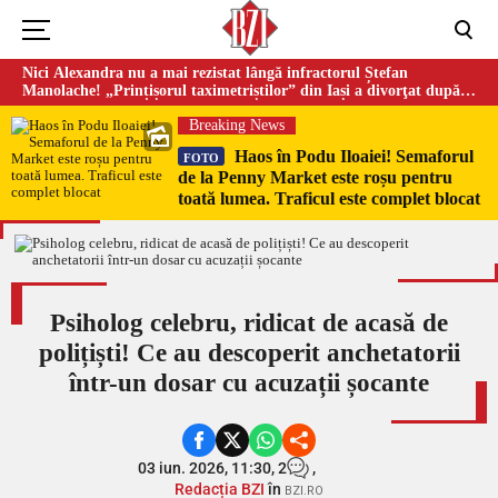
Nici Alexandra nu a mai rezistat lângă infractorul Ștefan
Manolache! „Prințișorul taximetriștilor” din Iași a divorţat după
doi ani de căsnicie
Breaking News
Haos în Podu Iloaiei! Semaforul
FOTO
de la Penny Market este roșu pentru
toată lumea. Traficul este complet blocat
Psiholog celebru, ridicat de acasă de
polițiști! Ce au descoperit anchetatorii
într-un dosar cu acuzații șocante
03 iun. 2026, 11:30,
2
,
Redacția BZI
în
BZI.RO