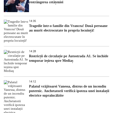
restrângerea cetățeniei
14:35
Tragedie într-o familie din Vrancea! Două persoane
au murit electrocutate în propria locuință!
14:28
Restricții de circulație pe Autostrada A1. Se închide
temporar ieșirea spre Mediaș
14:12
Palatul vrăjitoarei Vanessa, distrus de un incendiu
puternic. Anchetatorii verifică ipoteza unei instalații
electrice supraîncălzite