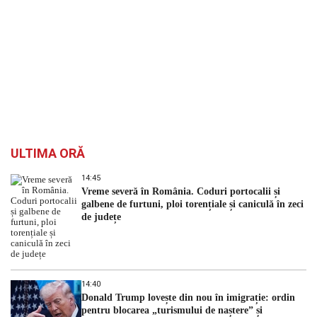
ULTIMA ORĂ
14:45
Vreme severă în România. Coduri portocalii și
galbene de furtuni, ploi torențiale și caniculă în zeci
de județe
14:40
Donald Trump lovește din nou în imigrație: ordin
pentru blocarea „turismului de naștere” și