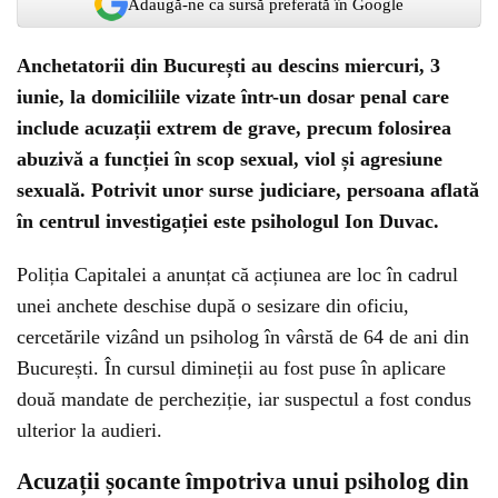
Adaugă-ne ca sursă preferată în Google
Anchetatorii din București au descins miercuri, 3
iunie, la domiciliile vizate într-un dosar penal care
include acuzații extrem de grave, precum folosirea
abuzivă a funcției în scop sexual, viol și agresiune
sexuală. Potrivit unor surse judiciare, persoana aflată
în centrul investigației este psihologul Ion Duvac.
Poliția Capitalei a anunțat că acțiunea are loc în cadrul
unei anchete deschise după o sesizare din oficiu,
cercetările vizând un psiholog în vârstă de 64 de ani din
București. În cursul dimineții au fost puse în aplicare
două mandate de percheziție, iar suspectul a fost condus
ulterior la audieri.
Acuzații șocante împotriva unui psiholog din