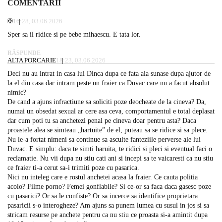
COMENTARII
✠
16:28, 03.06.2026
Sper sa il ridice si pe bebe mihaescu. E tata lor.
RĂSPUNDE
ALTA PORCARIE
18:23, 03.06.2026
Deci nu au intrat in casa lui Dinca dupa ce fata aia sunase dupa ajutor de
la el din casa dar intram peste un fraier ca Duvac care nu a facut absolut
nimic?
De cand a ajuns infractiune sa soliciti poze deocheate de la cineva? Da,
numai un obsedat sexual ar cere asa ceva, comportamentul e total deplasat
dar cum poti tu sa anchetezi penal pe cineva doar pentru asta? Daca
proastele alea se simteau „hartuite” de el, puteau sa se ridice si sa plece.
Nu le-a fortat nimeni sa continue sa asculte fanteziile perverse ale lui
Duvac. E simplu: daca te simti haruita, te ridici si pleci si eventual faci o
reclamatie. Nu vii dupa nu stiu cati ani si incepi sa te vaicaresti ca nu stiu
ce fraier ti-a cerut sa-i trimiti poze cu pasarica.
Nici nu inteleg care e rostul anchetei acasa la fraier. Ce cauta politia
acolo? Filme porno? Femei gonflabile? Si ce-or sa faca daca gasesc poze
cu pasarici? Or sa le confiste? Or sa incerce sa identifice proprietara
pasaricii s-o interogheze? Am ajuns sa punem lumea cu susul in jos si sa
stricam resurse pe anchete pentru ca nu stiu ce proasta si-a amintit dupa