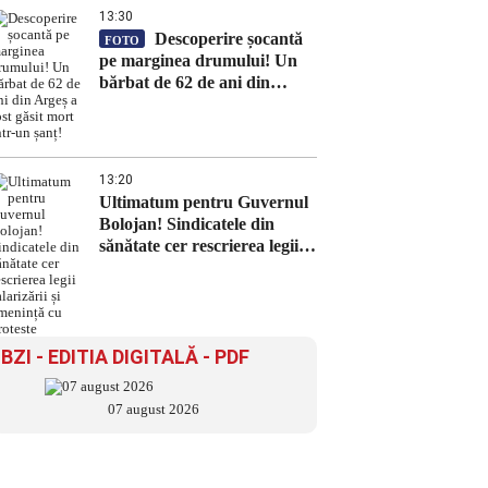
13:30
Descoperire șocantă
FOTO
pe marginea drumului! Un
bărbat de 62 de ani din
Argeș a fost găsit mort într-
un șanț!
13:20
Ultimatum pentru Guvernul
Bolojan! Sindicatele din
sănătate cer rescrierea legii
salarizării și amenință cu
proteste
BZI - EDITIA DIGITALĂ - PDF
07 august 2026