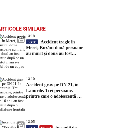
ARTICOLE SIMILARE
13:18
Accident tragic în
FOTO
Merei, Buzău: două persoane
au murit și două au fost
rănite după ce un autoturism
s-a izbit de un copac
13:10
Accident grav pe DN 21, în
Lanurile. Trei persoane,
printre care o adolescentă de
16 ani, au fost rănite după o
coliziune frontală
13:05
Incendii de