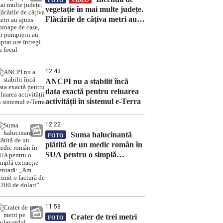
FOTO
VIDEO
vegetație în mai multe județe.
Flăcările de câțiva metri au
ajuns aproape de case, iar
pompierii au luptat ore
întregi cu focul
12:43
ANCPI nu a stabilit încă
data exactă pentru reluarea
activității în sistemul e-Terra
12:22
Suma halucinantă
FOTO
plătită de un medic român în
SUA pentru o simplă
extracție dentară: „Am
primit o factură de 7.200 de
dolari”
11:58
Crater de trei metri
FOTO