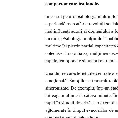
comportamente iraționale.
Interesul pentru psihologia mulțimilor 
o perioadă marcată de revoluții sociale
mai influenți autori ai domeniului a 
lucrării „Psihologia mulțimilor” publi
mulțime își pierde parțial capacitatea 
colective. În opinia sa, mulțimea dezv
rapide, emoționale și uneori extreme.
Una dintre caracteristicile centrale 
emoțională. Emoțiile se transmit rapid
sincronizate. De exemplu, într-un stad
întreaga mulțime în câteva minute. În
rapid în situații de criză. Un exemplu 
aglomerate în timpul evacuărilor de u
comportamentul celor din jur.