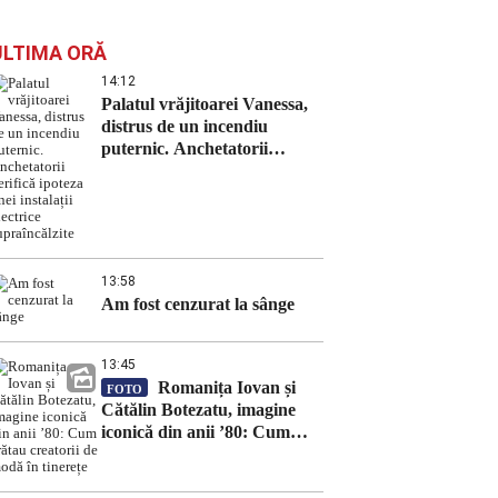
ULTIMA ORĂ
14:12
Palatul vrăjitoarei Vanessa,
distrus de un incendiu
puternic. Anchetatorii
verifică ipoteza unei instalații
electrice supraîncălzite
13:58
Am fost cenzurat la sânge
13:45
Romanița Iovan și
FOTO
Cătălin Botezatu, imagine
iconică din anii ’80: Cum
arătau creatorii de modă în
tinerețe