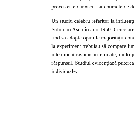
proces este cunoscut sub numele de de
Un studiu celebru referitor la influen
Solomon Asch în anii 1950. Cercetare
tind să adopte opiniile majorității chia
la experiment trebuiau să compare lun
intenționat răspunsuri eronate, mulți 
răspunsul. Studiul evidențiază puterea 
individuale.