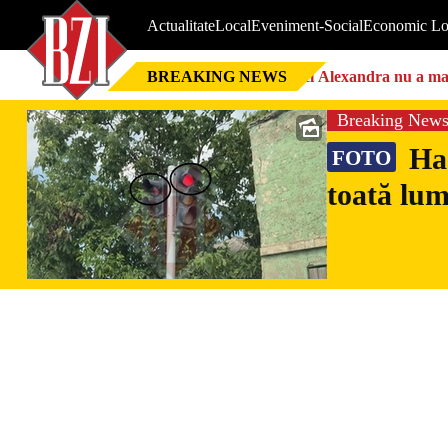
Actualitate
Local
Eveniment-Social
Economic Lo
BREAKING NEWS
Nici Alexandra nu a mai 
Breaking New
Hao
FOTO
toată lum