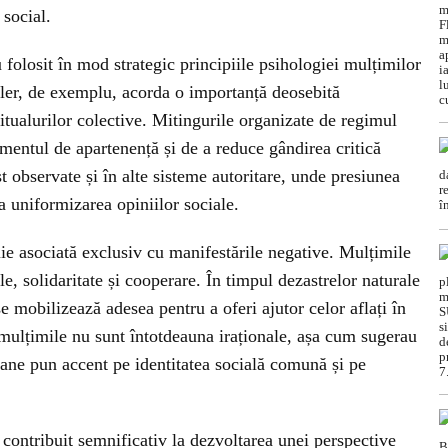
 social.
 folosit în mod strategic principiile psihologiei mulțimilor
ler, de exemplu, acorda o importanță deosebită
ritualurilor colective. Mitingurile organizate de regimul
imentul de apartenență și de a reduce gândirea critică
 observate și în alte sisteme autoritare, unde presiunea
a uniformizarea opiniilor sociale.
ie asociată exclusiv cu manifestările negative. Mulțimile
, solidaritate și cooperare. În timpul dezastrelor naturale
se mobilizează adesea pentru a oferi ajutor celor aflați în
 mulțimile nu sunt întotdeauna iraționale, așa cum sugerau
rane pun accent pe identitatea socială comună și pe
contribuit semnificativ la dezvoltarea unei perspective