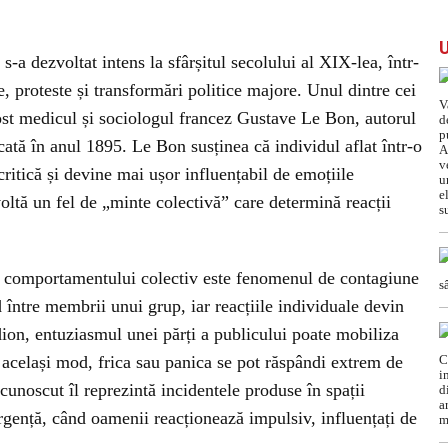
s-a dezvoltat intens la sfârșitul secolului al XIX-lea, într-
, proteste și transformări politice majore. Unul dintre cei
fost medicul și sociologul francez Gustave Le Bon, autorul
cată în anul 1895. Le Bon susținea că individul aflat într-o
critică și devine mai ușor influențabil de emoțiile
oltă un fel de „minte colectivă” care determină reacții
ale comportamentului colectiv este fenomenul de contagiune
 între membrii unui grup, iar reacțiile individuale devin
ion, entuziasmul unei părți a publicului poate mobiliza
 același mod, frica sau panica se pot răspândi extrem de
cunoscut îl reprezintă incidentele produse în spații
rgență, când oamenii reacționează impulsiv, influențați de