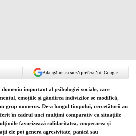
Adaugă-ne ca sursă preferată în Google
 domeniu important al psihologiei sociale, care
ntul, emoțiile și gândirea indivizilor se modifică,
-un grup numeros. De-a lungul timpului, cercetătorii au
ferit în cadrul unei mulțimi comparativ cu situațiile
lțimile favorizează solidaritatea, cooperarea și
uații ele pot genera agresivitate, panică sau