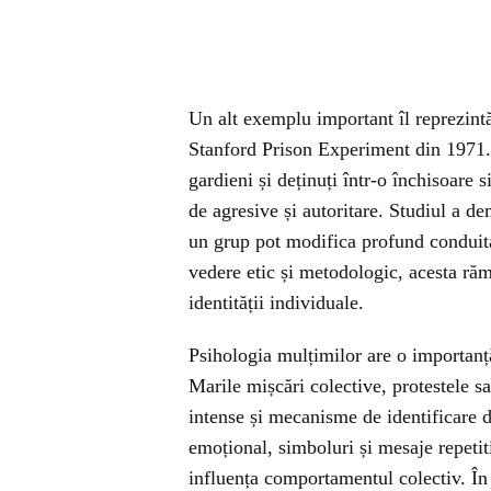
Un alt exemplu important îl reprezint
Stanford Prison Experiment din 1971. Pa
gardieni și deținuți într-o închisoare
de agresive și autoritare. Studiul a d
un grup pot modifica profund conduita
vedere etic și metodologic, acesta răm
identității individuale.
Psihologia mulțimilor are o importanță
Marile mișcări colective, protestele 
intense și mecanisme de identificare d
emoțional, simboluri și mesaje repetit
influența comportamentul colectiv. În