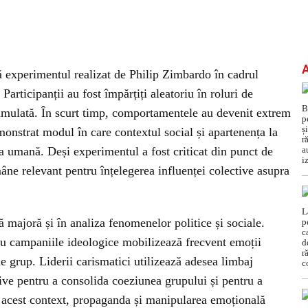
ă experimentul realizat de Philip Zimbardo în cadrul
rticipanții au fost împărțiți aleatoriu în roluri de
 simulată. În scurt timp, comportamentele au devenit extrem
emonstrat modul în care contextul social și apartenența la
 umană. Deși experimentul a fost criticat din punct de
âne relevant pentru înțelegerea influenței colective asupra
 majoră și în analiza fenomenelor politice și sociale.
sau campaniile ideologice mobilizează frecvent emoții
e grup. Liderii carismatici utilizează adesea limbaj
ive pentru a consolida coeziunea grupului și pentru a
 acest context, propaganda și manipularea emoțională