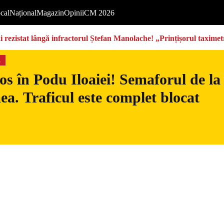
cal
Național
Magazin
Opinii
CM 2026
rezistat lângă infractorul Ștefan Manolache! „Prințișorul taximetri
s
s în Podu Iloaiei! Semaforul de la
ea. Traficul este complet blocat