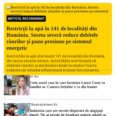
ARTICOL RECOMANDAT
Restricții la apă în 141 de localități din
România. Seceta severă reduce debitele
râurilor și pune presiune pe sistemul
energetic
Restricțiile la apă afectează 141 de localități din România,
din cauza secetei severe. Autoritățile avertizează că
debitele râurilor și ale Dunării rămân la niveluri foarte
scăzute, iar situația influențează inclusiv funcționarea
Centralei Nucleare de la Cernavodă. România se confruntă
A1.ro
cu una dintre cele mai dificile perioade din punct de vedere
Cum arată casa în care locuiește Laura Cosoi cu
hidrologic din ultimii ani. Lipsa […]
familia sa. Camera fetițelor e ca din basme
Observatornews.ro
Industria care are nevoie disperată de angajaţi
tineri. Nu ai nevoie de facultate pentru salarii cu