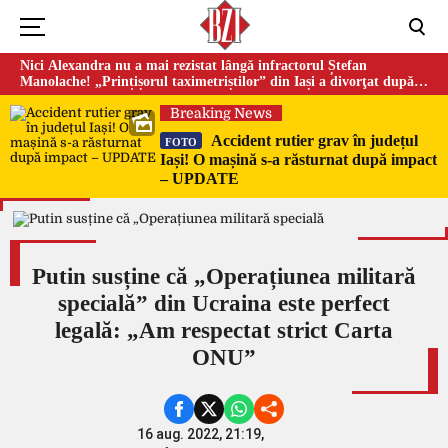
Nici Alexandra nu a mai rezistat lângă infractorul Ștefan
Manolache! „Prințișorul taximetriștilor” din Iași a divorţat după
doi ani de căsnicie
Breaking News
Accident rutier grav în județul
FOTO
Iași! O mașină s-a răsturnat după impact
– UPDATE
Putin susține că „Operațiunea militară
specială” din Ucraina este perfect
legală: „Am respectat strict Carta
ONU”
16 aug. 2022, 21:19,