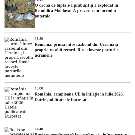
O dronă de luptă s-a prăbușit și a explodat în
Republica Moldova: A provocat un incendiu
puternic
15:20
România, prinsă între războiul din Ucraina și
propria recoltă record. Rusia lovește porturile
ucrainene
15:00
România, campioana UE la inflație în iulie 2026.
Datele publicate de Eurostat
14:40
Rusia se pregătește să lovească masiv infrastructura