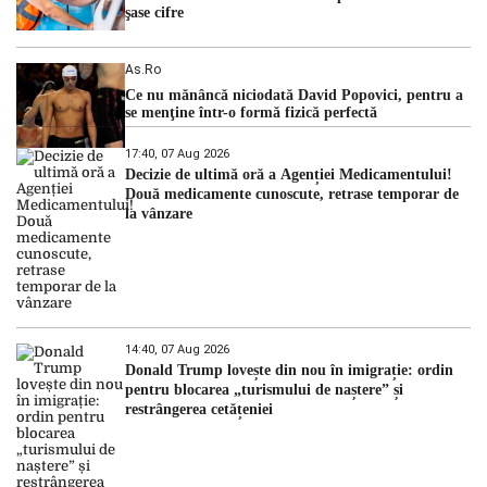
şase cifre
As.ro
Ce nu mănâncă niciodată David Popovici, pentru a
se menţine într-o formă fizică perfectă
17:40, 07 Aug 2026
Decizie de ultimă oră a Agenției Medicamentului!
Două medicamente cunoscute, retrase temporar de
la vânzare
14:40, 07 Aug 2026
Donald Trump lovește din nou în imigrație: ordin
pentru blocarea „turismului de naștere” și
restrângerea cetățeniei