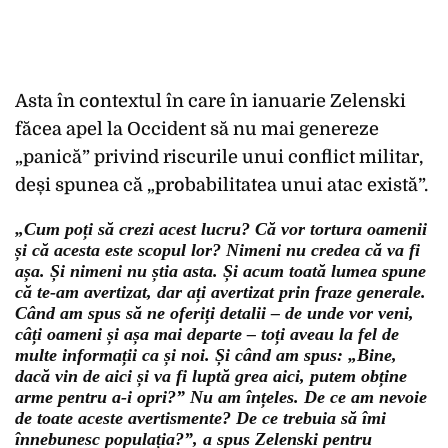
Asta în contextul în care în ianuarie Zelenski
făcea apel la Occident să nu mai genereze
„panică” privind riscurile unui conflict militar,
deși spunea că „probabilitatea unui atac există”.
„Cum poți să crezi acest lucru? Că vor tortura oamenii
și că acesta este scopul lor? Nimeni nu credea că va fi
așa. Și nimeni nu știa asta. Și acum toată lumea spune
că te-am avertizat, dar ați avertizat prin fraze generale.
Când am spus să ne oferiți detalii – de unde vor veni,
câți oameni și așa mai departe – toți aveau la fel de
multe informații ca și noi. Și când am spus: „Bine,
dacă vin de aici și va fi luptă grea aici, putem obține
arme pentru a-i opri?” Nu am înțeles. De ce am nevoie
de toate aceste avertismente? De ce trebuia să îmi
înnebunesc populația?”, a spus Zelenski pentru