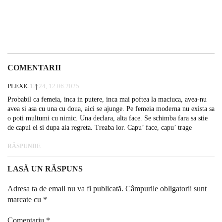
COMENTARII
PLEXIC
12:24, 12.06.2025
Probabil ca femeia, inca in putere, inca mai poftea la maciuca, avea-nu
avea si asa cu una cu doua, aici se ajunge. Pe femeia moderna nu exista sa
o poti multumi cu nimic. Una declara, alta face. Se schimba fara sa stie
de capul ei si dupa aia regreta. Treaba lor. Capu’ face, capu’ trage
RĂSPUNDE
LASĂ UN RĂSPUNS
Adresa ta de email nu va fi publicată.
Câmpurile obligatorii sunt
marcate cu
*
Comentariu
*