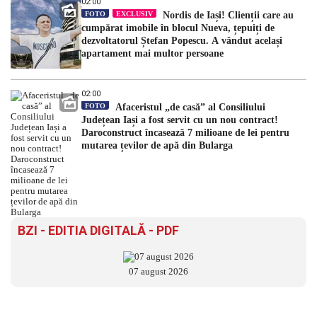
02:00
FOTO
EXCLUSIV
Nordis de Iași! Clienții care au
cumpărat imobile în blocul Nueva, țepuiți de
dezvoltatorul Ștefan Popescu. A vândut același
apartament mai multor persoane
02:00
FOTO
Afaceristul „de casă” al Consiliului
Județean Iași a fost servit cu un nou contract!
Daroconstruct încasează 7 milioane de lei pentru
mutarea țevilor de apă din Bularga
BZI - EDITIA DIGITALĂ - PDF
07 august 2026