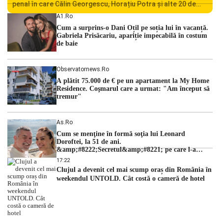
penal în care Călin Georgescu, Horațiu Potra și alte 20 de
persoane sunt acuzați de acțiuni îndreptate împotriva
A1.ro
ordinii constituționale. În ședința din camera preliminară,
Cum a surprins-o Dani Oțil pe soția lui în vacanță.
judecătorii de la instanța supremă au […]
Gabriela Prisăcariu, apariție impecabilă în costum
de baie
Observatornews.ro
A plătit 75.000 de € pe un apartament la My Home
Residence. Coşmarul care a urmat: "Am început să
tremur"
As.ro
Cum se menţine în formă soţia lui Leonard
Doroftei, la 51 de ani.
&amp;#8222;Secretul&amp;#8221; pe care l-a
dezvăluit
17:22
Clujul a devenit cel mai scump oraș din România în
weekendul UNTOLD. Cât costă o cameră de hotel