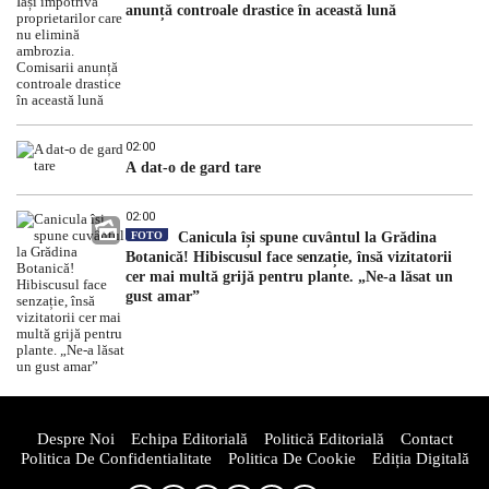
anunță controale drastice în această lună
02:00
A dat-o de gard tare
02:00
FOTO
Canicula își spune cuvântul la Grădina
Botanică! Hibiscusul face senzație, însă vizitatorii
cer mai multă grijă pentru plante. „Ne-a lăsat un
gust amar”
Despre Noi
Echipa Editorială
Politică Editorială
Contact
Politica De Confidentialitate
Politica De Cookie
Ediția Digitală