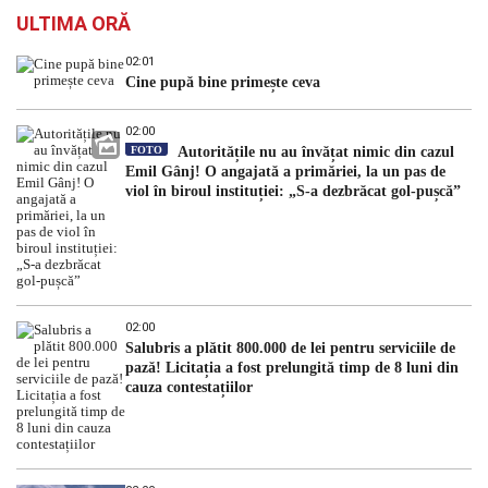
ULTIMA ORĂ
02:01
Cine pupă bine primește ceva
02:00
FOTO
Autoritățile nu au învățat nimic din cazul
Emil Gânj! O angajată a primăriei, la un pas de
viol în biroul instituției: „S-a dezbrăcat gol-pușcă”
02:00
Salubris a plătit 800.000 de lei pentru serviciile de
pază! Licitația a fost prelungită timp de 8 luni din
cauza contestațiilor