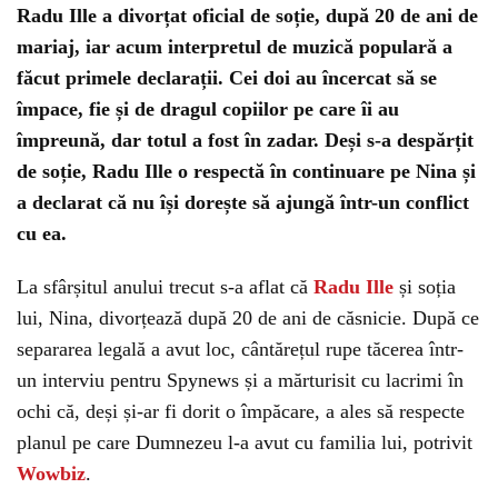
Radu Ille a divorțat oficial de soție, după 20 de ani de
mariaj, iar acum interpretul de muzică populară a
făcut primele declarații. Cei doi au încercat să se
împace, fie și de dragul copiilor pe care îi au
împreună, dar totul a fost în zadar. Deși s-a despărțit
de soție, Radu Ille o respectă în continuare pe Nina și
a declarat că nu își dorește să ajungă într-un conflict
cu ea.
La sfârșitul anului trecut s-a aflat că
Radu Ille
și soția
lui, Nina, divorțează după 20 de ani de căsnicie. După ce
separarea legală a avut loc, cântărețul rupe tăcerea într-
un interviu pentru Spynews și a mărturisit cu lacrimi în
ochi că, deși și-ar fi dorit o împăcare, a ales să respecte
planul pe care Dumnezeu l-a avut cu familia lui, potrivit
Wowbiz
.