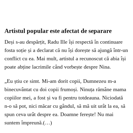
Artistul popular este afectat de separare
Deși s-au despărțit, Radu Ille își respectă în continuare
fosta soție și a declarat că nu își dorește să ajungă într-un
conflict cu ea. Mai mult, artistul a recunoscut că abia își
poate abține lacrimile când vorbește despre Nina.
„Eu știu ce simt. Mi-am dorit copii, Dumnezeu m-a
binecuvântat cu doi copii frumoși. Ninuța rămâne mama
copiilor mei, a fost și va fi pentru totdeauna. Niciodată
n-o să pot, nici măcar cu gândul, să mă uit urât la ea, să
spun ceva urât despre ea. Doamne ferește! Nu mai
suntem împreună.(…)