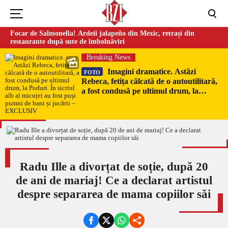
Focar de Salmonella! Ardeii jalapeño din Mexic, retrași din
restaurante după sute de îmbolnăviri
Breaking News
Imagini dramatice. Astăzi
FOTO
Rebeca, fetița călcată de o autoutilitară,
a fost condusă pe ultimul drum, la
Poduri. În sicriul alb al micuței au fost
puși pumni de bani și jucării –
EXCLUSIV
Radu Ille a divorțat de soție, după 20
de ani de mariaj! Ce a declarat artistul
despre separarea de mama copiilor săi