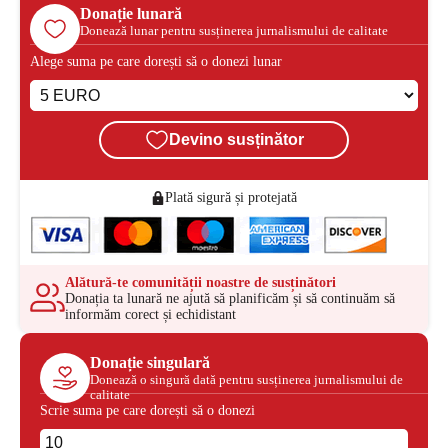
Donație lunară
Donează lunar pentru susținerea jurnalismului de calitate
Alege suma pe care dorești să o donezi lunar
Devino susținător
Plată sigură și protejată
Alătură-te comunității noastre de susținători
Donația ta lunară ne ajută să planificăm și să continuăm să
informăm corect și echidistant
Donație singulară
Donează o singură dată pentru susținerea jurnalismului de
calitate
Scrie suma pe care dorești să o donezi