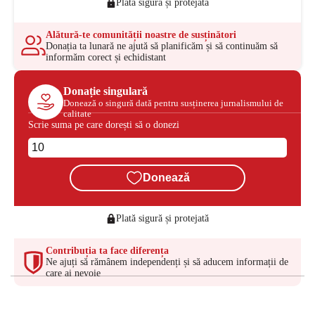
Plată sigură și protejată
Alătură-te comunității noastre de susținători
Donația ta lunară ne ajută să planificăm și să continuăm să
informăm corect și echidistant
Donație singulară
Donează o singură dată pentru susținerea jurnalismului de
calitate
Scrie suma pe care dorești să o donezi
Donează
Plată sigură și protejată
Contribuția ta face diferența
Ne ajuți să rămânem independenți și să aducem informații de
care ai nevoie