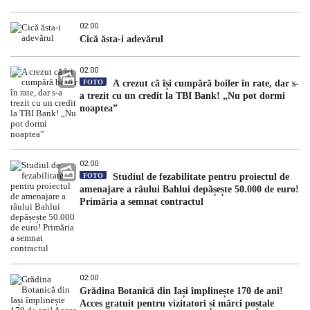
02:00
Cică ăsta-i adevărul
02:00
FOTO
A crezut că își cumpără boiler în rate, dar s-
a trezit cu un credit la TBI Bank! „Nu pot dormi
noaptea”
02:00
FOTO
Studiul de fezabilitate pentru proiectul de
amenajare a râului Bahlui depășește 50.000 de euro!
Primăria a semnat contractul
02:00
Grădina Botanică din Iași împlinește 170 de ani!
Acces gratuit pentru vizitatori și mărci poștale