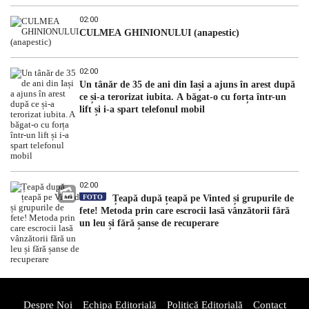
02:00
CULMEA GHINIONULUI (anapestic)
02:00
Un tânăr de 35 de ani din Iași a ajuns în arest după
ce și-a terorizat iubita. A băgat-o cu forța într-un
lift și i-a spart telefonul mobil
02:00
FOTO
Țeapă după țeapă pe Vinted și grupurile de
fete! Metoda prin care escrocii lasă vânzătorii fără
un leu și fără șanse de recuperare
Despre Noi
Echipa Editorială
Politică Editorială
Contact