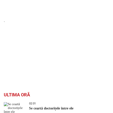
`
ULTIMA ORĂ
02:01
Se ceartă doctorițele între ele