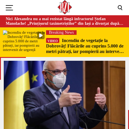
Nici Alexandra nu a mai rezistat lângă infractorul Ștefan
Manolache! „Prințișorul taximetriștilor” din Iași a divorţat după
doi ani de căsnicie
Breaking News
Incendiu de vegetație la
VIDEO
Dobrovăț! Flăcările au cuprins 5.000 de
metri pătrați, iar pompierii au intervenit
de urgență