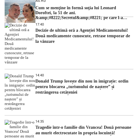
As.ro
Cum se menţine în formă soţia lui Leonard
Doroftei, la 51 de ani.
&amp;#8222;Secretul&amp;#8221; pe care l-a
dezvăluit
17:40
Decizie de ultimă oră a Agenției Medicamentului!
Două medicamente cunoscute, retrase temporar de
la vânzare
14:40
Donald Trump lovește din nou în imigrație: ordin
pentru blocarea „turismului de naștere” și
restrângerea cetățeniei
14:35
Tragedie într-o familie din Vrancea! Două persoane
au murit electrocutate în propria locuință!