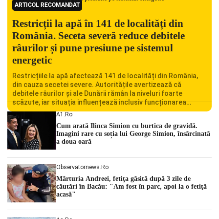
ARTICOL RECOMANDAT
Restricții la apă în 141 de localități din
România. Seceta severă reduce debitele
râurilor și pune presiune pe sistemul
energetic
Restricțiile la apă afectează 141 de localități din România,
din cauza secetei severe. Autoritățile avertizează că
debitele râurilor și ale Dunării rămân la niveluri foarte
scăzute, iar situația influențează inclusiv funcționarea
Centralei Nucleare de la Cernavodă. România se confruntă
A1.ro
cu una dintre cele mai dificile perioade din punct de vedere
Cum arată Ilinca Simion cu burtica de gravidă.
hidrologic din ultimii ani. Lipsa […]
Imagini rare cu soția lui George Simion, însărcinată
a doua oară
Observatornews.ro
Mărturia Andreei, fetiţa găsită după 3 zile de
căutări în Bacău: "Am fost în parc, apoi la o fetiţă
acasă"