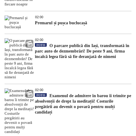
02:00
Premarul și pușca buclucașă
02:00
FOTO
O parcare publică din Iași, transformată în
parc auto de dezmembrări! De peste 9 ani, firma
încalcă legea fără să fie deranjată de nimeni
02:00
FOTO
Examenul de admitere în barou îi trimite pe
absolvenții de drept la meditații! Costurile
pregătirii au devenit o povară pentru mulți
candidați