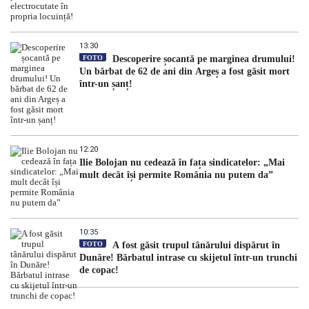
13:30
FOTO
Descoperire șocantă pe marginea drumului!
Un bărbat de 62 de ani din Argeș a fost găsit mort
într-un șanț!
12:20
Ilie Bolojan nu cedează în fața sindicatelor: „Mai
mult decât își permite România nu putem da”
10:35
FOTO
A fost găsit trupul tânărului dispărut în
Dunăre! Bărbatul intrase cu skijetul într-un trunchi
de copac!