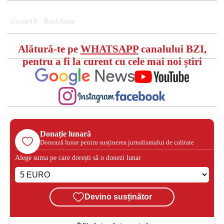
Covid-19
Raed Arafat
Alătură-te pe
WHATSAPP
canalului BZI,
pentru a fi la curent cu cele mai noi știri
Donație lunară
Donează lunar pentru susținerea jurnalismului de calitate
Alege suma pe care dorești să o donezi lunar
Devino susținător