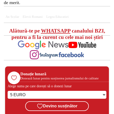
de merit.
An Scolar
Elevii Romani
Legea Educatiei
Alătură-te pe
WHATSAPP
canalului BZI,
pentru a fi la curent cu cele mai noi știri
Donație lunară
Donează lunar pentru susținerea jurnalismului de calitate
Alege suma pe care dorești să o donezi lunar
Devino susținător