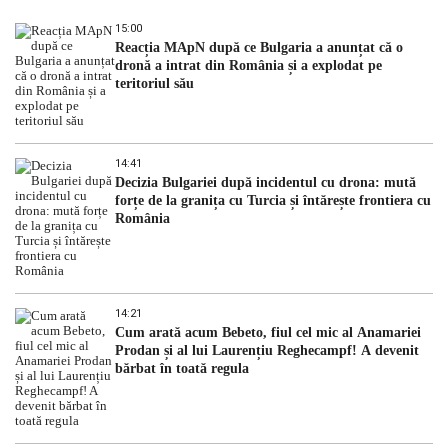
15:00
Reacția MApN după ce Bulgaria a anunțat că o
dronă a intrat din România și a explodat pe
teritoriul său
14:41
Decizia Bulgariei după incidentul cu drona: mută
forțe de la granița cu Turcia și întărește frontiera cu
România
14:21
Cum arată acum Bebeto, fiul cel mic al Anamariei
Prodan și al lui Laurențiu Reghecampf! A devenit
bărbat în toată regula