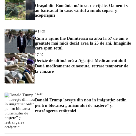
Oraşul din România măturat de vijelie. Oamenii s-
au baricadat în case, vântul a smuls copaci şi
acoperişuri
As.ro
Cum a ajuns Ilie Dumitrescu să aibă la 57 de ani o
greutate mai mică decât avea la 25 de ani. Imaginile
care spun totul
17:40
Decizie de ultimă oră a Agenției Medicamentului!
Două medicamente cunoscute, retrase temporar de
la vânzare
14:40
Donald Trump lovește din nou în imigrație: ordin
pentru blocarea „turismului de naștere” și
restrângerea cetățeniei