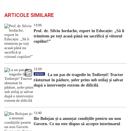
ARTICOLE SIMILARE
13:05
Prof. dr. Silviu Iordache, expert în Educație: „Să îi
trimitem pe toți acasă până nu sacrifică și viitorul
copiilor!”
12:59
FOTO
La un pas de tragedie în Todirești! Tractor
răsturnat în pădure, șofer prins sub utilaj și salvat
după o intervenție extrem de dificilă
12:40
Ilie Bolojan și-a anunțat condițiile pentru un nou
Guvern. Ce nu este dispus să accepte interimarul