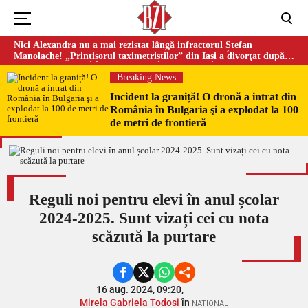
Nici Alexandra nu a mai rezistat lângă infractorul Ștefan
Manolache! „Prințișorul taximetriștilor” din Iași a divorţat după
doi ani de căsnicie
Breaking News
Incident la graniță! O dronă a intrat din
România în Bulgaria şi a explodat la 100
de metri de frontieră
Reguli noi pentru elevi în anul școlar
2024-2025. Sunt vizați cei cu nota
scăzută la purtare
16 aug. 2024, 09:20,
Mirela Gabriela Todosi
în
NATIONAL