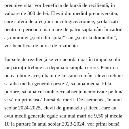
preuniversitar vor beneficia de bursă de reziliență, în
valoare de 300 de lei. Elevii din mediul preuniversitar,
care suferă de afecțiuni oncologice/cronice, școlarizați
pentru o perioadă mai mare de patru săptămâni în cadrul
așa-numitei „școli din spital” sau „școli la domiciliu”,
vor beneficia de burse de reziliență.
Bursele de reziliență se vor acorda doar în timpul școlii,
iar părinții trebuie să depună o simplă cerere. Pentru a
putea obține acești bani de la statul român, elevii trebuie
să aibă media generală peste 7, să aibă media 10 la
purtare, să aibă cel mult zece absențe nemotivate pe lună
și să nu primească bursă de merit. De asemenea, în anul
școlar 2024-2025, elevii de gimnaziu și liceu, care au
avut medii generale egale sau mai mari de 9,50 și media
10 la purtare în anul școlar 2023-2024, vor primi bursă