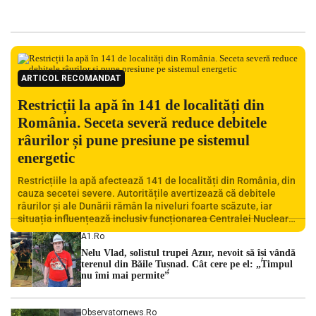
ARTICOL RECOMANDAT
Restricții la apă în 141 de localități din
România. Seceta severă reduce debitele
râurilor și pune presiune pe sistemul
energetic
Restricțiile la apă afectează 141 de localități din România, din
cauza secetei severe. Autoritățile avertizează că debitele
râurilor și ale Dunării rămân la niveluri foarte scăzute, iar
situația influențează inclusiv funcționarea Centralei Nucleare
de la Cernavodă. România se confruntă cu una dintre cele mai
A1.ro
dificile perioade din punct de vedere hidrologic din ultimii ani.
Nelu Vlad, solistul trupei Azur, nevoit să își vândă
Lipsa […]
terenul din Băile Tușnad. Cât cere pe el: „Timpul
nu îmi mai permite”
Observatornews.ro