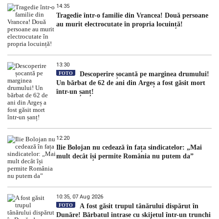
14:35
Tragedie într-o familie din Vrancea! Două persoane
au murit electrocutate în propria locuință!
13:30
FOTO
Descoperire șocantă pe marginea drumului!
Un bărbat de 62 de ani din Argeș a fost găsit mort
într-un șanț!
12:20
Ilie Bolojan nu cedează în fața sindicatelor: „Mai
mult decât își permite România nu putem da”
10:35, 07 Aug 2026
FOTO
A fost găsit trupul tânărului dispărut în
Dunăre! Bărbatul intrase cu skijetul într-un trunchi