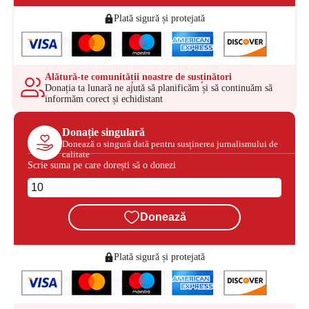
Plată sigură și protejată
Alătură-te comunității noastre de susținători
Donația ta lunară ne ajută să planificăm și să continuăm să
informăm corect și echidistant
Donație singulară
Donează o singură dată pentru susținerea jurnalismului de
calitate
Scrie suma pe care dorești să o donezi
Donează
Plată sigură și protejată