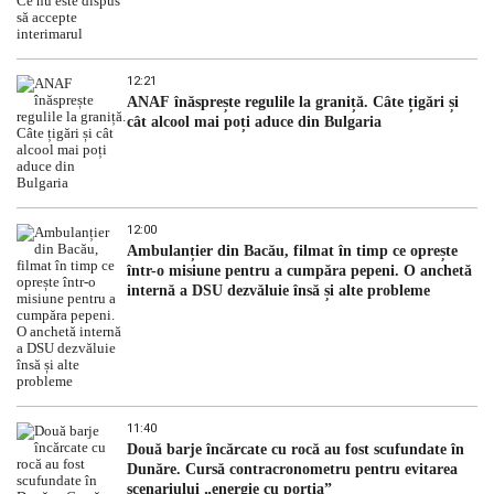
12:21
ANAF înăsprește regulile la graniță. Câte țigări și
cât alcool mai poți aduce din Bulgaria
12:00
Ambulanțier din Bacău, filmat în timp ce oprește
într-o misiune pentru a cumpăra pepeni. O anchetă
internă a DSU dezvăluie însă și alte probleme
11:40
Două barje încărcate cu rocă au fost scufundate în
Dunăre. Cursă contracronometru pentru evitarea
scenariului „energie cu porția”