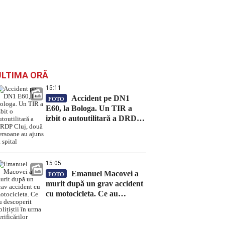
ULTIMA ORĂ
15:11
Accident pe DN1
FOTO
E60, la Bologa. Un TIR a
izbit o autoutilitară a DRDP
Cluj, două persoane au ajuns
la spital
15:05
Emanuel Macovei a
FOTO
murit după un grav accident
cu motocicleta. Ce au
descoperit polițiștii în urma
verificărilor