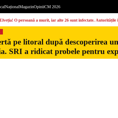
cal
Național
Magazin
Opinii
CM 2026
Elveția! O persoană a murit, iar alte 26 sunt infectate. Autoritățil
s
rtă pe litoral după descoperirea u
. SRI a ridicat probele pentru exp