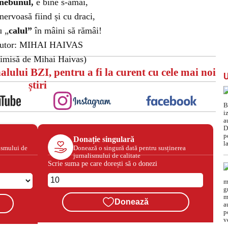
nebunul,
e bine s-amâi,
nervoasă fiind și cu draci,
u „
calul”
în mâini să rămâi!
utor: MIHAI HAIVAS
rimisă de Mihai Haivas)
alului BZI, pentru a fi la curent cu cele mai noi
știri
Donație singulară
ismului de
Donează o singură dată pentru susținerea
jurnalismului de calitate
Scrie suma pe care dorești să o donezi
Donează