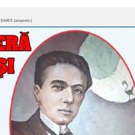
ȘAHUL (anapestic)