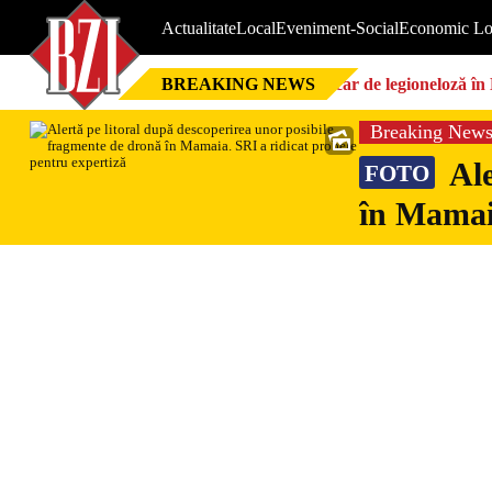
Actualitate
Local
Eveniment-Social
Economic Lo
BREAKING NEWS
Focar de legioneloză în 
Breaking New
Ale
FOTO
în Mamaia