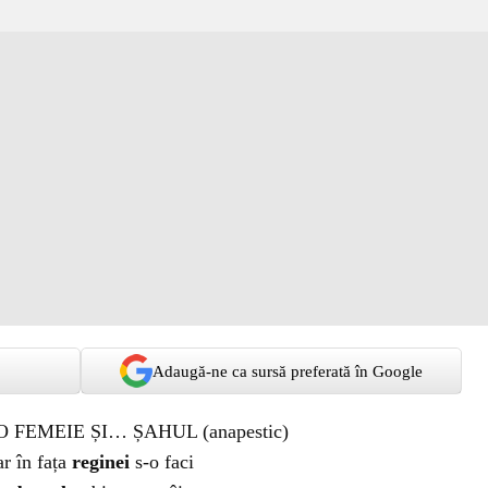
Adaugă-ne ca sursă preferată în Google
 FEMEIE ȘI… ȘAHUL (anapestic)
r în fața
reginei
s-o faci