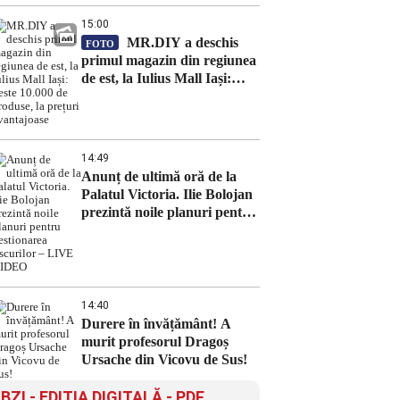
15:00
MR.DIY a deschis
FOTO
primul magazin din regiunea
de est, la Iulius Mall Iași:
peste 10.000 de produse, la
prețuri avantajoase
14:49
Anunț de ultimă oră de la
Palatul Victoria. Ilie Bolojan
prezintă noile planuri pentru
gestionarea riscurilor – LIVE
VIDEO
14:40
Durere în învățământ! A
murit profesorul Dragoș
Ursache din Vicovu de Sus!
BZI - EDITIA DIGITALĂ - PDF