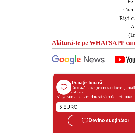
Pe
Căci 
Riști c
A
(T
Alătură-te pe
WHATSAPP
can
Donație lunară
Donează lunar pentru susținerea jurnal
calitate
Alege suma pe care dorești să o donezi lunar
Devino susținător