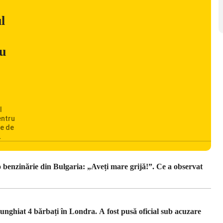
l
ru
l
entru
te de
,
unt
ordinii
o benzinărie din Bulgaria: „Aveți mare grijă!”. Ce a observat
junghiat 4 bărbați în Londra. A fost pusă oficial sub acuzare