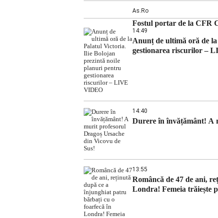
As.ro
Fostul portar de la CFR C
14:49
Anunț de ultimă oră de la 
gestionarea riscurilor 
14:40
Durere în învățământ! A 
13:55
Româncă de 47 de ani, reț
Londra! Femeia trăiește pe