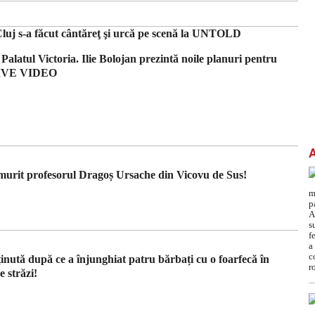
luj s-a făcut cântăreţ şi urcă pe scenă la UNTOLD
Palatul Victoria. Ilie Bolojan prezintă noile planuri pentru
– LIVE VIDEO
murit profesorul Dragoș Ursache din Vicovu de Sus!
inută după ce a înjunghiat patru bărbați cu o foarfecă în
 străzi!