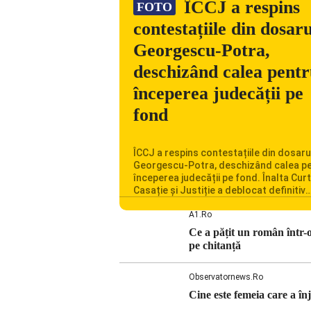
ÎCCJ a respins
FOTO
contestațiile din dosaru
Georgescu-Potra,
deschizând calea pent
începerea judecății pe
fond
ÎCCJ a respins contestațiile din dosaru
Georgescu-Potra, deschizând calea p
începerea judecății pe fond. Înalta Cur
Casație și Justiție a deblocat definitiv
procesul penal în care Călin Georgescu
Horațiu Potra și alte 20 de persoane s
A1.ro
acuzați de acțiuni îndreptate împotriva 
Ce a pățit un român într-
constituționale. În ședința din camera
pe chitanță
preliminară, judecătorii de la instanța
supremă au […]
Observatornews.ro
Cine este femeia care a în