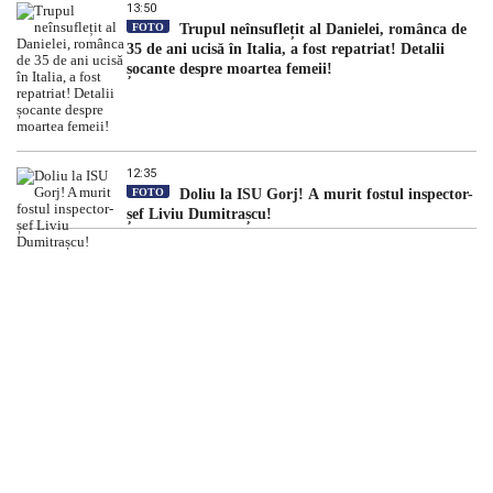
13:50
FOTO
Trupul neînsuflețit al Danielei, românca de
35 de ani ucisă în Italia, a fost repatriat! Detalii
șocante despre moartea femeii!
12:35
FOTO
Doliu la ISU Gorj! A murit fostul inspector-
șef Liviu Dumitrașcu!