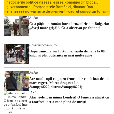
negocierile politice vizează ieșirea României din blocajul
guvernamental. Președintele României, Nicușor Dan,
analizează noi variante de premier în cadrul consultărilor cu
liderii politici. Ciprian Ciucu vorbește despre scenariul unui
A1.ro
guvern tehnocrat și despre posibilitatea a două cabinete
Ce a pățit un român într-o benzinărie din Bulgaria:
succesive. Nicușor Dan analizează noi variante de premier
„Aveți mare grijă!”. Ce a observat pe chitanță
România traversează […]
Observatornews.ro
După caniculă vin furtunile: vijelii de până la 80
km/h și ploi puternice în mai multe zone
As.ro
Are nouă copii cu patru femei, dar e măcinat de un
mare regret. Marea dragoste l-a
&amp;#8222;distrus&amp;#8221;
17:44
Atac violent în inima Londrei! O femeie a atacat cu
o foarfecă într-o zonă plină de turiști