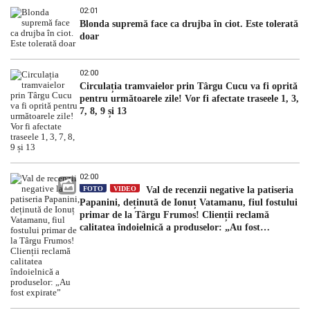
02:01
Blonda supremă face ca drujba în ciot. Este tolerată
doar
02:00
Circulația tramvaielor prin Târgu Cucu va fi oprită
pentru următoarele zile! Vor fi afectate traseele 1, 3,
7, 8, 9 și 13
02:00
FOTO
VIDEO
Val de recenzii negative la patiseria
Papanini, deținută de Ionuț Vatamanu, fiul fostului
primar de la Târgu Frumos! Clienții reclamă
calitatea îndoielnică a produselor: „Au fost
expirate”