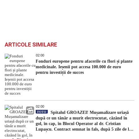
ARTICOLE SIMILARE
02:00
Fonduri europene pentru afacerile cu flori și plante
medicinale. Ieșenii pot accesa 100.000 de euro
pentru investiții de succes
02:00
FOTO
Spitalul GROAZEI! Mușamalizare uriașă
după ce un tânăr a murit electrocutat, căzând în
gol, în cap, în Blocul Operator al dr. Cristian
Lupașcu. Contract semnat în fals, după 5 zile de la
accident, de managerul Daniel Timofte, la Spitalul