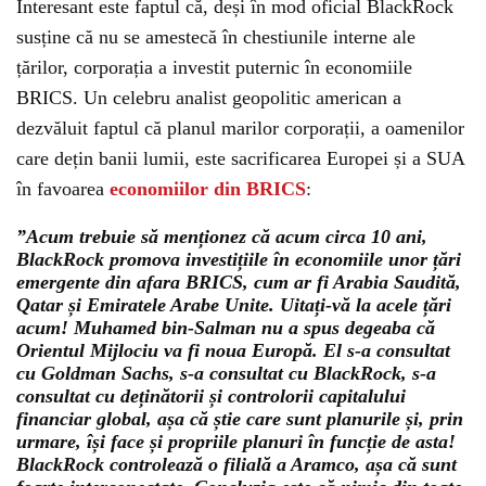
Interesant este faptul că, deși în mod oficial BlackRock
susține că nu se amestecă în chestiunile interne ale
țărilor, corporația a investit puternic în economiile
BRICS. Un celebru analist geopolitic american a
dezvăluit faptul că planul marilor corporații, a oamenilor
care dețin banii lumii, este sacrificarea Europei și a SUA
în favoarea
economiilor din BRICS
:
”Acum trebuie să menționez că acum circa 10 ani,
BlackRock promova investițiile în economiile unor țări
emergente din afara BRICS, cum ar fi Arabia Saudită,
Qatar și Emiratele Arabe Unite. Uitați-vă la acele țări
acum! Muhamed bin-Salman nu a spus degeaba că
Orientul Mijlociu va fi noua Europă. El s-a consultat
cu Goldman Sachs, s-a consultat cu BlackRock, s-a
consultat cu deținătorii și controlorii capitalului
financiar global, așa că știe care sunt planurile și, prin
urmare, își face și propriile planuri în funcție de asta!
BlackRock controlează o filială a Aramco, așa că sunt