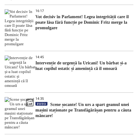
16:17
Vot decisiv în Parlament! Legea integrității care îl
poate lăsa fără funcție pe Dominic Fritz merge la
promulgare
14:45
Intervenție de urgență la Uricani! Un bărbat și-a
luat copilul ostatic și amenință că îl omoară
14:35
FOTO
Scene șocante! Un urs a spart geamul unei
mașini staționate pe Transfăgărășan pentru a căuta
mâncare!