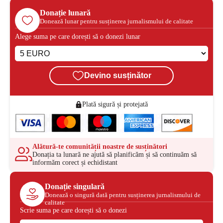
Donație lunară
Donează lunar pentru susținerea jurnalismului de calitate
Alege suma pe care dorești să o donezi lunar
Devino susținător
Plată sigură și protejată
Alătură-te comunității noastre de susținători
Donația ta lunară ne ajută să planificăm și să continuăm să
informăm corect și echidistant
Donație singulară
Donează o singură dată pentru susținerea jurnalismului de
calitate
Scrie suma pe care dorești să o donezi