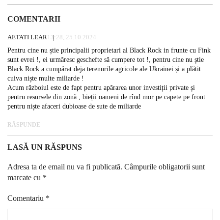
COMENTARII
AETATI LEAR
13:28, 25.10.2024
Pentru cine nu știe principalii proprietari al Black Rock in frunte cu Fink
sunt evrei !, ei urmăresc geschefte să cumpere tot !, pentru cine nu știe
Black Rock a cumpărat deja terenurile agricole ale Ukrainei și a plătit
cuiva niște multe miliarde !
Acum războiul este de fapt pentru apărarea unor investiții private și
pentru resursele din zonă , bieții oameni de rînd mor pe capete pe front
pentru niște afaceri dubioase de sute de miliarde
RĂSPUNDE
LASĂ UN RĂSPUNS
Adresa ta de email nu va fi publicată.
Câmpurile obligatorii sunt
marcate cu
*
Comentariu
*