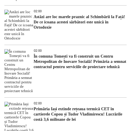
02:00
Astăzi are loc marele praznic al Schimbării la Față!
De ce icoana acestei sărbători este unică în
Ortodoxie
02:00
În comuna Tomești va fi construit un Centru
Metropolitan de Inovare Socială! Primăria a semnat
contractul pentru serviciile de proiectare tehnică
02:00
Primăria Iași extinde rețeaua termică CET în
cartierele Copou și Tudor Vladimirescu! Lucrările
costă 3,6 milioane de lei