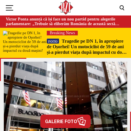
Victor Ponta anunță că își face un nou partid pentru alegerile
parlamentare: „Trebuie să eliberăm România de această sectă
globalistă”
Breaking News
Tragedie pe DN 1, în apropiere
FOTO
de Oșorhei! Un motociclist de 59 de ani
și-a pierdut viața după impactul cu două
mașini!
GALERIE FOTO
4