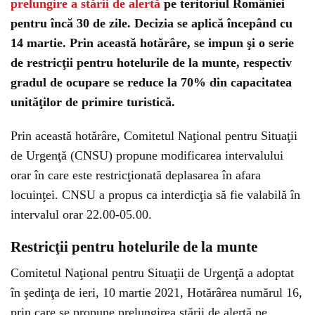
prelungire a stării de alertă
pe teritoriul României
pentru încă 30 de zile. Decizia se aplică începând cu
14 martie. Prin această hotărâre, se impun şi o serie
de restricţii pentru hotelurile de la munte, respectiv
gradul de ocupare se reduce la 70% din capacitatea
unităţilor de primire turistică.
Prin această hotărâre, Comitetul Naţional pentru Situaţii
de Urgenţă (CNSU) propune modificarea intervalului
orar în care este restricţionată deplasarea în afara
locuinţei. CNSU a propus ca interdicţia să fie valabilă în
intervalul orar 22.00-05.00.
Restricţii pentru hotelurile de la munte
Comitetul Naţional pentru Situaţii de Urgenţă a adoptat
în şedinţa de ieri, 10 martie 2021, Hotărârea numărul 16,
prin care se propune prelungirea stării de alertă pe