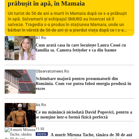
prăbușit în apă, în Mamaia
Un turist de 56 de ani a murit în Mamaia după ce s-a prăbușit
în apă. Salvamarii și echipajul SMURD au încercat să îl
salveze. Tragedia s-a produs în stațiunea Mamaia, unde un
bărbat în vârstă de 56 de ani și-a pierdut viața după ce i s-a
făcut rău în timp ce se afla în […]
A1.ro
Cum arată casa în care locuiește Laura Cosoi cu
familia sa. Camera fetițelor e ca din basme
Observatornews.ro
Schimbare majoră pentru prosumatorii din
România. Cum vor putea folosi energia produsă în
exces
As.ro
Ce nu mănâncă niciodată David Popovici, pentru a
se menţine într-o formă fizică perfectă
11:55
FOTO
A murit Miruna Tache, tânăra de 30 de ani