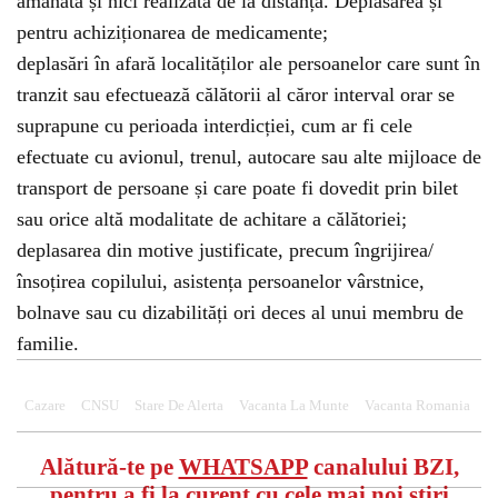
amânată și nici realizată de la distanță. Deplasarea și
pentru achiziționarea de medicamente;
deplasări în afară localităților ale persoanelor care sunt în
tranzit sau efectuează călătorii al căror interval orar se
suprapune cu perioada interdicției, cum ar fi cele
efectuate cu avionul, trenul, autocare sau alte mijloace de
transport de persoane și care poate fi dovedit prin bilet
sau orice altă modalitate de achitare a călătoriei;
deplasarea din motive justificate, precum îngrijirea/
însoțirea copilului, asistența persoanelor vârstnice,
bolnave sau cu dizabilități ori deces al unui membru de
familie.
Cazare
CNSU
Stare De Alerta
Vacanta La Munte
Vacanta Romania
Alătură-te pe
WHATSAPP
canalului BZI,
pentru a fi la curent cu cele mai noi știri