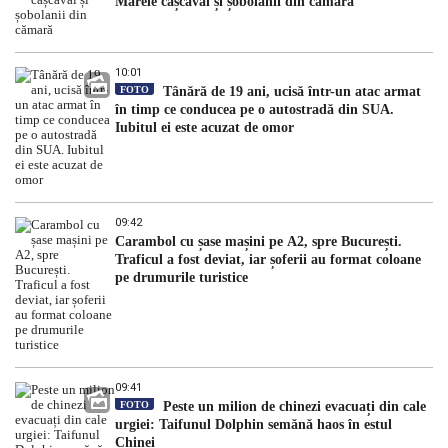
Marele cașcaval și șobolanii din cămară
10:01
FOTO
Tânără de 19 ani, ucisă într-un atac armat
în timp ce conducea pe o autostradă din SUA.
Iubitul ei este acuzat de omor
09:42
Carambol cu șase mașini pe A2, spre București.
Traficul a fost deviat, iar șoferii au format coloane
pe drumurile turistice
09:41
FOTO
Peste un milion de chinezi evacuați din cale
urgiei: Taifunul Dolphin semănă haos în estul
Chinei