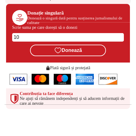
Donație singulară
Donează o singură dată pentru susținerea jurnalismului de
calitate
Scrie suma pe care dorești să o donezi
Donează
Plată sigură și protejată
Contribuția ta face diferența
Ne ajuți să rămânem independenți și să aducem informații de
care ai nevoie