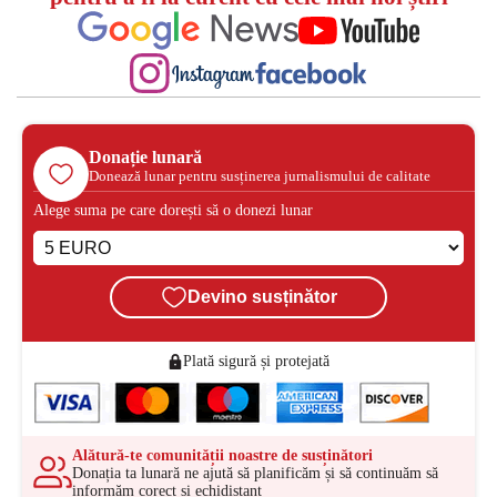
Donație lunară
Donează lunar pentru susținerea jurnalismului de calitate
Alege suma pe care dorești să o donezi lunar
Devino susținător
Plată sigură și protejată
Alătură-te comunității noastre de susținători
Donația ta lunară ne ajută să planificăm și să continuăm să
informăm corect și echidistant