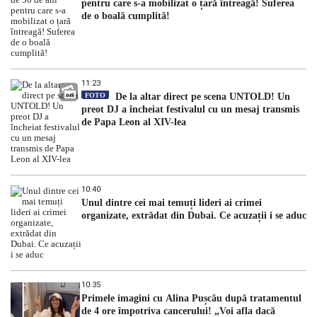
pentru care s-a mobilizat o țară întreagă! Suferea
de o boală cumplită!
11:23
FOTO
De la altar direct pe scena UNTOLD! Un
preot DJ a încheiat festivalul cu un mesaj transmis
de Papa Leon al XIV-lea
10:40
Unul dintre cei mai temuți lideri ai crimei
organizate, extrădat din Dubai. Ce acuzații i se aduc
10:35
Primele imagini cu Alina Pușcău după tratamentul
de 4 ore împotriva cancerului! „Voi afla dacă