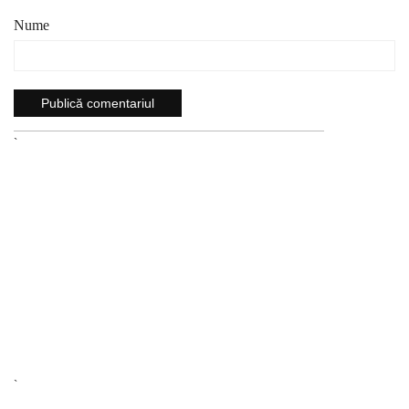
Nume
`
`