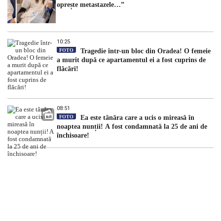
oprește metastazele…”
10:25
FOTO
Tragedie într-un bloc din Oradea! O femeie
a murit după ce apartamentul ei a fost cuprins de
flăcări!
08:51
FOTO
Ea este tânăra care a ucis o mireasă în
noaptea nunții! A fost condamnată la 25 de ani de
închisoare!