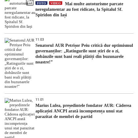
FOTO
VIDEO
Mai multe autoturisme parcate
neregulamentar au fost ridicate, la Spitalul Sf.
Spiridon din Iași
11:03
Senatorul AUR Petrișor Peiu critică dur optimismul
guvernanților: „Ratingurile sunt știri de o zi,
dobânzile sunt bani reali plătiți din buzunarele
noastre!”
11:01
Marius Lulea, președintele fondator AUR: Căderea
aplicației ANCPI arată incompetența unui stat
parazitat de membri de partid