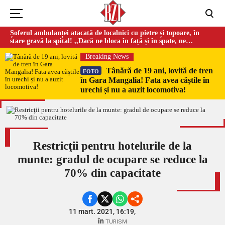
Șoferul ambulanței atacată de localnici cu pietre și topoare, în
stare gravă la spital! ,,Dacă ne bloca în față și în spate, ne
omorau…”
Breaking News
Tânără de 19 ani, lovită de tren
FOTO
în Gara Mangalia! Fata avea căștile în
urechi și nu a auzit locomotiva!
Restricţii pentru hotelurile de la
munte: gradul de ocupare se reduce la
70% din capacitate
11 mart. 2021, 16:19,
în
TURISM