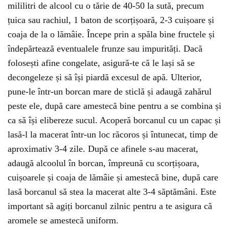
mililitri de alcool cu o tărie de 40-50 la sută, precum
țuica sau rachiul, 1 baton de scorțișoară, 2-3 cuișoare și
coaja de la o lămâie. Începe prin a spăla bine fructele și
îndepărtează eventualele frunze sau impurități. Dacă
folosești afine congelate, asigură-te că le lași să se
decongeleze și să își piardă excesul de apă. Ulterior,
pune-le într-un borcan mare de sticlă și adaugă zahărul
peste ele, după care amestecă bine pentru a se combina și
ca să își elibereze sucul. Acoperă borcanul cu un capac și
lasă-l la macerat într-un loc răcoros și întunecat, timp de
aproximativ 3-4 zile. După ce afinele s-au macerat,
adaugă alcoolul în borcan, împreună cu scorțișoara,
cuișoarele și coaja de lămâie și amestecă bine, după care
lasă borcanul să stea la macerat alte 3-4 săptămâni. Este
important să agiți borcanul zilnic pentru a te asigura că
aromele se amestecă uniform.