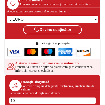
Donație lunară
Donează lunar pentru susținerea jurnalismului de calitate
Alege suma pe care dorești să o donezi lunar
Devino susținător
Plată sigură și protejată
Alătură-te comunității noastre de susținători
Donația ta lunară ne ajută să planificăm și să continuăm să
informăm corect și echidistant
Donație singulară
Donează o singură dată pentru susținerea jurnalismului de
calitate
Scrie suma pe care dorești să o donezi