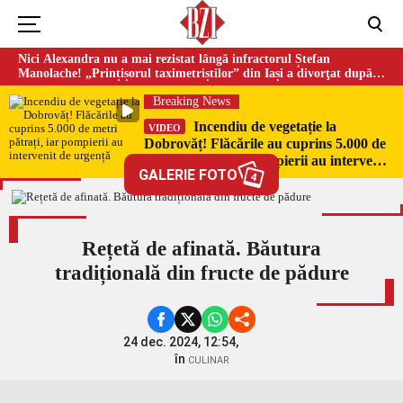
Nici Alexandra nu a mai rezistat lângă infractorul Ștefan
Manolache! „Prințișorul taximetriștilor” din Iași a divorţat după
doi ani de căsnicie
Breaking News
Incendiu de vegetație la
VIDEO
Dobrovăț! Flăcările au cuprins 5.000 de
metri pătrați, iar pompierii au intervenit
GALERIE FOTO
de urgență
4
Rețetă de afinată. Băutura
tradițională din fructe de pădure
24 dec. 2024, 12:54,
în
CULINAR