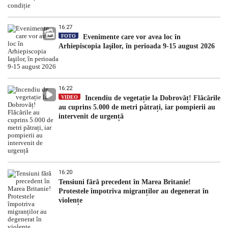
16:27
FOTO
Evenimente care vor avea loc în
Arhiepiscopia Iaşilor, în perioada 9-15 august 2026
16:22
VIDEO
Incendiu de vegetație la Dobrovăț! Flăcările
au cuprins 5.000 de metri pătrați, iar pompierii au
intervenit de urgență
16:20
Tensiuni fără precedent în Marea Britanie!
Protestele împotriva migranților au degenerat în
violențe