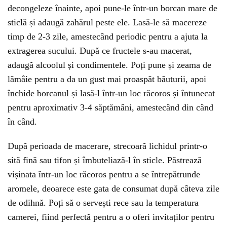
decongeleze înainte, apoi pune-le într-un borcan mare de
sticlă și adaugă zahărul peste ele. Lasă-le să macereze
timp de 2-3 zile, amestecând periodic pentru a ajuta la
extragerea sucului. După ce fructele s-au macerat,
adaugă alcoolul și condimentele. Poți pune și zeama de
lămâie pentru a da un gust mai proaspăt băuturii, apoi
închide borcanul și lasă-l într-un loc răcoros și întunecat
pentru aproximativ 3-4 săptămâni, amestecând din când
în când.
După perioada de macerare, strecoară lichidul printr-o
sită fină sau tifon și îmbuteliază-l în sticle. Păstrează
vișinata într-un loc răcoros pentru a se întrepătrunde
aromele, deoarece este gata de consumat după câteva zile
de odihnă. Poți să o servești rece sau la temperatura
camerei, fiind perfectă pentru a o oferi invitaților pentru