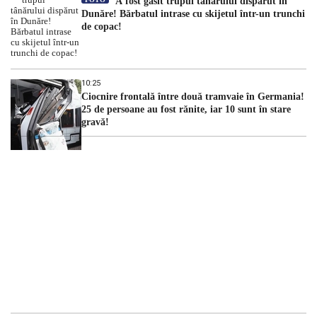
A fost găsit trupul tânărului dispărut în
Dunăre! Bărbatul intrase cu skijetul într-un trunchi
de copac!
10:25
Ciocnire frontală între două tramvaie în Germania!
25 de persoane au fost rănite, iar 10 sunt în stare
gravă!