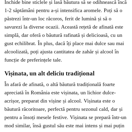
Închide bine sticlele și lasă băutura să se odihnească încă
1-2 săptămâni pentru a-și intensifica aromele. Poți să o
păstrezi într-un loc răcoros, ferit de lumină și să o
savurezi la diverse ocazii. Această rețetă de afinată este
simplă, dar oferă o băutură rafinată și delicioasă, cu un
gust echilibrat. În plus, dacă îți place mai dulce sau mai
alcoolizată, poți ajusta cantitatea de zahăr și alcool în
funcție de preferințele tale.
Vișinata, un alt deliciu tradițional
În afară de afinată, o altă băutură tradițională foarte
apreciată în România este vișinata, un lichior dulce-
acrișor, preparat din vișine și alcool. Vișinata este o
băutură răcoritoare, perfectă pentru sezonul cald, dar și
pentru a însoți mesele festive. Vișinata se prepară într-un
mod similar, însă gustul său este mai intens și mai puțin