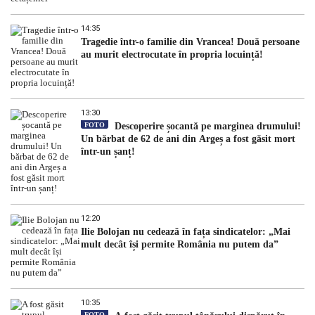
14:35
Tragedie într-o familie din Vrancea! Două persoane
au murit electrocutate în propria locuință!
13:30
FOTO
Descoperire șocantă pe marginea drumului!
Un bărbat de 62 de ani din Argeș a fost găsit mort
într-un șanț!
12:20
Ilie Bolojan nu cedează în fața sindicatelor: „Mai
mult decât își permite România nu putem da”
10:35
FOTO