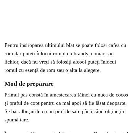
Pentru însiroparea ultimului blat se poate folosi cafea cu
rom dar puteți înlocui romul cu brandy, coniac sau
lichior, dacă nu vreți să folosiți alcool puteți înlocui
romul cu esență de rom sau o alta la alegere.
Mod de preparare
Primul pas constă în amestecarea făinei cu nuca de cocos
și praful de copt pentru ca mai apoi să fie lăsat deoparte.
Se bat albușurile cu un praf de sare până când obțineți o
spumă tare.