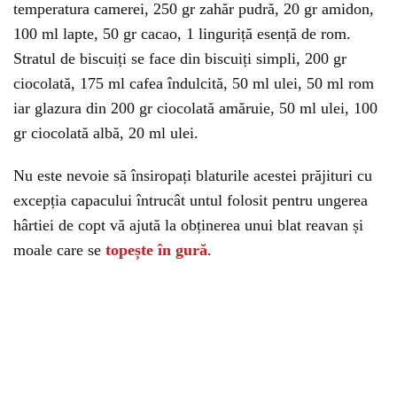
temperatura camerei, 250 gr zahăr pudră, 20 gr amidon,
100 ml lapte, 50 gr cacao, 1 linguriță esență de rom.
Stratul de biscuiți se face din biscuiți simpli, 200 gr
ciocolată, 175 ml cafea îndulcită, 50 ml ulei, 50 ml rom
iar glazura din 200 gr ciocolată amăruie, 50 ml ulei, 100
gr ciocolată albă, 20 ml ulei.
Nu este nevoie să însiropați blaturile acestei prăjituri cu
excepția capacului întrucât untul folosit pentru ungerea
hârtiei de copt vă ajută la obținerea unui blat reavan și
moale care se
topește în gură
.