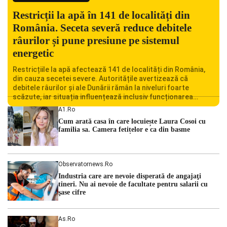
Restricții la apă în 141 de localități din
România. Seceta severă reduce debitele
râurilor și pune presiune pe sistemul
energetic
Restricțiile la apă afectează 141 de localități din România,
din cauza secetei severe. Autoritățile avertizează că
debitele râurilor și ale Dunării rămân la niveluri foarte
scăzute, iar situația influențează inclusiv funcționarea
Centralei Nucleare de la Cernavodă. România se confruntă
A1.ro
cu una dintre cele mai dificile perioade din punct de vedere
Cum arată casa în care locuiește Laura Cosoi cu
hidrologic din ultimii ani. Lipsa […]
familia sa. Camera fetițelor e ca din basme
Observatornews.ro
Industria care are nevoie disperată de angajaţi
tineri. Nu ai nevoie de facultate pentru salarii cu
şase cifre
As.ro