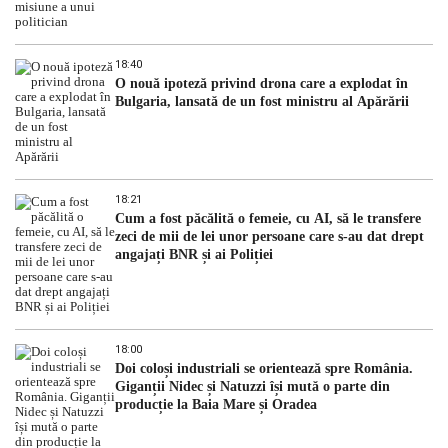
18:40
O nouă ipoteză privind drona care a explodat în
Bulgaria, lansată de un fost ministru al Apărării
18:21
Cum a fost păcălită o femeie, cu AI, să le transfere
zeci de mii de lei unor persoane care s-au dat drept
angajați BNR și ai Poliției
18:00
Doi coloși industriali se orientează spre România.
Giganții Nidec și Natuzzi își mută o parte din
producție la Baia Mare și Oradea