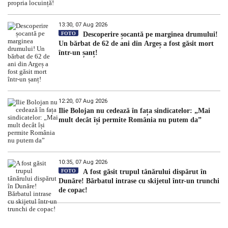
13:30, 07 Aug 2026
FOTO
Descoperire șocantă pe marginea drumului!
Un bărbat de 62 de ani din Argeș a fost găsit mort
într-un șanț!
12:20, 07 Aug 2026
Ilie Bolojan nu cedează în fața sindicatelor: „Mai
mult decât își permite România nu putem da”
10:35, 07 Aug 2026
FOTO
A fost găsit trupul tânărului dispărut în
Dunăre! Bărbatul intrase cu skijetul într-un trunchi
de copac!