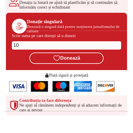
Donația ta lunară ne ajută să planificăm și să continuăm să
informăm corect și echidistant
Donație singulară
Donează o singură dată pentru susținerea jurnalismului de
calitate
Scrie suma pe care dorești să o donezi
Donează
Plată sigură și protejată
Contribuția ta face diferența
Ne ajuți să rămânem independenți și să aducem informații de
care ai nevoie