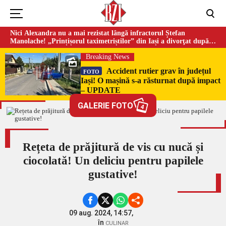
Nici Alexandra nu a mai rezistat lângă infractorul Ștefan
Manolache! „Prințișorul taximetriștilor” din Iași a divorţat după
doi ani de căsnicie
Breaking News
Accident rutier grav în județul
FOTO
Iași! O mașină s-a răsturnat după impact
– UPDATE
GALERIE FOTO
4
Rețeta de prăjitură de vis cu nucă și
ciocolată! Un deliciu pentru papilele
gustative!
09 aug. 2024, 14:57,
în
CULINAR