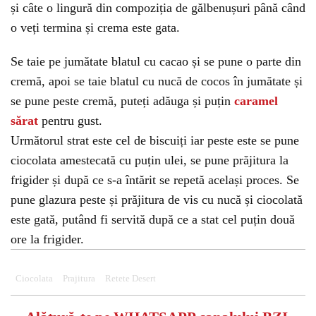
și câte o lingură din compoziția de gălbenușuri până când
o veți termina și crema este gata.
Se taie pe jumătate blatul cu cacao și se pune o parte din
cremă, apoi se taie blatul cu nucă de cocos în jumătate și
se pune peste cremă, puteți adăuga și puțin
caramel
sărat
pentru gust.
Următorul strat este cel de biscuiți iar peste este se pune
ciocolata amestecată cu puțin ulei, se pune prăjitura la
frigider și după ce s-a întărit se repetă același proces. Se
pune glazura peste și prăjitura de vis cu nucă și ciocolată
este gată, putând fi servită după ce a stat cel puțin două
ore la frigider.
Ciocolata
Prajitura
Retete Desert