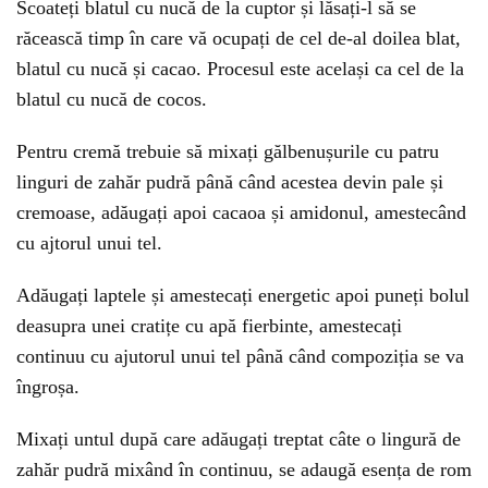
Scoateți blatul cu nucă de la cuptor și lăsați-l să se
răcească timp în care vă ocupați de cel de-al doilea blat,
blatul cu nucă și cacao. Procesul este același ca cel de la
blatul cu nucă de cocos.
Pentru cremă trebuie să mixați gălbenușurile cu patru
linguri de zahăr pudră până când acestea devin pale și
cremoase, adăugați apoi cacaoa și amidonul, amestecând
cu ajtorul unui tel.
Adăugați laptele și amestecați energetic apoi puneți bolul
deasupra unei cratițe cu apă fierbinte, amestecați
continuu cu ajutorul unui tel până când compoziția se va
îngroșa.
Mixați untul după care adăugați treptat câte o lingură de
zahăr pudră mixând în continuu, se adaugă esența de rom