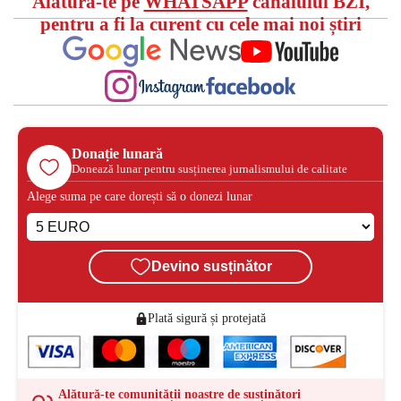
Alătură-te pe
WHATSAPP
canalului BZI,
pentru a fi la curent cu cele mai noi știri
Donație lunară
Donează lunar pentru susținerea jurnalismului de calitate
Alege suma pe care dorești să o donezi lunar
Devino susținător
Plată sigură și protejată
Alătură-te comunității noastre de susținători