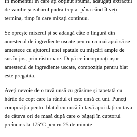
În momentul în care ați obținut spuma, adăugați extractul
de vanilie și zahărul pudră treptat până când îl veți
termina, timp în care mixați continuu.
Se oprește mixerul și se adaugă câte o lingură din
amestecul de ingrediente uscate pentru ca mai apoi să se
amestece cu ajutorul unei spatule cu mișcări ample de
sus în jos, prin răsturnare. După ce încorporați ușor
amestecul de ingrediente uscate, compoziția pentru blat
este pregătită.
Aveți nevoie de o tavă unsă cu grăsime și tapetată cu
hârtie de copt care la rândul ei este unsă cu unt. Puneți
compoziția pentru blatul cu nucă în tavă apoi dați cu tava
de câteva ori de masă după care o băgați în cuptorul
preîncins la 175°C pentru 25 de minute.