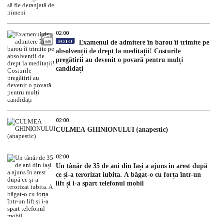
02:00
FOTO
Examenul de admitere în barou îi trimite pe
absolvenții de drept la meditații! Costurile
pregătirii au devenit o povară pentru mulți
candidați
02:00
CULMEA GHINIONULUI (anapestic)
02:00
Un tânăr de 35 de ani din Iași a ajuns în arest după
ce și-a terorizat iubita. A băgat-o cu forța într-un
lift și i-a spart telefonul mobil