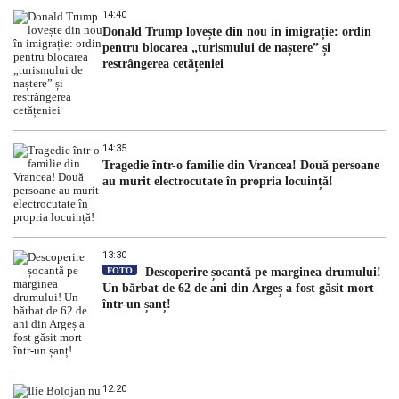
14:40
Donald Trump lovește din nou în imigrație: ordin
pentru blocarea „turismului de naștere” și
restrângerea cetățeniei
14:35
Tragedie într-o familie din Vrancea! Două persoane
au murit electrocutate în propria locuință!
13:30
FOTO
Descoperire șocantă pe marginea drumului!
Un bărbat de 62 de ani din Argeș a fost găsit mort
într-un șanț!
12:20