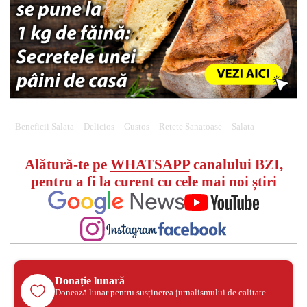
Beneficii Salata
Delicios
Gustos
Retete Sanatoase
Salata
Alătură-te pe
WHATSAPP
canalului BZI,
pentru a fi la curent cu cele mai noi știri
Donație lunară
Donează lunar pentru susținerea jurnalismului de calitate