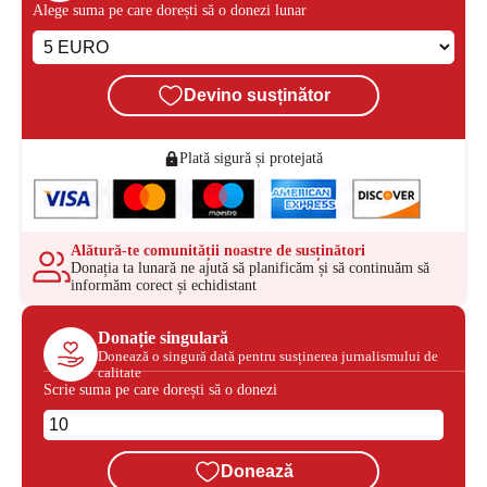
Alege suma pe care dorești să o donezi lunar
Devino susținător
Plată sigură și protejată
Alătură-te comunității noastre de susținători
Donația ta lunară ne ajută să planificăm și să continuăm să
informăm corect și echidistant
Donație singulară
Donează o singură dată pentru susținerea jurnalismului de
calitate
Scrie suma pe care dorești să o donezi
Donează