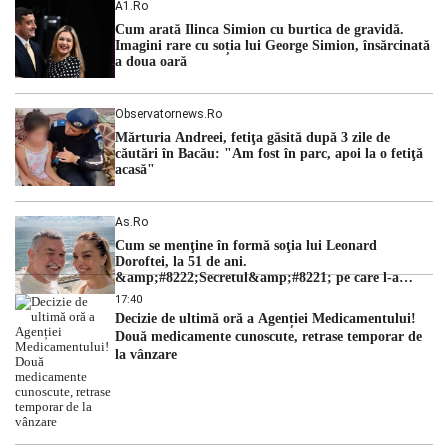
A1.ro
cu una dintre cele mai dificile perioade din punct de vedere
Cum arată Ilinca Simion cu burtica de gravidă.
hidrologic din ultimii ani. Lipsa […]
Imagini rare cu soția lui George Simion, însărcinată
a doua oară
Observatornews.ro
Mărturia Andreei, fetiţa găsită după 3 zile de
căutări în Bacău: "Am fost în parc, apoi la o fetiţă
acasă"
As.ro
Cum se menţine în formă soţia lui Leonard
Doroftei, la 51 de ani.
&amp;#8222;Secretul&amp;#8221; pe care l-a
dezvăluit
17:40
Decizie de ultimă oră a Agenției Medicamentului!
Două medicamente cunoscute, retrase temporar de
la vânzare