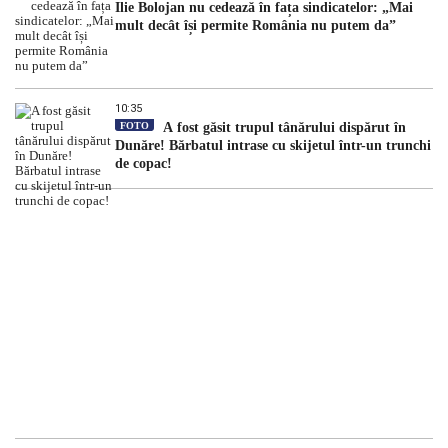
Ilie Bolojan nu cedează în fața sindicatelor: „Mai
mult decât își permite România nu putem da”
10:35
FOTO
A fost găsit trupul tânărului dispărut în
Dunăre! Bărbatul intrase cu skijetul într-un trunchi
de copac!