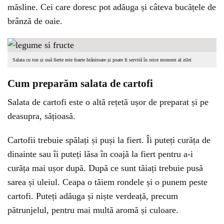
măsline. Cei care doresc pot adăuga și câteva bucățele de
brânză de oaie.
Salata cu ton și ouă fierte este foarte hrănitoare și poate fi servită în orice moment al zilei
Cum preparăm salata de cartofi
Salata de cartofi este o altă rețetă ușor de preparat și pe
deasupra, sățioasă.
Cartofii trebuie spălați și puși la fiert. Îi puteți curăța de
dinainte sau îi puteți lăsa în coajă la fiert pentru a-i
curăța mai ușor după. După ce sunt tăiați trebuie pusă
sarea și uleiul. Ceapa o tăiem rondele și o punem peste
cartofi. Puteți adăuga și niște verdeață, precum
pătrunjelul, pentru mai multă aromă și culoare.