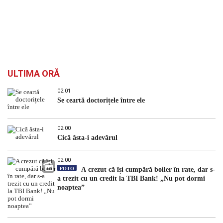
ULTIMA ORĂ
02:01
Se ceartă doctorițele între ele
02:00
Cică ăsta-i adevărul
02:00
FOTO
A crezut că își cumpără boiler în rate, dar s-
a trezit cu un credit la TBI Bank! „Nu pot dormi
noaptea”