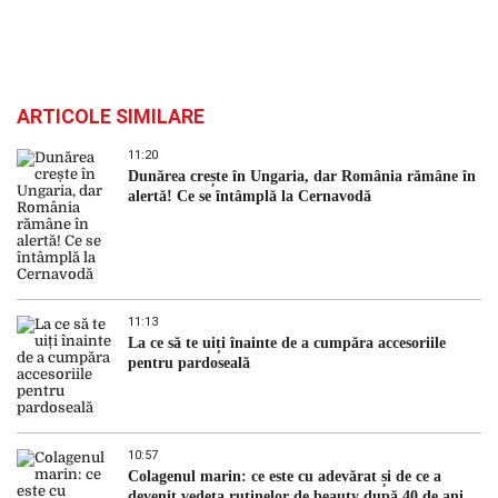
ARTICOLE SIMILARE
11:20
Dunărea crește în Ungaria, dar România rămâne în
alertă! Ce se întâmplă la Cernavodă
11:13
La ce să te uiți înainte de a cumpăra accesoriile
pentru pardoseală
10:57
Colagenul marin: ce este cu adevărat și de ce a
devenit vedeta rutinelor de beauty după 40 de ani