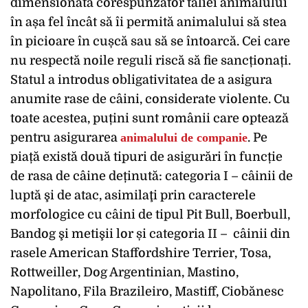
dimensionată corespunzător taliei animalului
în așa fel încât să îi permită animalului să stea
în picioare în cușcă sau să se întoarcă. Cei care
nu respectă noile reguli riscă să fie sancționați.
Statul a introdus obligativitatea de a asigura
anumite rase de câini, considerate violente. Cu
toate acestea, puțini sunt românii care optează
pentru asigurarea
animalului de companie
. Pe
piață există două tipuri de asigurări în funcție
de rasa de câine deținută: categoria I – câinii de
luptă şi de atac, asimilaţi prin caracterele
morfologice cu câini de tipul Pit Bull, Boerbull,
Bandog şi metişii lor și categoria II – câinii din
rasele American Staffordshire Terrier, Tosa,
Rottweiller, Dog Argentinian, Mastino,
Napolitano, Fila Brazileiro, Mastiff, Ciobănesc