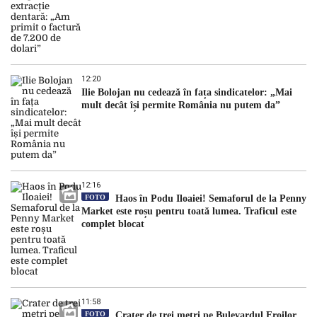
12:20
Ilie Bolojan nu cedează în fața sindicatelor: „Mai
mult decât își permite România nu putem da”
12:16
FOTO
Haos în Podu Iloaiei! Semaforul de la Penny
Market este roșu pentru toată lumea. Traficul este
complet blocat
11:58
FOTO
Crater de trei metri pe Bulevardul Eroilor