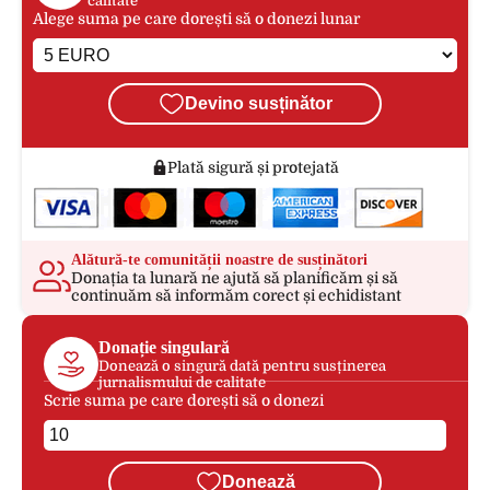
calitate
Alege suma pe care dorești să o donezi lunar
Devino susținător
Plată sigură și protejată
Alătură-te comunității noastre de susținători
Donația ta lunară ne ajută să planificăm și să
continuăm să informăm corect și echidistant
Donație singulară
Donează o singură dată pentru susținerea
jurnalismului de calitate
Scrie suma pe care dorești să o donezi
Donează