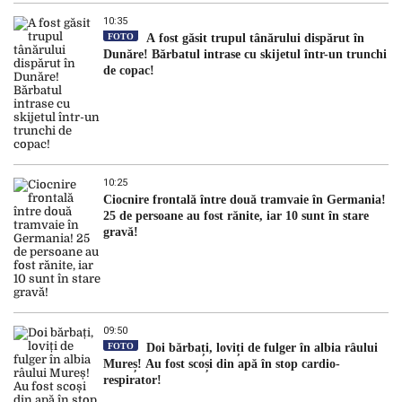
10:35
FOTO
A fost găsit trupul tânărului dispărut în
Dunăre! Bărbatul intrase cu skijetul într-un trunchi
de copac!
10:25
Ciocnire frontală între două tramvaie în Germania!
25 de persoane au fost rănite, iar 10 sunt în stare
gravă!
09:50
FOTO
Doi bărbați, loviți de fulger în albia râului
Mureș! Au fost scoși din apă în stop cardio-
respirator!