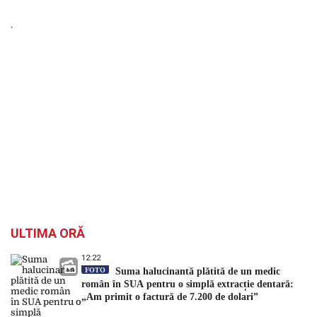
ULTIMA ORĂ
12:22
FOTO
Suma halucinantă plătită de un medic
român în SUA pentru o simplă extracție dentară:
„Am primit o factură de 7.200 de dolari”