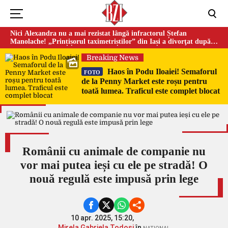
Nici Alexandra nu a mai rezistat lângă infractorul Ștefan
Manolache! „Prințișorul taximetriștilor” din Iași a divorţat după
doi ani de căsnicie
Breaking News
Haos în Podu Iloaiei! Semaforul
FOTO
de la Penny Market este roșu pentru
toată lumea. Traficul este complet blocat
Românii cu animale de companie nu
vor mai putea ieși cu ele pe stradă! O
nouă regulă este impusă prin lege
10 apr. 2025, 15:20,
Mirela Gabriela Todosi
în