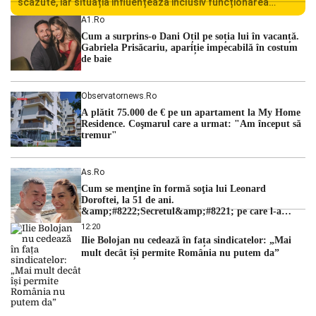
scăzute, iar situația influențează inclusiv funcționarea
Centralei Nucleare de la Cernavodă. România se confruntă
A1.ro
cu una dintre cele mai dificile perioade din punct de vedere
Cum a surprins-o Dani Oțil pe soția lui în vacanță.
hidrologic din ultimii ani. Lipsa […]
Gabriela Prisăcariu, apariție impecabilă în costum
de baie
Observatornews.ro
A plătit 75.000 de € pe un apartament la My Home
Residence. Coşmarul care a urmat: "Am început să
tremur"
As.ro
Cum se menţine în formă soţia lui Leonard
Doroftei, la 51 de ani.
&amp;#8222;Secretul&amp;#8221; pe care l-a
dezvăluit
12:20
Ilie Bolojan nu cedează în fața sindicatelor: „Mai
mult decât își permite România nu putem da”