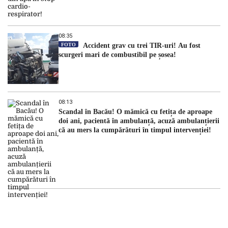
08:35
FOTO
Accident grav cu trei TIR-uri! Au fost
scurgeri mari de combustibil pe șosea!
08:13
Scandal în Bacău! O mămică cu fetița de aproape
doi ani, pacientă în ambulanță, acuză ambulanțierii
că au mers la cumpărături în timpul intervenției!