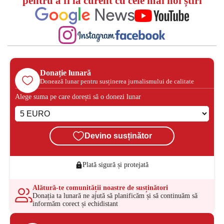
pentru a fi la curent cu cele mai noi știri
Donație lunară
Donează lunar pentru susținerea jurnalismului de calitate
Alege suma pe care dorești să o donezi lunar
Devino susținător
Plată sigură și protejată
Alătură-te comunității noastre de susținători
Donația ta lunară ne ajută să planificăm și să continuăm să
informăm corect și echidistant