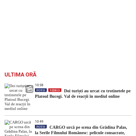
ULTIMA ORĂ
10:58
FOTO
VIDEO
Doi turiști au urcat cu trotinetele pe
Platoul Bucegi. Val de reacții în mediul online
10:49
FOTO
CARGO urcă pe scena din Grădina Palas,
la Serile Filmului Românesc: pelicule consacrate,