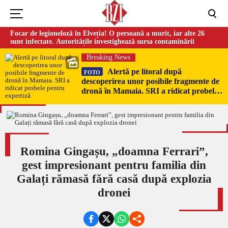
Focar de legioneloză în Elveția! O persoană a murit, iar alte 26
sunt infectate. Autoritățile investighează sursa contaminării
Breaking News
Alertă pe litoral după
FOTO
descoperirea unor posibile fragmente de
dronă în Mamaia. SRI a ridicat probele
pentru expertiză
Romina Gingașu, „doamna Ferrari”,
gest impresionant pentru familia din
Galați rămasă fără casă după explozia
dronei