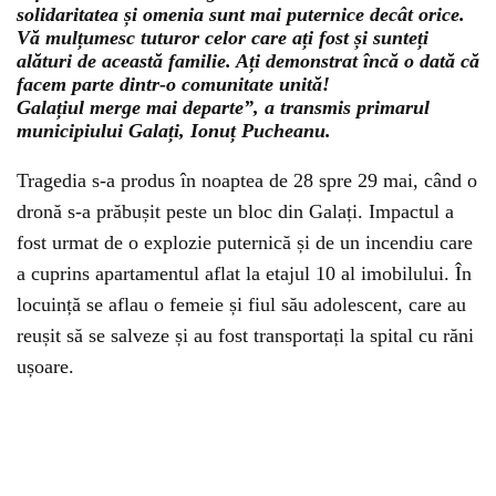
solidaritatea și omenia sunt mai puternice decât orice.
Vă mulțumesc tuturor celor care ați fost și sunteți
alături de această familie. Ați demonstrat încă o dată că
facem parte dintr-o comunitate unită!
Galațiul merge mai departe”, a transmis primarul
municipiului Galați, Ionuț Pucheanu.
Tragedia s-a produs în noaptea de 28 spre 29 mai, când o
dronă s-a prăbușit peste un bloc din Galați. Impactul a
fost urmat de o explozie puternică și de un incendiu care
a cuprins apartamentul aflat la etajul 10 al imobilului. În
locuință se aflau o femeie și fiul său adolescent, care au
reușit să se salveze și au fost transportați la spital cu răni
ușoare.