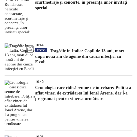
scurtmetraje și concerte, în prezența unor invitați
speciali
10:44
FOTO
Tragédie în Italia: Copil de 13 ani, mort
după nouă ani de agonie din cauza infecției cu
E.coli
10:40
Cronologia care ridică semne de întrebare: Poliția a
aflat vineri de extrădarea lui Ionel Arsene, dar l-a
programat pentru vinerea următoare
10:26