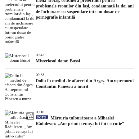
Elena Motaș, consiliera prefectului pentru
problemele rromilor din Iași, condamnată la doi ani
de închisoare cu suspendare într-un dosar de
pornografie infantilă
09:43
Misteriosul domn Bușoi
09:33
Doliu în mediul de afaceri din Argeș. Antreprenorul
Constantin Pănescu a murit
09:18
FOTO
Mărturia tulburătoare a Mihaelei
Rădulescu: „Am primit cenușa lui într-o cutie”