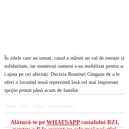
În zilele care au urmat, cazul a stârnit un val de emoție și
solidaritate, iar numeroși oameni s-au mobilizat pentru a-
i ajuta pe cei afectați. Decizia Rominei Gingașu de a le
oferi o locuință nouă reprezintă însă cel mai important
sprijin primit până acum de familie.
Drona
Ferrari
Galati
Romina Gingasu
Alătură-te pe
WHATSAPP
canalului BZI,