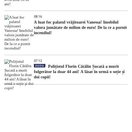
08:16
A luat foc palatul vrăjitoarei Vanessa! Imobilul
valora jumătate de milion de euro! De la ce a pornit
incendiul!
07:12
FOTO
Polițistul Florin Cătălin Șucată a murit
fulgerător la doar 44 ani! A lăsat în urmă o soție și
doi copii!