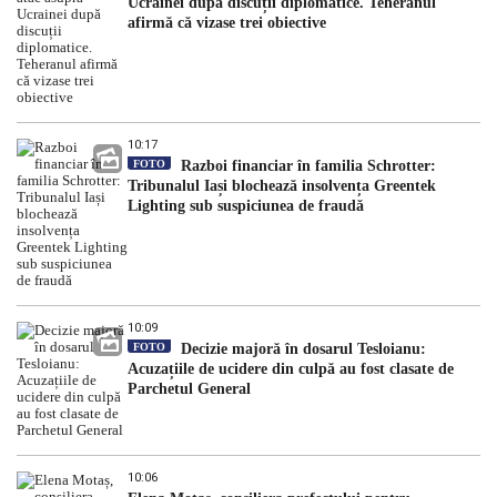
Ucrainei după discuții diplomatice. Teheranul
afirmă că vizase trei obiective
10:17
FOTO
Razboi financiar în familia Schrotter:
Tribunalul Iași blochează insolvența Greentek
Lighting sub suspiciunea de fraudă
10:09
FOTO
Decizie majoră în dosarul Tesloianu:
Acuzațiile de ucidere din culpă au fost clasate de
Parchetul General
10:06