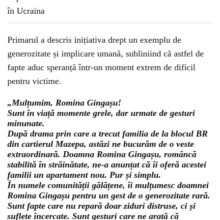
Primarul a descris inițiativa drept un exemplu de
generozitate și implicare umană, subliniind că astfel de
fapte aduc speranță într-un moment extrem de dificil
pentru victime.
„Mulțumim, Romina Gingașu!
Sunt în viață momente grele, dar urmate de gesturi
minunate.
După drama prin care a trecut familia de la blocul BR
din cartierul Mazepa, astăzi ne bucurăm de o veste
extraordinară. Doamna Romina Gingașu, româncă
stabilită în străinătate, ne-a anunțat că îi oferă acestei
familii un apartament nou. Pur și simplu.
În numele comunității gălățene, îi mulțumesc doamnei
Romina Gingașu pentru un gest de o generozitate rară.
Sunt fapte care nu repară doar ziduri distruse, ci și
suflete încercate. Sunt gesturi care ne arată că