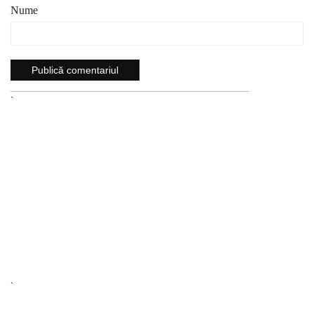
Nume
`
`