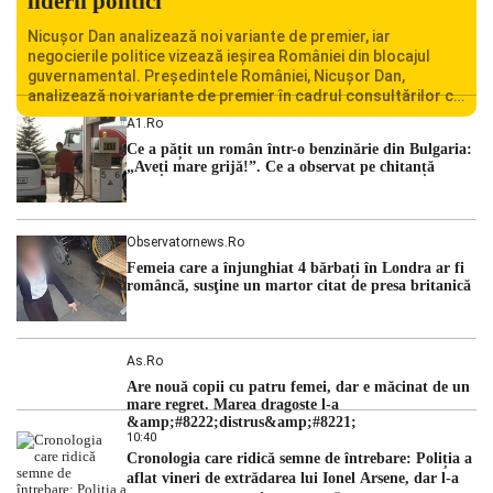
liderii politici
Nicușor Dan analizează noi variante de premier, iar
negocierile politice vizează ieșirea României din blocajul
guvernamental. Președintele României, Nicușor Dan,
analizează noi variante de premier în cadrul consultărilor cu
liderii politici. Ciprian Ciucu vorbește despre scenariul unui
A1.ro
guvern tehnocrat și despre posibilitatea a două cabinete
Ce a pățit un român într-o benzinărie din Bulgaria:
succesive. Nicușor Dan analizează noi variante de premier
„Aveți mare grijă!”. Ce a observat pe chitanță
România traversează […]
Observatornews.ro
Femeia care a înjunghiat 4 bărbați în Londra ar fi
româncă, susţine un martor citat de presa britanică
As.ro
Are nouă copii cu patru femei, dar e măcinat de un
mare regret. Marea dragoste l-a
&amp;#8222;distrus&amp;#8221;
10:40
Cronologia care ridică semne de întrebare: Poliția a
aflat vineri de extrădarea lui Ionel Arsene, dar l-a