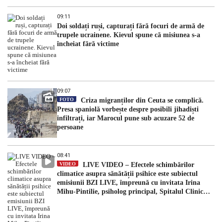
09:11
Doi soldați ruși, capturați fără focuri de armă de
trupele ucrainene. Kievul spune că misiunea s-a
încheiat fără victime
09:07
FOTO
Criza migranților din Ceuta se complică.
Presa spaniolă vorbește despre posibili jihadiști
infiltrați, iar Marocul pune sub acuzare 52 de
persoane
08:41
VIDEO
LIVE VIDEO – Efectele schimbărilor
climatice asupra sănătății psihice este subiectul
emisiunii BZI LIVE, împreună cu invitata Irina
Mihu-Pintilie, psiholog principal, Spitalul Clinic
Căi Ferate Iași