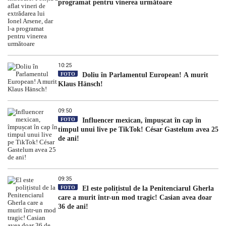
programat pentru vinerea următoare
10:25
FOTO
Doliu în Parlamentul European! A murit
Klaus Hänsch!
09:50
FOTO
Influencer mexican, împușcat în cap în
timpul unui live pe TikTok! César Gastelum avea 25
de ani!
09:35
FOTO
El este polițistul de la Penitenciarul Gherla
care a murit într-un mod tragic! Casian avea doar
36 de ani!