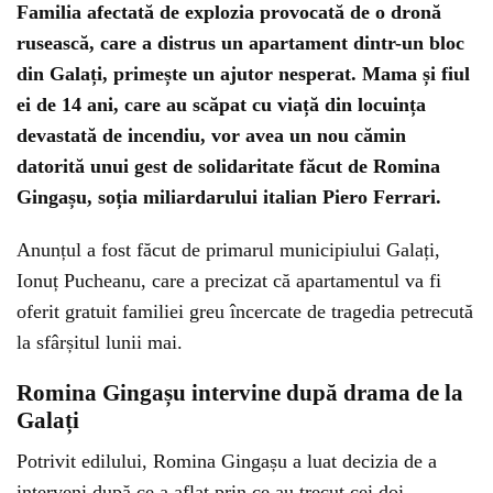
Familia afectată de explozia provocată de o dronă
rusească, care a distrus un apartament dintr-un bloc
din Galați, primește un ajutor nesperat. Mama și fiul
ei de 14 ani, care au scăpat cu viață din locuința
devastată de incendiu, vor avea un nou cămin
datorită unui gest de solidaritate făcut de Romina
Gingașu, soția miliardarului italian Piero Ferrari.
Anunțul a fost făcut de primarul municipiului Galați,
Ionuț Pucheanu, care a precizat că apartamentul va fi
oferit gratuit familiei greu încercate de tragedia petrecută
la sfârșitul lunii mai.
Romina Gingașu intervine după drama de la
Galați
Potrivit edilului, Romina Gingașu a luat decizia de a
interveni după ce a aflat prin ce au trecut cei doi