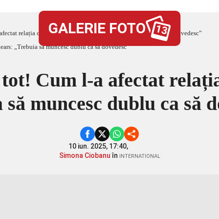
GALERIE FOTO
13
afectat relația cu Britney Spears: „Trebuia să muncesc dublu ca să dovedesc”
ot! Cum l-a afectat relați
 să muncesc dublu ca să 
10 iun. 2025, 17:40,
Simona Ciobanu
în
INTERNATIONAL