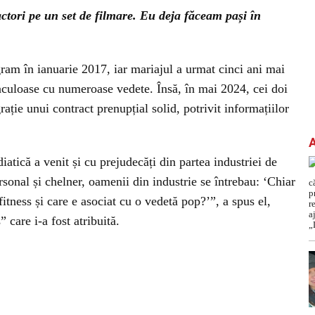
actori pe un set de filmare. Eu deja făceam pași în
agram în ianuarie 2017, iar mariajul a urmat cinci ani mai
taculoase cu numeroase vedete. Însă, în mai 2024, cei doi
rație unui contract prenupțial solid, potrivit informațiilor
atică a venit și cu prejudecăți din partea industriei de
onal și chelner, oamenii din industrie se întrebau: ‘Chiar
itness și care e asociat cu o vedetă pop?’”, a spus el,
 care i-a fost atribuită.