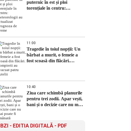
puternic în est și ploi
torențiale în centru:
meteorologii au actualizat
prognoza de vreme
11:00
Tragedie în toiul nopții: Un
bărbat a murit, o femeie a
fost scoasă din flăcări.
Pompierii au evacuat patru
butelii
10:40
Ziua care schimbă planurile
pentru trei zodii. Apar vești,
bani și o decizie care nu mai
poate fi amânată
BZI - EDITIA DIGITALĂ - PDF