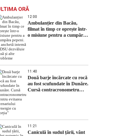
ULTIMA ORĂ
12:00
Ambulanțier din Bacău,
filmat în timp ce oprește într-
o misiune pentru a cumpăra
pepeni. O anchetă internă a
DSU dezvăluie însă și alte
probleme
11:40
Două barje încărcate cu rocă
au fost scufundate în Dunăre.
Cursă contracronometru
pentru evitarea scenariului
„energie cu porția”
11:21
Caniculă în sudul țării, vânt