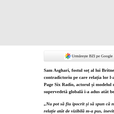
Urmărește BZI pe Google
Sam Asghari, fostul soț al lui Brit
contradictoriu pe care relația lor l-
Page Six Radio, actorul și modelul 
supervedetă globală i-a adus atât ben
„Nu pot să fiu ipocrit și să spun că 
relație atât de vizibilă m-a pus, inev