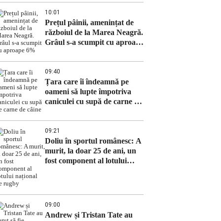
10:01
Prețul pâinii, amenințat de
războiul de la Marea Neagră.
Grâul s-a scumpit cu aproape
6%
09:40
Țara care îi îndeamnă pe
oameni să lupte împotriva
caniculei cu supă de carne de
câine
09:21
Doliu în sportul românesc: A
murit, la doar 25 de ani, un
fost component al lotului
național de rugby
09:00
Andrew și Tristan Tate au