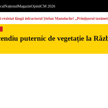
cal
Național
Magazin
Opinii
CM 2026
rezistat lângă infractorul Ștefan Manolache! „Prințișorul taximetri
s
endiu puternic de vegetație la Războ