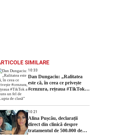
ARTICOLE SIMILARE
10:33
Dan Dungaciu: „Ralitatea
este că, în ceea ce privește
#cenzura, rețeaua #TikTok a
ajuns un fel de „Lupta de
clasă”
10:21
Alina Pușcău, declarații
direct din clinică despre
tratamentul de 500.000 de
dolari!