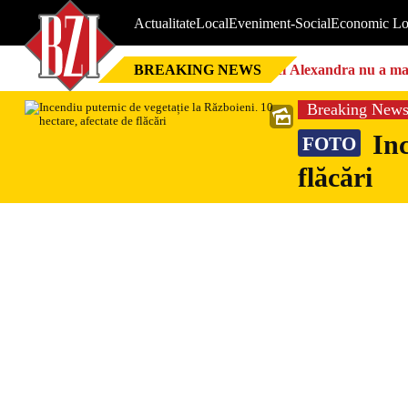
Actualitate
Local
Eveniment-Social
Economic Lo
BREAKING NEWS
Nici Alexandra nu a mai 
Breaking New
Inc
FOTO
flăcări