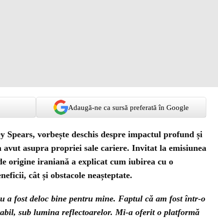
Adaugă-ne ca sursă preferată în Google
ney Spears, vorbește deschis despre impactul profund și
a avut asupra propriei sale cariere. Invitat la emisiunea
de origine iraniană a explicat cum iubirea cu o
eficii, cât și obstacole neașteptate.
nu a fost deloc bine pentru mine. Faptul că am fost într-o
itabil, sub lumina reflectoarelor. Mi-a oferit o platformă