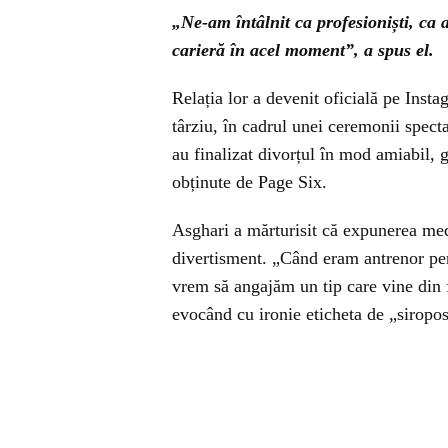
„Ne-am întâlnit ca profesioniști, ca 
carieră în acel moment”, a spus el.
Relația lor a devenit oficială pe Inst
târziu, în cadrul unei ceremonii spec
au finalizat divorțul în mod amiabil, g
obținute de Page Six.
Asghari a mărturisit că expunerea medi
divertisment. „Când eram antrenor pers
vrem să angajăm un tip care vine din f
evocând cu ironie eticheta de „siropos”