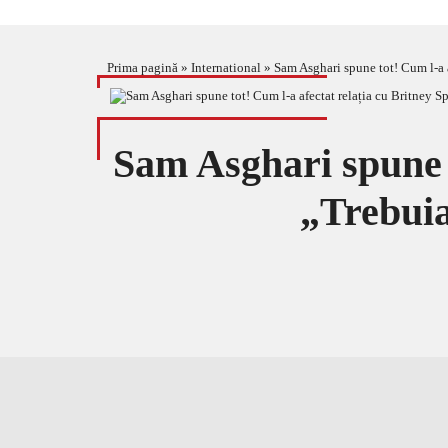
Prima pagină
»
International
»
Sam Asghari spune tot! Cum l-a 
Sam Asghari spune t
„Trebuia